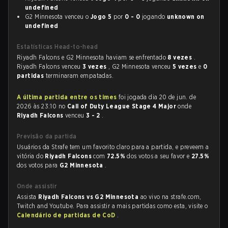
undefined
G2 Minnesota venceu o
Jogo 5
por
0 - 0
jogando
unknown on
undefined
Estatísticas Head-to-head
Riyadh Falcons e G2 Minnesota haviam se enfrentado
8 vezes
.
Riyadh Falcons venceu
3 vezes
, G2 Minnesota venceu
5 vezes
e
0
partidas
terminaram empatadas.
A última partida entre os times
foi jogada dia 20 de jun. de
2026 às 23:10 no
Call of Duty League Stage 4 Major
onde
Riyadh Falcons
venceu
3 - 2
.
Previsão da partida
Usuários da Strafe tem um favorito claro para a partida, e preveem a
vitória do
Riyadh Falcons
com
72.5%
dos votos a seu favor e
27.5%
dos votos para
G2 Minnesota
.
Onde assistir
Assista
Riyadh Falcons vs G2 Minnesota
ao vivo na strafe.com,
Twitch and Youtube. Para assistir a mais partidas como esta, visite o
Calendário de partidas de CoD
.