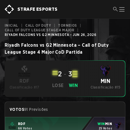
STRAFE ESPORTS
INICIAL
|
CALL OF DUTY
|
TORNEIOS
|
CALL OF DUTY LEAGUE STAGE 4 MAJOR
|
RIYADH FALCONS VS G2 MINNESOTA - JUN 26, 2026
Riyadh Falcons
vs
G2 Minnesota
–
Call of Duty
League Stage 4 Major
CoD
Partida
2
-
3
MIN
RDF
LOSE
WIN
Classificação #17
Classificação #15
VOTOS
91 Previsões
RDF
WIN
MIN
66 Votos
25 Votos