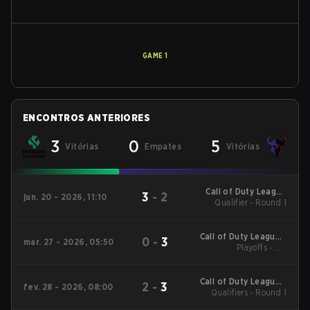
GAME
1
ENCONTROS ANTERIORES
3
0
5
Vitórias
Empates
Vitórias
Call of Duty League
3
-
2
jun. 20 - 2026, 11:10
Qualifier - Round 1
Stage 4 Major
Qualifiers
Call of Duty League -
0
-
3
mar. 27 - 2026, 05:50
Call of Duty League
Playoffs - UB
Quarterfinals
Major 2
Call of Duty League -
2
-
3
fev. 28 - 2026, 08:00
Call of Duty League
Qualifiers - Round 1
Stage 2 Major