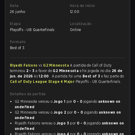
Data
Hora de início
26 junho
12:00
Etapa
Localização
Playoffs - UB Quarterfinals
Online
Formato
Best of 3
Riyadh Falcons
vs
G2 Minnesota
A partida de Call of Duty
terminou
2 - 3
a favor de
G2 Minnesota
e foi jogada no dia
26 de
jun. de 2026
às
12:00
. A partida foi uma
Best of 3
e faz parte do
Call of Duty League Stage 4 Major
Playoffs - UB Quarterfinals.
Detalhes da partida
G2 Minnesota venceu o
Jogo 1
por
0 - 0
jogando
unknown on
undefined
G2 Minnesota venceu o
Jogo 2
por
0 - 0
jogando
unknown on
undefined
Riyadh Falcons venceu o
Jogo 3
por
0 - 0
jogando
unknown on
undefined
Riyadh Falcons venceu o
Jogo 4
por
0 - 0
jogando
unknown on