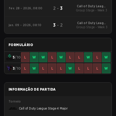
Qualifiers
Call of Duty League
2
-
3
fev. 28 - 2026, 08:00
2026 Regular Season
Group Stage - Week 3
Stage 2 Qualifiers
Call of Duty League
3
-
2
jan. 09 - 2026, 08:10
2026 Regular Season
Group Stage - Week 3
Stage 1 Qualifiers
FORMULÁRIO
5
/10
L
W
W
L
W
L
L
W
L
W
3
/10
L
W
L
L
L
W
L
L
L
W
INFORMAÇÃO DE PARTIDA
Torneio
Call of Duty League Stage 4 Major