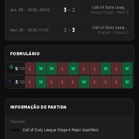
Call of Duty League
3
-
2
jan. 09 - 2026, 08:10
2026 Regular Season
Group Stage - Week 3
Stage 1 Qualifiers
Call of Duty League
2
-
3
mai. 23 - 2025, 11:30
2025 Regular Season
Bracket - Round 2
Stage 4 Major
FORMULÁRIO
5
/10
L
W
W
L
W
L
L
W
L
W
3
/10
L
W
L
L
L
W
L
L
L
W
INFORMAÇÃO DE PARTIDA
Torneio
Call of Duty League Stage 4 Major Qualifiers