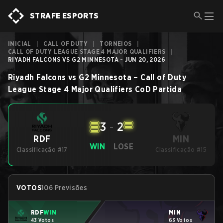
STRAFE ESPORTS
INICIAL
|
CALL OF DUTY
|
TORNEIOS
|
CALL OF DUTY LEAGUE STAGE 4 MAJOR QUALIFIERS
|
RIYADH FALCONS VS G2 MINNESOTA - JUN 20, 2026
Riyadh Falcons
vs
G2 Minnesota
–
Call of Duty
League Stage 4 Major Qualifiers
CoD
Partida
3
-
2
MIN
RDF
WIN
LOSE
Classificação #17
Classificação #15
VOTOS
106 Previsões
RDF
WIN
MIN
43 Votos
63 Votos