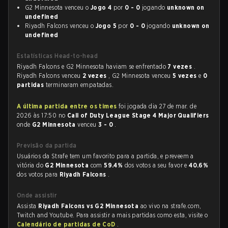
G2 Minnesota venceu o
Jogo 4
por
0 - 0
jogando
unknown on
undefined
Riyadh Falcons venceu o
Jogo 5
por
0 - 0
jogando
unknown on
undefined
Estatísticas Head-to-head
Riyadh Falcons e G2 Minnesota haviam se enfrentado
7 vezes
.
Riyadh Falcons venceu
2 vezes
, G2 Minnesota venceu
5 vezes
e
0
partidas
terminaram empatadas.
A última partida entre os times
foi jogada dia 27 de mar. de
2026 às 17:50 no
Call of Duty League Stage 4 Major Qualifiers
onde
G2 Minnesota
venceu
3 - 0
.
Previsão da partida
Usuários da Strafe tem um favorito para a partida, e preveem a
vitória do
G2 Minnesota
com
59.4%
dos votos a seu favor e
40.6%
dos votos para
Riyadh Falcons
.
Onde assistir
Assista
Riyadh Falcons vs G2 Minnesota
ao vivo na strafe.com,
Twitch and Youtube. Para assistir a mais partidas como esta, visite o
Calendário de partidas de CoD
.