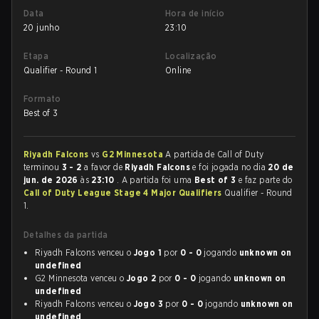
Data
Hora de início
20 junho
23:10
Etapa
Localização
Qualifier - Round 1
Online
Formato
Best of 3
Riyadh Falcons
vs
G2 Minnesota
A partida de Call of Duty
terminou
3 - 2
a favor de
Riyadh Falcons
e foi jogada no dia
20 de
jun. de 2026
às
23:10
. A partida foi uma
Best of 3
e faz parte do
Call of Duty League Stage 4 Major Qualifiers
Qualifier - Round
1.
Detalhes da partida
Riyadh Falcons venceu o
Jogo 1
por
0 - 0
jogando
unknown on
undefined
G2 Minnesota venceu o
Jogo 2
por
0 - 0
jogando
unknown on
undefined
Riyadh Falcons venceu o
Jogo 3
por
0 - 0
jogando
unknown on
undefined