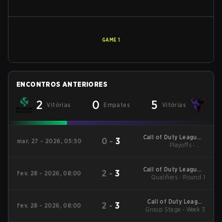
GAME
1
ENCONTROS ANTERIORES
2
0
5
Vitórias
Empates
Vitórias
Call of Duty League -
0
-
3
mar. 27 - 2026, 05:50
Call of Duty League
Playoffs - UB
Quarterfinals
Major 2
Call of Duty League -
2
-
3
fev. 28 - 2026, 08:00
Call of Duty League
Qualifiers - Round 1
Stage 2 Major
Qualifiers
Call of Duty League
2
-
3
fev. 28 - 2026, 08:00
2026 Regular Season
Group Stage - Week 3
Stage 2 Qualifiers