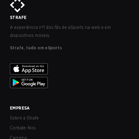
STRAFE
A experiência nº1 dos fãs de eSports na web e em
dispositivos móveis.
Strafe, tudo em eSports
EMPRESA
Sobre a Strafe
Contate-Nos
Carreira