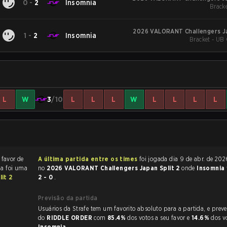
0
-
2
Insomnia
Bracke
2026 VALORANT Challengers Ja
1
-
2
Insomnia
Bracket - UB 
L
W
3
/10
L
L
L
W
L
L
L
L
 favor de
A última partida entre os times
foi jogada dia 9 de abr. de 2026 às 07:07
da foi uma
no
2026 VALORANT Challengers Japan Split 2
onde
Insomnia
it 2
2 - 0
.
Previsão da partida
Usuários da Strafe tem um favorito absoluto para a partida, e preveem a vitória
do
RIDDLE ORDER
com
85.4%
dos votos a seu favor e
14.6%
dos v
Insomnia
.