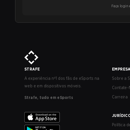
Faça login e
STRAFE
EMPRES
A experiência nº1 dos fãs de eSports na
Sobre a S
web e em dispositivos móveis.
Contate-
Carreira
Strafe, tudo em eSports
JURÍDIC
Política 