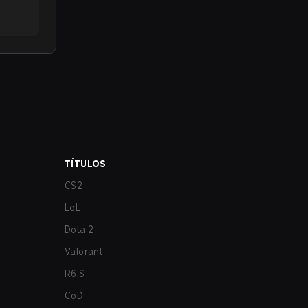
TÍTULOS
CS2
LoL
Dota 2
Valorant
R6:S
CoD