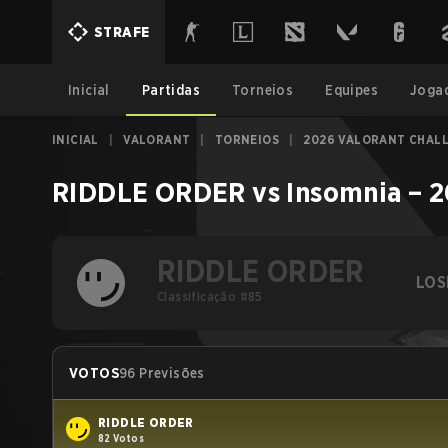
STRAFE
Inicial
Partidas
Torneios
Equipes
Joga
INICIAL
|
VALORANT
|
TORNEIOS
|
2026 VALORANT CHALL
RIDDLE ORDER
vs
Insomnia
–
2
RIDDLE ORDER
LOS
Classificação #85
VOTOS
96 Previsões
RIDDLE ORDER
82 Votos