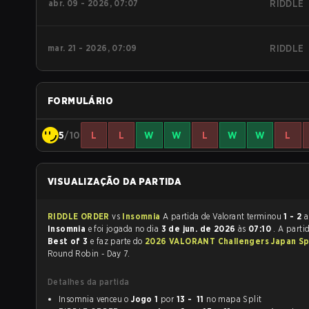
abr. 09 - 2026, 07:07
RIDDLE
mar. 21 - 2026, 07:09
RIDDLE
FORMULÁRIO
5
/10
L
L
W
W
L
W
W
L
VISUALIZAÇÃO DA PARTIDA
RIDDLE ORDER
vs
Insomnia
A partida de Valorant terminou
1 - 2
a
Insomnia
e foi jogada no dia
3 de jun. de 2026
às
07:10
. A parti
Best of 3
e faz parte do
2026 VALORANT Challengers Japan Spl
Round Robin - Day 7.
Detalhes da partida
Insomnia venceu o
Jogo 1
por
13 - 11
no mapa Split