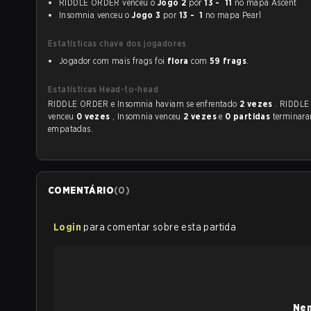
RIDDLE ORDER venceu o
Jogo 2
por
13 - 11
no mapa Ascent
Insomnia venceu o
Jogo 3
por
13 - 1
no mapa Pearl
Estatísticas chave dos jogadores
Jogador com mais frags foi
flora
com
59 frags
.
Estatísticas Head-to-head
RIDDLE ORDER e Insomnia haviam se enfrentado
2 vezes
. RIDDL
venceu
0 vezes
, Insomnia venceu
2 vezes
e
0 partidas
terminar
empatadas.
COMENTÁRIO
(
0
)
Login
para comentar sobre esta partida
Nen