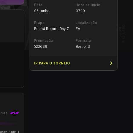
Data
Hora de início
03 junho
07:10
Etapa
Localização
Round Robin - Day 7
EA
Premiação
Formato
$
22639
Best of 3
IR PARA O TORNEIO
órias
an Split 1