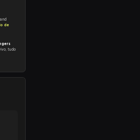
 and
io de
ngers