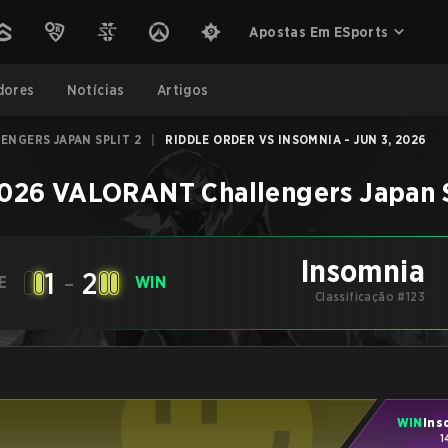
Apostas Em ESports
dores
Notícias
Artigos
ENGERS JAPAN SPLIT 2
|
RIDDLE ORDER VS INSOMNIA - JUN 3, 2026
026 VALORANT Challengers Japan S
Insomnia
1
-
2
E
WIN
Classificação #123
WIN
Ins
1