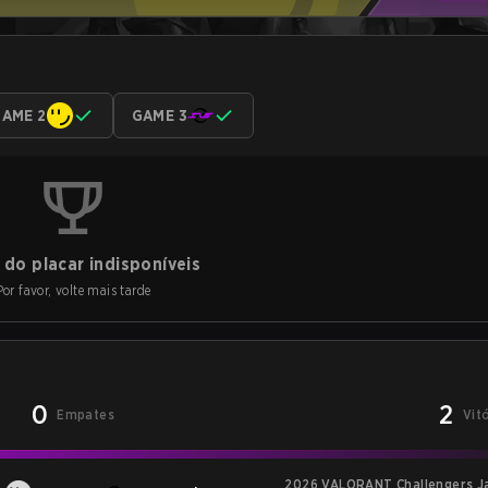
AME 2
GAME 3
do placar indisponíveis
Por favor, volte mais tarde
0
2
Empates
Vit
2026 VALORANT Challengers Jap