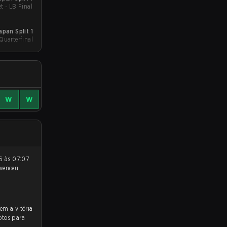
t - LB Final
pan Split 1
Quarterfinal
W
W
venceu
otos para