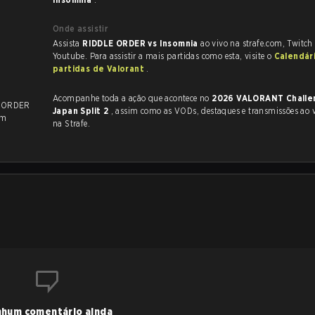
Onde assistir
Assista
RIDDLE ORDER vs Insomnia
ao vivo na strafe.com, Twitch
Youtube. Para assistir a mais partidas como esta, visite o
Calendár
partidas de Valorant
.
Acompanhe toda a ação que acontece no
2026 VALORANT Challe
E ORDER
Japan Split 2
, assim como as VODs, destaques e transmissões ao vivo, tudo
am
na Strafe.
hum comentário ainda