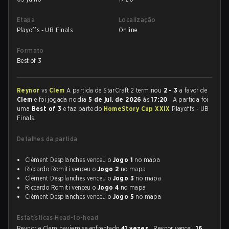
Etapa
Localização
Playoffs - UB Finals
Online
Formato
Best of 3
Reynor
vs
Clem
A partida de StarCraft 2 terminou
2 - 3
a favor de
Clem
e foi jogada no dia
5 de jul. de 2026
às
17:20
. A partida foi
uma
Best of 3
e faz parte do
HomeStory Cup XXIX
Playoffs - UB
Finals.
Detalhes da partida
Clément Desplanches venceu o
Jogo 1
no mapa
Riccardo Romiti venceu o
Jogo 2
no mapa
Clément Desplanches venceu o
Jogo 3
no mapa
Riccardo Romiti venceu o
Jogo 4
no mapa
Clément Desplanches venceu o
Jogo 5
no mapa
Estatísticas Head-to-head
Reynor e Clem haviam se enfrentado
41 vezes
. Reynor venceu
16