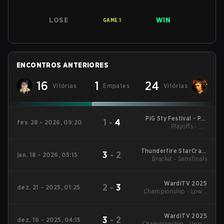
LOSE
WIN
GAME
1
ENCONTROS ANTERIORES
16
1
24
Vitórias
Empates
Vitórias
PiG Sty Festival - PiG
1
-
4
fev. 28 - 2026, 09:20
Sty Festival Season 7
Playoffs - UB
Quarterfinals
2026
Thunderfire StarCraft
3
-
2
jan. 18 - 2026, 05:15
II All-Star Invitational
Bracket - Semifinals
2026
WardiTV 2025
2
-
3
dez. 21 - 2025, 01:25
Championship - Lower
Bracket Semifinals
WardiTV 2025
3
-
2
dez. 16 - 2025, 04:15
Championship - Upper