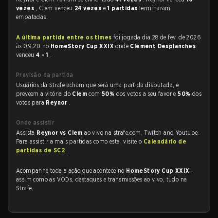
vezes
, Clem venceu
24 vezes
e
1 partidas
terminaram
empatadas.
A última partida entre os times
foi jogada dia 28 de fev. de 2026
às 09:20 no
HomeStory Cup XXIX
onde
Clément Desplanches
venceu
4 - 1
.
Previsão da partida
Usuários da Strafe acham que será uma partida disputada, e
preveem a vitória do
Clem
com
50%
dos votos a seu favor e
50%
dos
votos para
Reynor
.
Onde assistir
Assista
Reynor vs Clem
ao vivo na strafe.com, Twitch and Youtube.
Para assistir a mais partidas como esta, visite o
Calendário de
partidas de SC2
.
Acompanhe toda a ação que acontece no
HomeStory Cup XXIX
,
assim como as VODs, destaques e transmissões ao vivo, tudo na
Strafe.