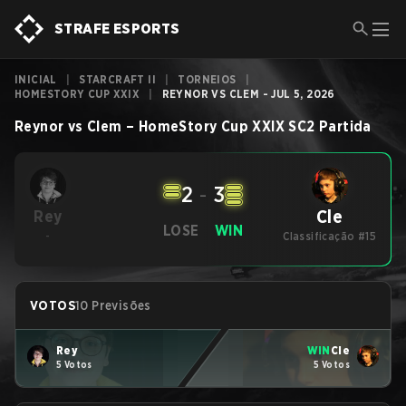
STRAFE ESPORTS
INICIAL
|
STARCRAFT II
|
TORNEIOS
|
HOMESTORY CUP XXIX
|
REYNOR VS CLEM - JUL 5, 2026
Reynor
vs
Clem
–
HomeStory Cup XXIX
SC2
Partida
2
-
3
Cle
Rey
LOSE
WIN
-
Classificação #15
VOTOS
10 Previsões
Rey
WIN
Cle
5 Votos
5 Votos