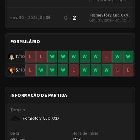
Bracket Round 4
HomeStory Cup XXVI
0
-
2
nov. 30 - 2024, 04:35
Group Stage - Round 5
FORMULÁRIO
7
/10
L
L
W
W
W
W
W
L
W
W
6
/10
L
W
W
W
L
W
W
W
L
L
INFORMAÇÃO DE PARTIDA
Torneio
HomeStory Cup XXIX
Data
Hora de início
05 julho
17:20