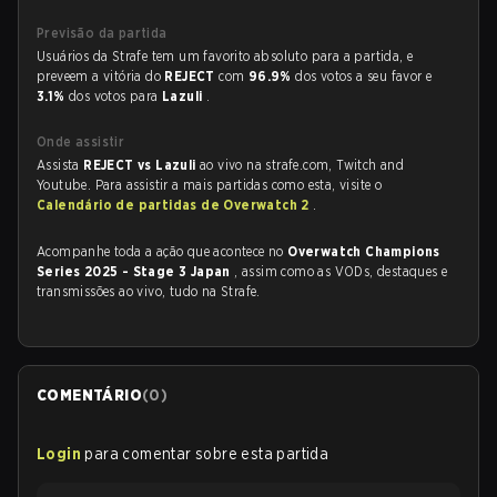
Previsão da partida
Usuários da Strafe tem um favorito absoluto para a partida, e
preveem a vitória do
REJECT
com
96.9%
dos votos a seu favor e
3.1%
dos votos para
Lazuli
.
Onde assistir
Assista
REJECT vs Lazuli
ao vivo na strafe.com, Twitch and
Youtube. Para assistir a mais partidas como esta, visite o
Calendário de partidas de Overwatch 2
.
Acompanhe toda a ação que acontece no
Overwatch Champions
Series 2025 - Stage 3 Japan
, assim como as VODs, destaques e
transmissões ao vivo, tudo na Strafe.
COMENTÁRIO
(
0
)
Login
para comentar sobre esta partida