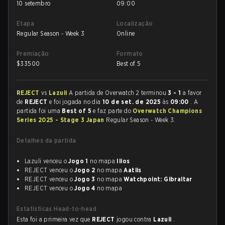
10 setembro
09:00
Etapa
Localização
Regular Season - Week 3
Online
Premiação
Formato
$
33500
Best of 5
REJECT
vs
Lazuli
A partida de Overwatch 2 terminou
3 - 1
a favor
de
REJECT
e foi jogada no dia
10 de set. de 2025
às
09:00
. A
partida foi uma
Best of 5
e faz parte do
Overwatch Champions
Series 2025 - Stage 3 Japan
Regular Season - Week 3.
Detalhes da partida
Lazuli venceu o
Jogo 1
no mapa
Ilios
REJECT venceu o
Jogo 2
no mapa
Aatlis
REJECT venceu o
Jogo 3
no mapa
Watchpoint: Gibraltar
REJECT venceu o
Jogo 4
no mapa
Estatísticas Head-to-head
Esta foi a primeira vez que
REJECT
jogou contra
Lazuli
.