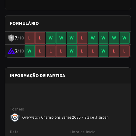
FORMULÁRIO
7
/10
L
L
W
W
W
L
W
W
W
W
3
/10
W
L
L
L
W
L
L
W
L
L
INFORMAÇÃO DE PARTIDA
Torneio
Overwatch Champions Series 2025 - Stage 3 Japan
Data
Hora de início