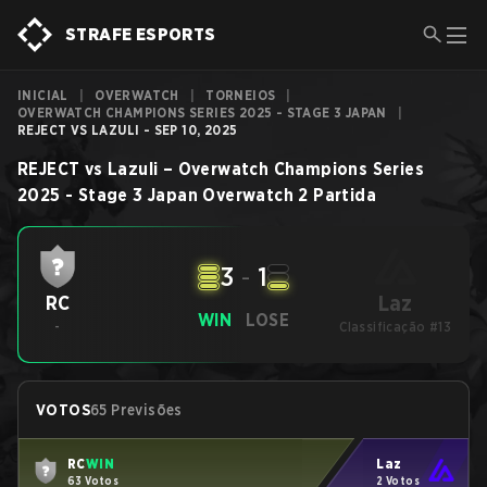
STRAFE ESPORTS
INICIAL
|
OVERWATCH
|
TORNEIOS
|
OVERWATCH CHAMPIONS SERIES 2025 - STAGE 3 JAPAN
|
REJECT VS LAZULI - SEP 10, 2025
REJECT
vs
Lazuli
–
Overwatch Champions Series
2025 - Stage 3 Japan
Overwatch 2
Partida
3
-
1
Laz
RC
WIN
LOSE
-
Classificação #13
VOTOS
65 Previsões
RC
WIN
Laz
63 Votos
2 Votos