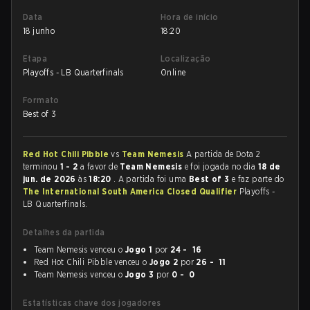
Data
Hora de início
18 junho
18:20
Etapa
Localização
Playoffs - LB Quarterfinals
Online
Formato
Best of 3
Red Hot Chili Pibble
vs
Team Nemesis
A partida de Dota 2
terminou
1 - 2
a favor de
Team Nemesis
e foi jogada no dia
18 de
jun. de 2026
às
18:20
. A partida foi uma
Best of 3
e faz parte do
The International South America Closed Qualifier
Playoffs -
LB Quarterfinals.
Detalhes da partida
Team Nemesis venceu o
Jogo 1
por
24 - 16
Red Hot Chili Pibble venceu o
Jogo 2
por
26 - 11
Team Nemesis venceu o
Jogo 3
por
0 - 0
Estatísticas chave dos jogadores