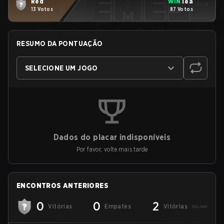
Red
WIN
Tea
13 Votos
87 Votos
RESUMO DA PONTUAÇÃO
SELECIONE UM JOGO
Dados do placar indisponíveis
Por favor, volte mais tarde
ENCONTROS ANTERIORES
0
0
2
Vitórias
Empates
Vitórias