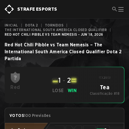
STRAFE ESPORTS
INICIAL
|
DOTA 2
|
TORNEIOS
|
THE INTERNATIONAL SOUTH AMERICA CLOSED QUALIFIER
|
RED HOT CHILI PIBBLE VS TEAM NEMESIS - JUN 18, 2026
Red Hot Chili Pibble
vs
Team Nemesis
–
The
International South America Closed Qualifier
Dota 2
Partida
1
-
2
Tea
Red
LOSE
WIN
-
Classificação #18
VOTOS
100 Previsões