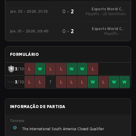
Esports World Cup
0
-
2
jun. 03 - 2026, 01:10
South America Closed
Playoffs - LB Semifinals
Qualifier
Esports World Cup
0
-
2
jun. 01 - 2026, 09:40
South America Closed
Playoffs - UB
Quarterfinals
Qualifier
FORMULÁRIO
3
/10
L
W
L
L
W
W
L
3
/10
L
L
T
L
L
L
W
L
W
W
INFORMAÇÃO DE PARTIDA
Torneio
The International South America Closed Qualifier