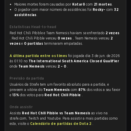
Maiores mortes foram causadas por
Kotarō
com
21 mortes
.
O jogador com maior número de assistências foi
Rocky~
com
32
assistências
.
Estatísticas Head-to-head
Red Hot Chili Pibble e Team Nemesis haviam se enfrentado
2 vezes
. Red Hot Chili Pibble venceu
0 vezes
, Team Nemesis venceu
2
vezes
e
0 partidas
terminaram empatadas.
A última partida entre os times
foi jogada dia 3 de jun. de 2026
às 01:10 no
The International South America Closed Qualifier
onde
Team Nemesis
venceu
2 - 0
.
Previsão da partida
Usuários da Strafe tem um favorito absoluto para a partida, e
preveem a vitória do
Team Nemesis
com
87%
dos votos a seu favor
e
13%
dos votos para
Red Hot Chili Pibble
.
Onde assistir
Assista
Red Hot Chili Pibble vs Team Nemesis
ao vivo na
strafe.com, Twitch and Youtube. Para assistir a mais partidas como
esta, visite o
Calendário de partidas de Dota 2
.