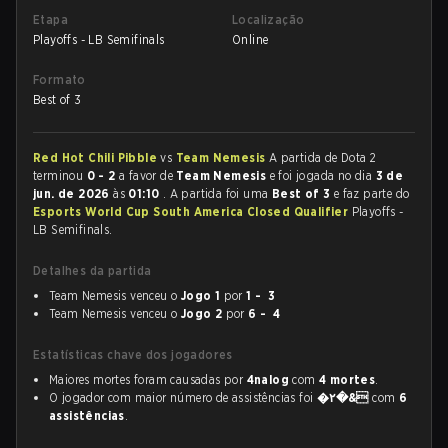
Etapa
Localização
Playoffs - LB Semifinals
Online
Formato
Best of 3
Red Hot Chili Pibble
vs
Team Nemesis
A partida de Dota 2
terminou
0 - 2
a favor de
Team Nemesis
e foi jogada no dia
3 de
jun. de 2026
às
01:10
. A partida foi uma
Best of 3
e faz parte do
Esports World Cup South America Closed Qualifier
Playoffs -
LB Semifinals.
Detalhes da partida
Team Nemesis venceu o
Jogo 1
por
1 - 3
Team Nemesis venceu o
Jogo 2
por
6 - 4
Estatísticas chave dos jogadores
Maiores mortes foram causadas por
4nalog
com
4 mortes
.
O jogador com maior número de assistências foi
�۲�&
com
6
assistências
.