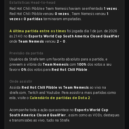
Estatísticas Head-to-head
Red Hot Chili Pibble e Team Nemesis haviam se enfrentado
1 vezes
.
Red Hot Chili Pibble venceu
0 vezes
, Team Nemesis venceu
1
vezes
e
0 partidas
terminaram empatadas.
A última partida entre os times
foi jogada dia 1 de jun. de 2026
às 21:40 no
Esports World Cup South America Closed Qualifier
onde
Team Nemesis
venceu
2 - 0
.
Previsão da partida
Usuários da Strafe tem um favorito absoluto para a partida, e
preveem a vitória do
Team Nemesis
com
100%
dos votos a seu
favor e
0%
dos votos para
Red Hot Chili Pibble
.
Onde assistir
Assista
Red Hot Chili Pibble vs Team Nemesis
ao vivo na
strafe.com, Twitch and Youtube. Para assistir a mais partidas como
esta, visite o
Calendário de partidas de Dota 2
.
Acompanhe toda a ação que acontece no
Esports World Cup
South America Closed Qualifier
, assim como as VODs, destaques
e transmissões ao vivo, tudo na Strafe.