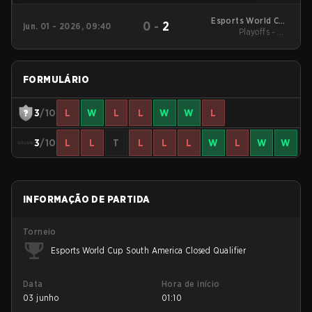
Esports World Cup
0
-
2
jun. 01 - 2026, 09:40
South America Closed
Playoffs - UB
Quarterfinals
Qualifier
FORMULÁRIO
3
/10
L
W
L
L
W
W
L
3
/10
L
L
T
L
L
L
W
L
W
W
INFORMAÇÃO DE PARTIDA
Torneio
Esports World Cup South America Closed Qualifier
Data
Hora de início
03 junho
01:10