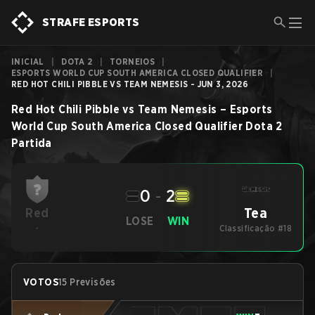
STRAFE ESPORTS
INICIAL
|
DOTA 2
|
TORNEIOS
|
ESPORTS WORLD CUP SOUTH AMERICA CLOSED QUALIFIER
|
RED HOT CHILI PIBBLE VS TEAM NEMESIS - JUN 3, 2026
Red Hot Chili Pibble
vs
Team Nemesis
–
Esports
World Cup South America Closed Qualifier
Dota 2
Partida
0
-
2
Tea
Red
LOSE
WIN
-
Classificação #18
VOTOS
15 Previsões