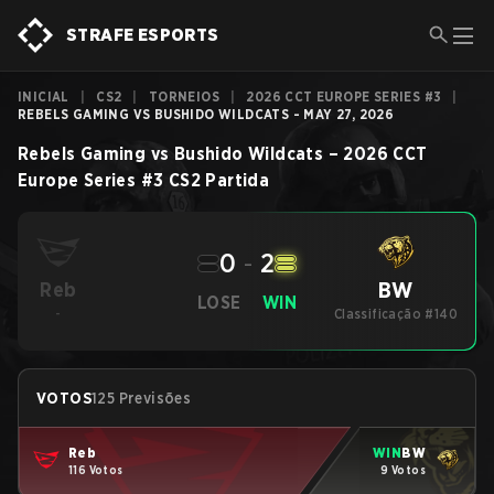
STRAFE ESPORTS
INICIAL
|
CS2
|
TORNEIOS
|
2026 CCT EUROPE SERIES #3
|
REBELS GAMING VS BUSHIDO WILDCATS - MAY 27, 2026
Rebels Gaming
vs
Bushido Wildcats
–
2026 CCT
Europe Series #3
CS2
Partida
0
-
2
BW
Reb
LOSE
WIN
-
Classificação #140
VOTOS
125 Previsões
Reb
WIN
BW
116 Votos
9 Votos