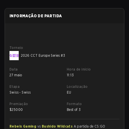
INFORMAÇÃO DE PARTIDA
Torneio
2026 CCT Europe Series #3
Data
Hora de início
27 maio
11:13
Etapa
Localização
Swiss - Swiss
EU
Premiação
Formato
$
25000
Best of 3
Rebels Gaming
vs
Bushido Wildcats
A partida de CS:GO