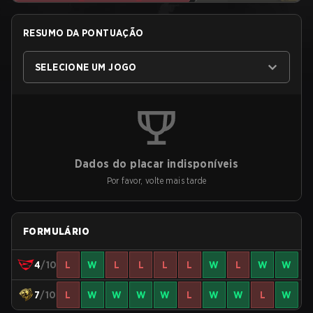
RESUMO DA PONTUAÇÃO
SELECIONE UM JOGO
Dados do placar indisponíveis
Por favor, volte mais tarde
FORMULÁRIO
4
/10
L
W
L
L
L
L
W
L
W
W
7
/10
L
W
W
W
W
L
W
W
L
W