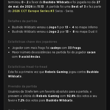
terminou
0 - 2
a favor de
Bushido Wildcats
e foi jogada no dia
27
de mai. de 2026
às
11:13
. A partida foi uma
Best of 3
e faz parte
do
2026 CCT Europe Series #3
Swiss - Swiss.
Detalhes da partida
Bushido Wildcats venceu o
Jogo 1
por
13 - 4
no mapa Inferno
Bushido Wildcats venceu o
Jogo 2
por
13 - 8
no mapa Dust II
Estatísticas chave dos jogadores
Jogador com mais frags foi
cadnyx
com
33 frags
.
Maior número de assistências na partida foi do jogador
cacan
com
9 assistências
.
Estatísticas Head-to-head
Esta foi a primeira vez que
Rebels Gaming
jogou contra
Bushido
Wildcats
.
Previsão da partida
Usuários da Strafe tem um favorito absoluto para a partida, e
preveem a vitória do
Rebels Gaming
com
92.8%
dos votos a seu
favor e
7.2%
dos votos para
Bushido Wildcats
.