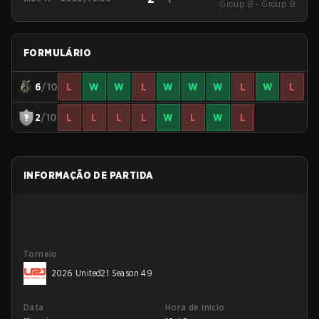
Group B - Group B
49
FORMULÁRIO
6
/10
L
W
W
L
W
W
W
L
W
L
2
/10
L
L
L
L
W
L
W
L
INFORMAÇÃO DE PARTIDA
Torneio
2026 United21 Season 49
Data
Hora de início