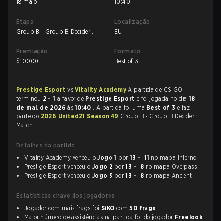
18 maio
10:40
Etapa
Localização
Group B - Group B Decider
EU
Match
Premiação
Formato
$
10000
Best of 3
Prestige Esport
vs
Vitality Academy
A partida de CS:GO
terminou
2 - 1
a favor de
Prestige Esport
e foi jogada no dia
18
de mai. de 2026
às
10:40
. A partida foi uma
Best of 3
e faz
parte do
2026 United21 Season 49
Group B - Group B Decider
Match.
Detalhes da partida
Vitality Academy venceu o
Jogo 1
por
13 - 11
no mapa Inferno
Prestige Esport venceu o
Jogo 2
por
13 - 8
no mapa Overpass
Prestige Esport venceu o
Jogo 3
por
13 - 8
no mapa Ancient
Estatísticas chave dos jogadores
Jogador com mais frags foi
SiKO
com
50 frags
.
Maior número de assistências na partida foi do jogador
Freelook