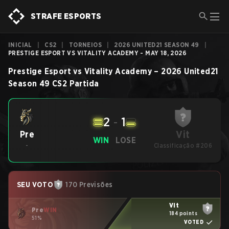
STRAFE ESPORTS
INICIAL
|
CS2
|
TORNEIOS
|
2026 UNITED21 SEASON 49
|
PRESTIGE ESPORT VS VITALITY ACADEMY - MAY 18, 2026
Prestige Esport
vs
Vitality Academy
–
2026 United21
Season 49
CS2
Partida
2
-
1
Vit
Pre
WIN
LOSE
-
Classificação #206
SEU VOTO
170 Previsões
Vit
Pre
WIN
184 points
51%
VOTED