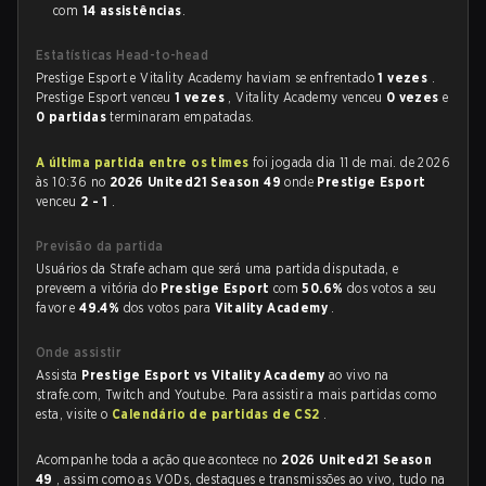
com
14 assistências
.
Estatísticas Head-to-head
Prestige Esport e Vitality Academy haviam se enfrentado
1 vezes
.
Prestige Esport venceu
1 vezes
, Vitality Academy venceu
0 vezes
e
0 partidas
terminaram empatadas.
A última partida entre os times
foi jogada dia 11 de mai. de 2026
às 10:36 no
2026 United21 Season 49
onde
Prestige Esport
venceu
2 - 1
.
Previsão da partida
Usuários da Strafe acham que será uma partida disputada, e
preveem a vitória do
Prestige Esport
com
50.6%
dos votos a seu
favor e
49.4%
dos votos para
Vitality Academy
.
Onde assistir
Assista
Prestige Esport vs Vitality Academy
ao vivo na
strafe.com, Twitch and Youtube. Para assistir a mais partidas como
esta, visite o
Calendário de partidas de CS2
.
Acompanhe toda a ação que acontece no
2026 United21 Season
49
, assim como as VODs, destaques e transmissões ao vivo, tudo na