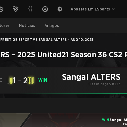
Apostas Em ESports
dores
Notícias
Artigos
PRESTIGE ESPORT VS SANGAL ALTERS - AUG 10, 2025
ERS
–
2025 United21 Season 36
CS2
Sangal ALTERS
1
-
2
E
WIN
Classificação #223
WIN
Sangal A
13