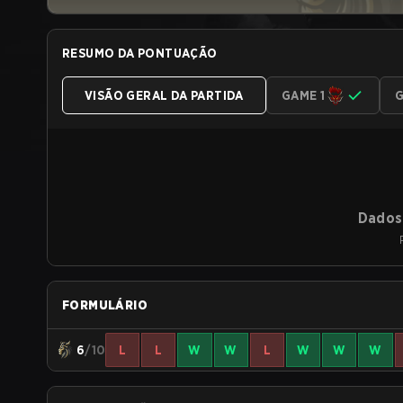
RESUMO DA PONTUAÇÃO
VISÃO GERAL DA PARTIDA
GAME 1
G
Dados 
FORMULÁRIO
6
/10
L
L
W
W
L
W
W
W