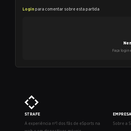
Login
para comentar sobre esta partida
Nen
Faça login e
STRAFE
EMPRES
A experiência nº1 dos fãs de eSports na
Sobre a S