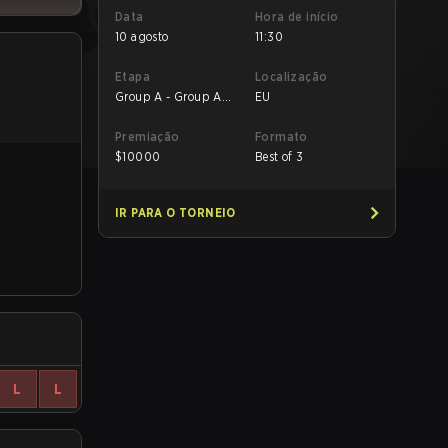
Data
Hora de início
10 agosto
11:30
Etapa
Localização
Group A - Group A
EU
Losers' Match
Premiação
Formato
$
10000
Best of 3
IR PARA O TORNEIO
L
L