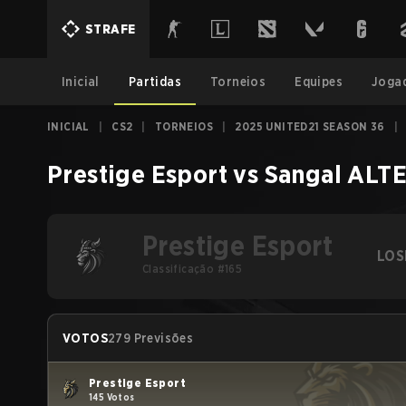
STRAFE
Inicial
Partidas
Torneios
Equipes
Joga
INICIAL
|
CS2
|
TORNEIOS
|
2025 UNITED21 SEASON 36
|
Prestige Esport
vs
Sangal ALT
Prestige Esport
LOS
Classificação #165
VOTOS
279 Previsões
Prestige Esport
145 Votos