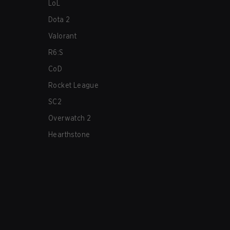
LoL
Dota 2
Valorant
R6:S
CoD
Rocket League
SC2
Overwatch 2
Hearthstone