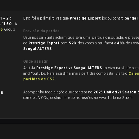
u
1 - 2
a
Esta foi a primeira vez que
Prestige Esport
jogou contra
Sangal
s
11:30
. A
36
Group
Previsão da partida
Usuários da Strafe acham que será uma partida disputada, e preveem a vitória
do
Prestige Esport
com
52%
dos votos a seu favor e
48%
dos vot
Sangal ALTERS
.
Onde assistir
Assista
Prestige Esport vs Sangal ALTERS
ao vivo na strafe.com
and Youtube. Para assistir a mais partidas como esta, visite o
Cale
partidas de CS2
.
Acompanhe toda a ação que acontece no
2025 United21 Season 
16
como as VODs, destaques e transmissões ao vivo, tudo na Strafe.