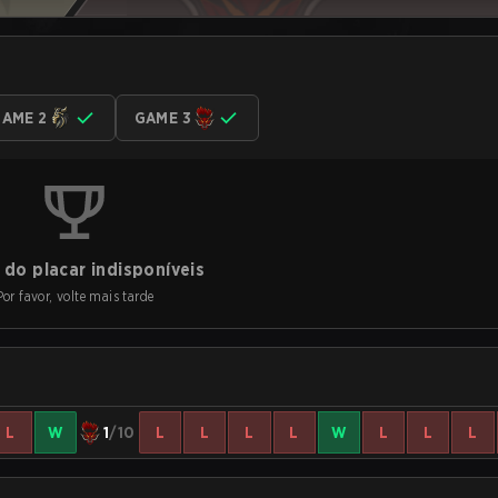
AME 2
GAME 3
do placar indisponíveis
Por favor, volte mais tarde
L
W
1
/10
L
L
L
L
W
L
L
L