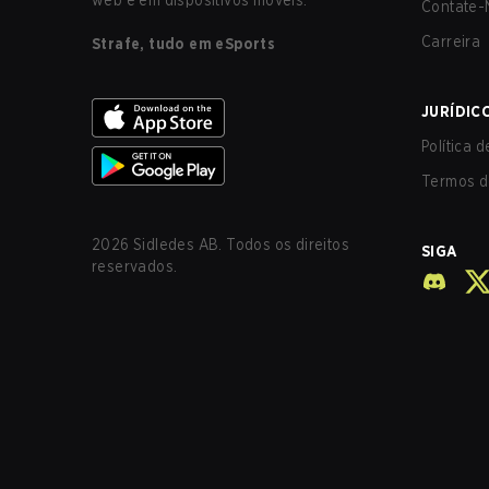
web e em dispositivos móveis.
Contate-
Carreira
Strafe, tudo em eSports
JURÍDIC
Política 
Termos d
2026
Sidledes AB. Todos os direitos
SIGA
reservados.