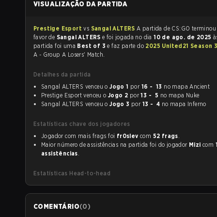
VISUALIZAÇÃO DA PARTIDA
Prestige Esport
vs
Sangal ALTERS
A partida de CS:GO termino
favor de
Sangal ALTERS
e foi jogada no dia
10 de ago. de 2025
à
partida foi uma
Best of 3
e faz parte do
2025 United21 Season 
A - Group A Losers' Match.
Detalhes da partida
Sangal ALTERS venceu o
Jogo 1
por
16 - 13
no mapa Ancient
Prestige Esport venceu o
Jogo 2
por
13 - 5
no mapa Nuke
Sangal ALTERS venceu o
Jogo 3
por
13 - 4
no mapa Inferno
Estatísticas chave dos jogadores
Jogador com mais frags foi
fr0slev
com
52 frags
.
Maior número de assistências na partida foi do jogador
Mizi
com
assistências
.
Estatísticas Head-to-head
COMENTÁRIO
(
0
)