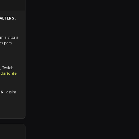
 ALTERS
.
os para
, Twitch
ndário de
36
, assim