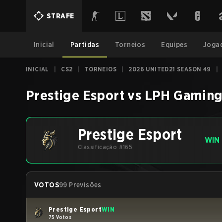
STRAFE
Inicial
Partidas
Torneios
Equipes
Joga
INICIAL
|
CS2
|
TORNEIOS
|
2026 UNITED21 SEASON 49
|
Prestige Esport
vs
LPH Gamin
Prestige Esport
WIN
Classificação #165
VOTOS
99 Previsões
Prestige Esport
WIN
75 Votos