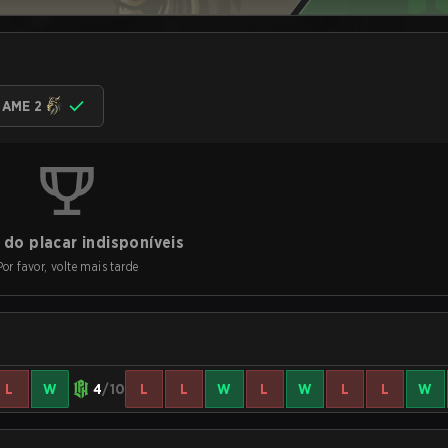
AME 2
do placar indisponíveis
Por favor, volte mais tarde
L
W
4
/10
L
L
W
L
W
L
L
W