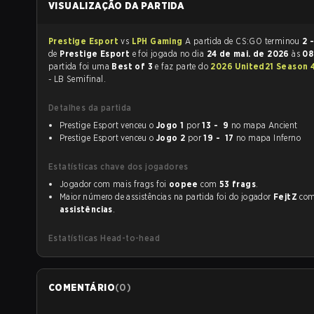
VISUALIZAÇÃO DA PARTIDA
Prestige Esport
vs
LPH Gaming
A partida de CS:GO terminou
2 
de
Prestige Esport
e foi jogada no dia
24 de mai. de 2026
às
08
partida foi uma
Best of 3
e faz parte do
2026 United21 Season 
- LB Semifinal.
Detalhes da partida
Prestige Esport venceu o
Jogo 1
por
13 - 9
no mapa Ancient
Prestige Esport venceu o
Jogo 2
por
19 - 17
no mapa Inferno
Estatísticas chave dos jogadores
Jogador com mais frags foi
oopee
com
53 frags
.
Maior número de assistências na partida foi do jogador
FejtZ
co
assistências
.
Estatísticas Head-to-head
COMENTÁRIO
(
0
)