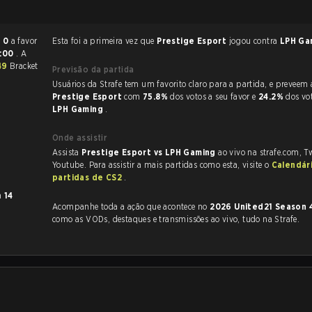
- 0
a favor
Esta foi a primeira vez que
Prestige Esport
jogou contra
LPH Ga
:00
. A
49
Bracket
Previsão da partida
Usuários da Strafe tem um favorito claro
Prestige Esport
com
75.8%
dos votos a seu favor e
24.2%
dos vo
LPH Gaming
.
Onde assistir
Assista
Prestige Esport vs LPH Gaming
ao vivo na strafe.com, T
Youtube. Para assistir a mais partidas como esta, visite o
Calendár
partidas de CS2
.
m
14
Acompanhe toda a ação que acontece no
2026 United21 Season
como as VODs, destaques e transmissões ao vivo, tudo na Strafe.