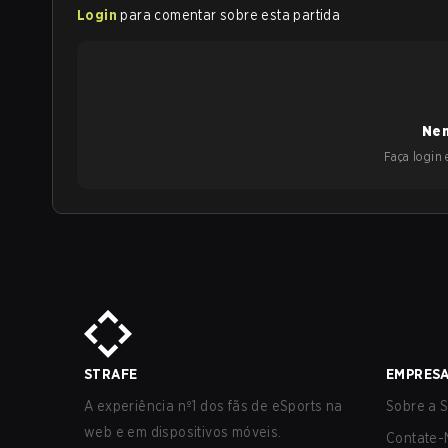
Login
para comentar sobre esta partida
Nen
Faça login e
STRAFE
EMPRES
A experiência nº1 dos fãs de eSports na
Sobre a S
web e em dispositivos móveis.
Contate-