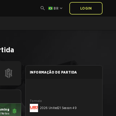
BR
LOGIN
rtida
INFORMAÇÃO DE PARTIDA
Torneio
2026 United21 Season 49
aming
4 Votos