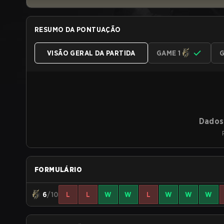
RESUMO DA PONTUAÇÃO
VISÃO GERAL DA PARTIDA
GAME 1
G
Dados 
FORMULÁRIO
6
/10
L
L
W
W
L
W
W
W