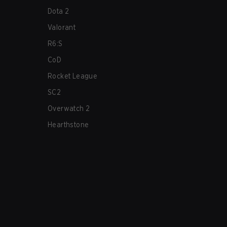
Dota 2
Valorant
R6:S
CoD
Rocket League
SC2
Overwatch 2
Hearthstone