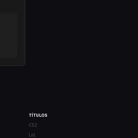
TÍTULOS
CS2
LoL