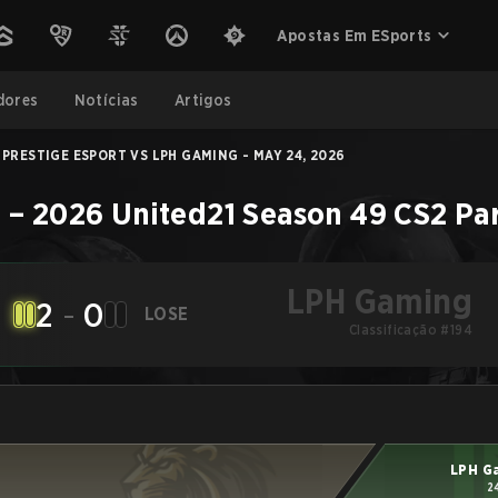
Apostas Em ESports
dores
Notícias
Artigos
PRESTIGE ESPORT VS LPH GAMING - MAY 24, 2026
g
–
2026 United21 Season 49
CS2
Pa
LPH Gaming
2
-
0
LOSE
Classificação #194
LPH G
2