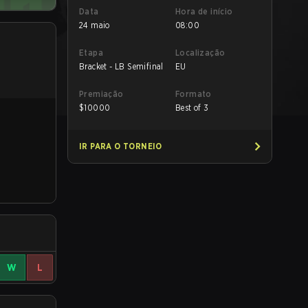
Data
Hora de início
24 maio
08:00
Etapa
Localização
Bracket - LB Semifinal
EU
Premiação
Formato
$
10000
Best of 3
IR PARA O TORNEIO
W
L