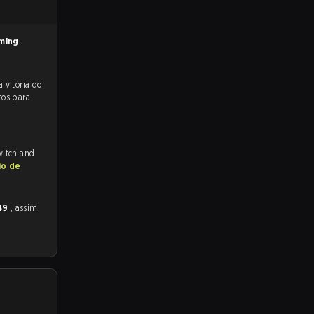
ming
.
 para a partida, e preveem a vitória do
tos para
witch and
io de
 49
, assim