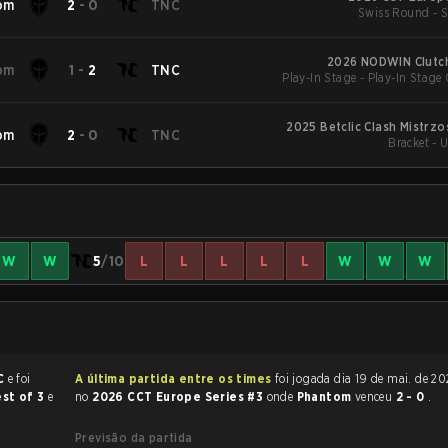
om
2
-
0
TNC
Swiss Round - 
2026 NODWIN Clutch
om
1
-
2
TNC
Play-In Stage - Play-In Stage 
2025 Betclic Clash Mistrzo
om
2
-
0
TNC
Bracket - 
W
W
5
/10
L
L
L
L
L
W
W
W
C
e foi
A última partida entre os times
foi jogada dia 19 de mai. de 2026 às 14:00
st of 3
e
no
2026 CCT Europe Series #3
onde
Phantom
venceu
2 - 0
.
Previsão da partida