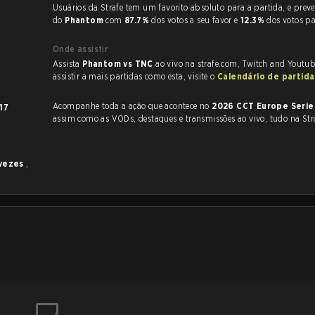
Usuários da Strafe tem um favorito absoluto para a partida, e preveem a vitória
do
Phantom
com
87.7%
dos votos a seu favor e
12.3%
dos votos p
Onde assistir
Assista
Phantom vs TNC
ao vivo na strafe.com, Twitch and Youtub
assistir a mais partidas como esta, visite o
Calendário de partid
Acompanhe toda a ação que acontece no
2026 CCT Europe Serie
17
assim como as VODs, destaques e transmissões ao vivo, tudo na Str
 vezes
,