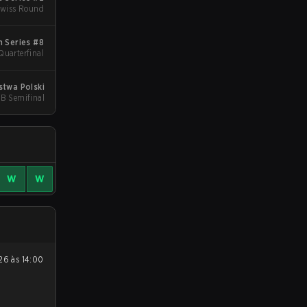
Swiss Round
 Series #8
Quarterfinal
stwa Polski
UB Semifinal
W
W