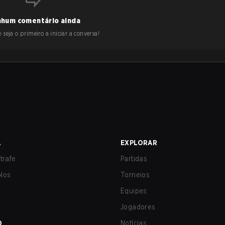
hum comentário ainda
 seja o primeiro a iniciar a conversa!
A
EXPLORAR
trafe
Partidas
Nos
Torneios
Equipes
Jogadores
O
Notícias