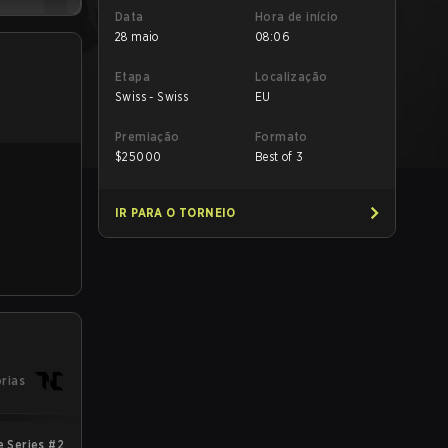
Data
Hora de início
28 maio
08:06
Etapa
Localização
Swiss - Swiss
EU
Premiação
Formato
$
25000
Best of 3
IR PARA O TORNEIO
órias
 Series #2