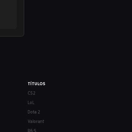
TÍTULOS
CS2
LoL
Dota 2
Valorant
R6:S