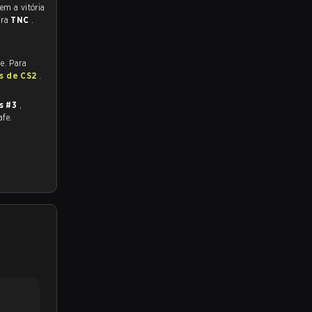
ara
TNC
.
e. Para
as de CS2
.
s #3
,
afe.