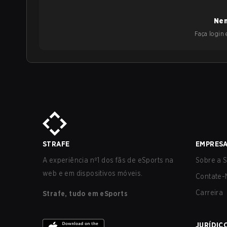
Nen
Faça login e
STRAFE
EMPRES
A experiência nº1 dos fãs de eSports na
Sobre a S
web e em dispositivos móveis.
Contate-
Carreira
Strafe, tudo em eSports
JURÍDIC