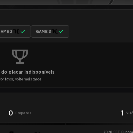
AME 2
GAME 3
do placar indisponíveis
Por favor, volte mais tarde
0
1
Empates
Vit
2026 CCT Europe