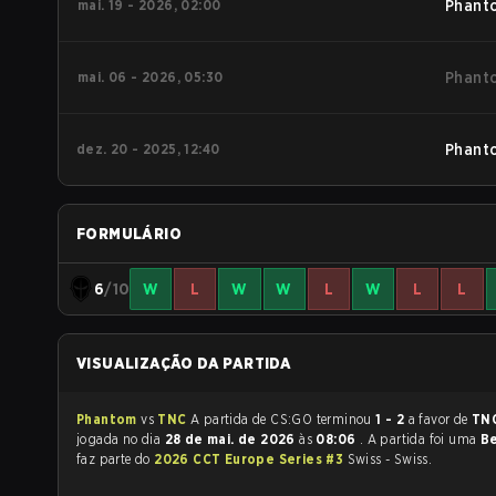
mai. 19 - 2026, 02:00
Phant
mai. 06 - 2026, 05:30
Phant
dez. 20 - 2025, 12:40
Phant
FORMULÁRIO
6
/10
W
L
W
W
L
W
L
L
VISUALIZAÇÃO DA PARTIDA
Phantom
vs
TNC
A partida de CS:GO terminou
1 - 2
a favor de
TN
jogada no dia
28 de mai. de 2026
às
08:06
. A partida foi uma
Be
faz parte do
2026 CCT Europe Series #3
Swiss - Swiss.