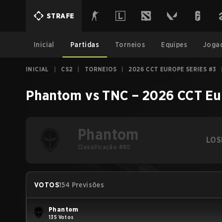
STRAFE
Inicial
Partidas
Torneios
Equipes
Joga
INICIAL
|
CS2
|
TORNEIOS
|
2026 CCT EUROPE SERIES #3
Phantom
vs
TNC
–
2026 CCT Eu
Phantom
LOS
Classificação #80
VOTOS
154 Previsões
Phantom
135 Votos