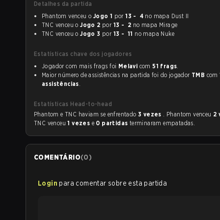
Detalhes da partida
Phantom venceu o
Jogo 1
por
13 - 4
no mapa Dust II
TNC venceu o
Jogo 2
por
13 - 2
no mapa Mirage
TNC venceu o
Jogo 3
por
13 - 11
no mapa Nuke
Estatísticas chave dos jogadores
Jogador com mais frags foi
Melavi
com
51 frags
.
Maior número de assistências na partida foi do jogador
TMB
com
assistências
.
Estatísticas Head-to-head
Phantom e TNC haviam se enfrentado
3 vezes
. Phantom venceu
2
TNC venceu
1 vezes
e
0 partidas
terminaram empatadas.
COMENTÁRIO
(
0
)
Login
para comentar sobre esta partida