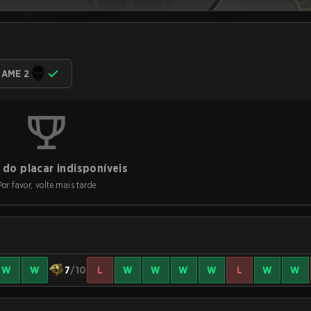
AME 2
do placar indisponíveis
Por favor, volte mais tarde
W
W
7
/10
L
W
W
W
W
L
W
W