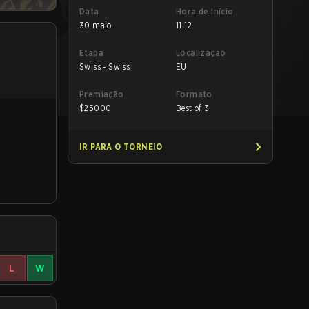
Data
Hora de início
30 maio
11:12
Etapa
Localização
Swiss - Swiss
EU
Premiação
Formato
$
25000
Best of 3
IR PARA O TORNEIO
L
W