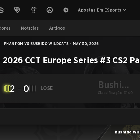
Apostas Em ESports
dores
Notícias
Artigos
|
PHANTOM VS BUSHIDO WILDCATS - MAY 30, 2026
–
2026 CCT Europe Series #3
CS2
Pa
Bushido
2
-
0
LOSE
Wildcats
Classificação #140
Bushido Wil