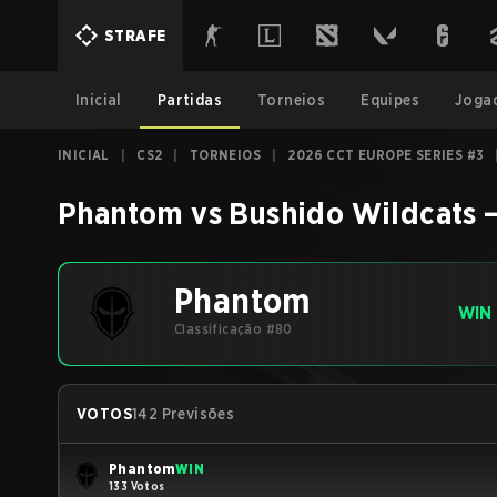
STRAFE
Inicial
Partidas
Torneios
Equipes
Joga
INICIAL
|
CS2
|
TORNEIOS
|
2026 CCT EUROPE SERIES #3
Phantom
vs
Bushido Wildcats
Phantom
WIN
Classificação #80
VOTOS
142 Previsões
Phantom
WIN
133 Votos