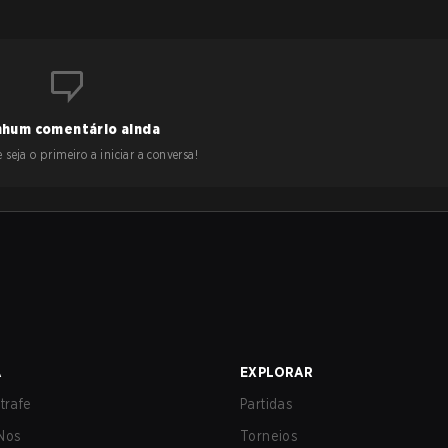
hum comentário ainda
 seja o primeiro a iniciar a conversa!
A
EXPLORAR
trafe
Partidas
Nos
Torneios