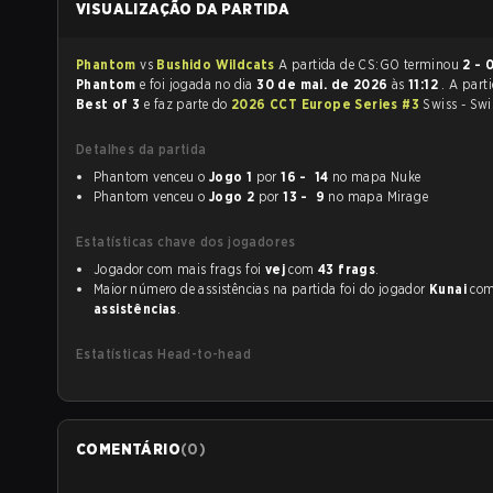
VISUALIZAÇÃO DA PARTIDA
Phantom
vs
Bushido Wildcats
A partida de CS:GO terminou
2 - 
Phantom
e foi jogada no dia
30 de mai. de 2026
às
11:12
. A part
Best of 3
e faz parte do
2026 CCT Europe Series #3
Swiss - Swi
Detalhes da partida
Phantom venceu o
Jogo 1
por
16 - 14
no mapa Nuke
Phantom venceu o
Jogo 2
por
13 - 9
no mapa Mirage
Estatísticas chave dos jogadores
Jogador com mais frags foi
vej
com
43 frags
.
Maior número de assistências na partida foi do jogador
Kunai
co
assistências
.
Estatísticas Head-to-head
COMENTÁRIO
(
0
)