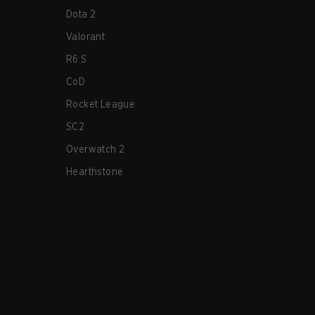
Dota 2
Valorant
R6:S
CoD
Rocket League
SC2
Overwatch 2
Hearthstone