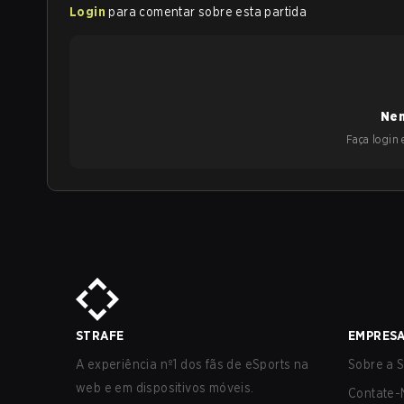
Login
para comentar sobre esta partida
Nen
Faça login e
STRAFE
EMPRES
A experiência nº1 dos fãs de eSports na
Sobre a S
web e em dispositivos móveis.
Contate-