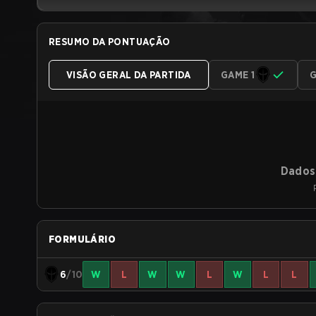
RESUMO DA PONTUAÇÃO
VISÃO GERAL DA PARTIDA
GAME 1
G
Dados 
FORMULÁRIO
6
/10
W
L
W
W
L
W
L
L