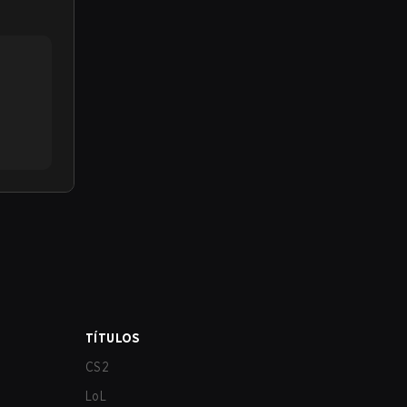
TÍTULOS
CS2
LoL