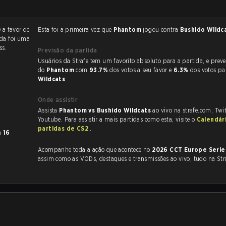
0
a favor de
Esta foi a primeira vez que
Phantom
jogou contra
Bushido Wildc
ida foi uma
ss.
Previsão da partida
Usuários da Strafe tem um favorito absoluto para a partida, e preveem a vitória
do
Phantom
com
93.7%
dos votos a seu favor e
6.3%
dos votos p
Wildcats
.
Onde assistir
Assista
Phantom vs Bushido Wildcats
ao vivo na strafe.com, Twi
Youtube. Para assistir a mais partidas como esta, visite o
Calendár
partidas de CS2
.
m
16
Acompanhe toda a ação que acontece no
2026 CCT Europe Serie
assim como as VODs, destaques e transmissões ao vivo, tudo na Str