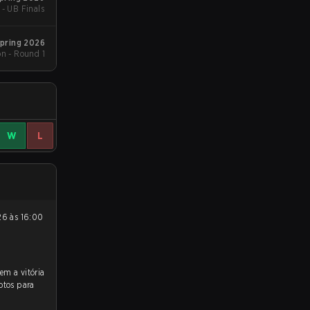
 - UB Finals
pring 2026
on - Round 1
W
L
otos para