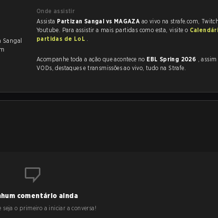
Onde assistir
Assista
Partizan Sangal vs MAGAZA
ao vivo na strafe.com, Twitc
Youtube. Para assistir a mais partidas como esta, visite o
Calendár
partidas de LoL
.
an Sangal
am
Acompanhe toda a ação que acontece no
EBL Spring 2026
, assim como a
VODs, destaques e transmissões ao vivo, tudo na Strafe.
hum comentário ainda
 seja o primeiro a iniciar a conversa!