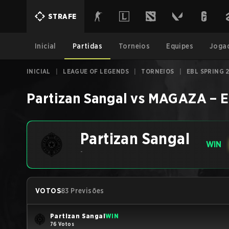
STRAFE
Inicial
Partidas
Torneios
Equipes
Joga
INICIAL
|
LEAGUE OF LEGENDS
|
TORNEIOS
|
EBL SPRING 
Partizan Sangal
vs
MAGAZA
–
E
Partizan Sangal
WIN
-
VOTOS
83 Previsões
Partizan Sangal
WIN
76 Votos