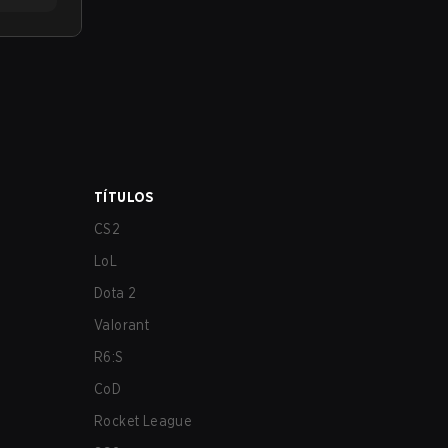
TÍTULOS
CS2
LoL
Dota 2
Valorant
R6:S
CoD
Rocket League