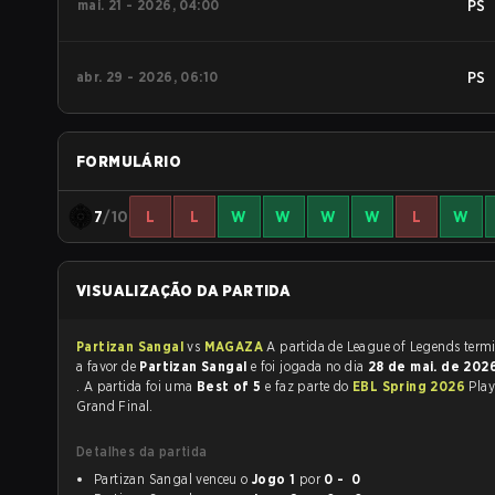
mai. 21 - 2026, 04:00
PS
abr. 29 - 2026, 06:10
PS
FORMULÁRIO
7
/10
L
L
W
W
W
W
L
W
VISUALIZAÇÃO DA PARTIDA
Partizan Sangal
vs
MAGAZA
A partida de League 
a favor de
Partizan Sangal
e foi jogada no dia
28 de mai. de 202
. A partida foi uma
Best of 5
e faz parte do
EBL Spring 2026
Play
Grand Final.
Detalhes da partida
Partizan Sangal venceu o
Jogo 1
por
0 - 0