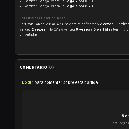
Partizan Sangal venceu o
Jogo 2
por
0 - 0
Partizan Sangal venceu o
Jogo 3
por
0 - 0
Estatísticas Head-to-head
Partizan Sangal e MAGAZA haviam se enfrentado
2 vezes
. Partiz
venceu
2 vezes
, MAGAZA venceu
0 vezes
e
0 partidas
terminar
empatadas.
COMENTÁRIO
(
0
)
Login
para comentar sobre esta partida
Nen
Faça login e