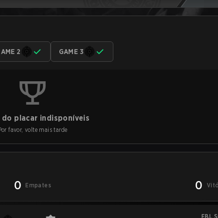
AME 2
GAME 3
do placar indisponíveis
Por favor, volte mais tarde
0
0
Empates
Vit
EBL S