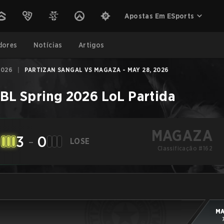
Apostas Em ESports
dores
Notícias
Artigos
2026
|
PARTIZAN SANGAL VS MAGAZA - MAY 28, 2026
BL Spring 2026
LoL
Partida
MAGAZA
3
-
0
LOSE
Classificação #162
M