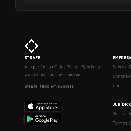
STRAFE
EMPRES
A experiência nº1 dos fãs de eSports na
Sobre a S
web e em dispositivos móveis.
Contate-
Carreira
Strafe, tudo em eSports
JURÍDIC
Política 
Termos d