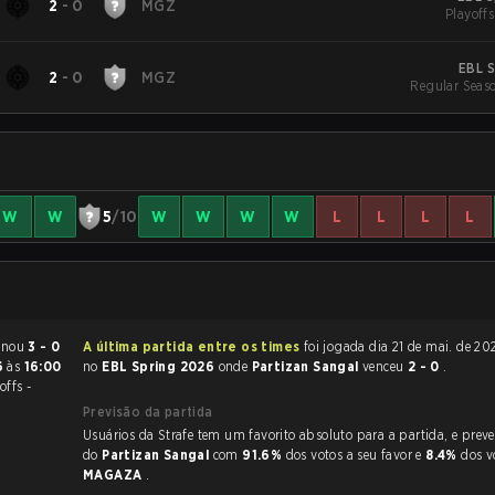
2
-
0
MGZ
Playoffs
EBL S
2
-
0
MGZ
Regular Seas
W
W
5
/10
W
W
W
W
L
L
L
L
of Legends terminou
3 - 0
A última partida entre os times
foi jogada dia 21 de mai. de 2026 às 16:00
6
às
16:00
no
EBL Spring 2026
onde
Partizan Sangal
venceu
2 - 0
.
offs -
Previsão da partida
Usuários da Strafe tem um favorito absoluto para a partida, e preveem a vitória
do
Partizan Sangal
com
91.6%
dos votos a seu favor e
8.4%
dos v
MAGAZA
.