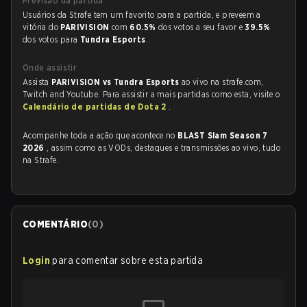
Previsão da partida
Usuários da Strafe tem um favorito para a partida, e preveem a
vitória do
PARIVISION
com
60.5%
dos votos a seu favor e
39.5%
dos votos para
Tundra Esports
.
Onde assistir
Assista
PARIVISION vs Tundra Esports
ao vivo na strafe.com,
Twitch and Youtube. Para assistir a mais partidas como esta, visite o
Calendário de partidas de Dota 2
.
Acompanhe toda a ação que acontece no
BLAST Slam Season 7
2026
, assim como as VODs, destaques e transmissões ao vivo, tudo
na Strafe.
COMENTÁRIO
(
0
)
Login
para comentar sobre esta partida