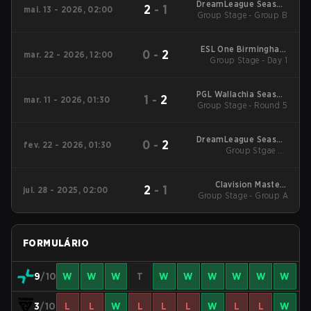
DreamLeague Season
2
-
1
mai. 13 - 2026, 02:00
Group Stage - Group B
29 2026
ESL One Birmingham
0
-
2
mar. 22 - 2026, 12:00
Group Stage - Day 1
2026
PGL Wallachia Season
1
-
2
mar. 11 - 2026, 01:30
Group Stage - Round 5
7 Main Tournament
DreamLeague Season
0
-
2
fev. 22 - 2026, 01:30
Group Stgae 2 -
28
February 22
Clavision Masters
2
-
1
jul. 28 - 2025, 02:00
Group Stage - Group A
2025: Snow Ruyi
FORMULÁRIO
9
/10
W
W
W
T
W
W
W
W
W
W
3
/10
L
L
W
L
L
L
W
L
L
W