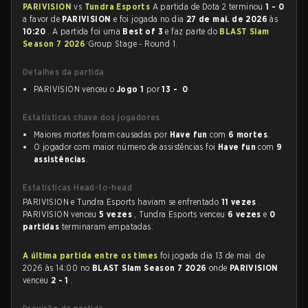
PARIVISION
vs
Tundra Esports
A partida de Dota 2 terminou
1 - 0
a favor de
PARIVISION
e foi jogada no dia
27 de mai. de 2026
às
10:20
. A partida foi uma
Best of 3
e faz parte do
BLAST Slam
Season 7 2026
Group Stage - Round 1.
Detalhes da partida
PARIVISION venceu o
Jogo 1
por
13 - 0
Estatísticas chave dos jogadores
Maiores mortes foram causadas por
Have fun
com
6 mortes
.
O jogador com maior número de assistências foi
Have fun
com
9
assistências
.
Estatísticas Head-to-head
PARIVISION e Tundra Esports haviam se enfrentado
11 vezes
.
PARIVISION venceu
5 vezes
, Tundra Esports venceu
6 vezes
e
0
partidas
terminaram empatadas.
A última partida entre os times
foi jogada dia 13 de mai. de
2026 às 14:00 no
BLAST Slam Season 7 2026
onde
PARIVISION
venceu
2 - 1
.