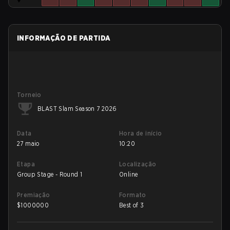
INFORMAÇÃO DE PARTIDA
Torneio
BLAST Slam Season 7 2026
Data
Hora de início
27 maio
10:20
Etapa
Localização
Group Stage - Round 1
Online
Premiação
Formato
$
1000000
Best of 3