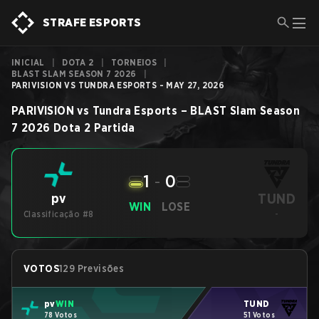
STRAFE ESPORTS
INICIAL
|
DOTA 2
|
TORNEIOS
|
BLAST SLAM SEASON 7 2026
|
PARIVISION VS TUNDRA ESPORTS - MAY 27, 2026
PARIVISION
vs
Tundra Esports
–
BLAST Slam Season
7 2026
Dota 2
Partida
1
-
0
TUND
pv
WIN
LOSE
Classificação #8
-
VOTOS
129 Previsões
pv
WIN
TUND
78 Votos
51 Votos