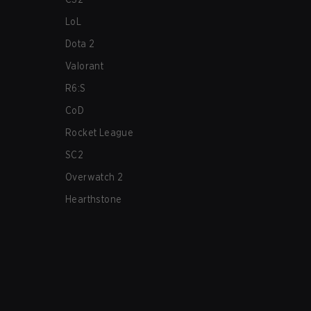
LoL
Dota 2
Valorant
R6:S
CoD
Rocket League
SC2
Overwatch 2
Hearthstone