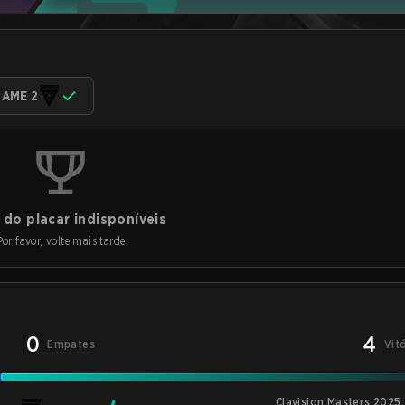
AME 2
do placar indisponíveis
Por favor, volte mais tarde
0
4
Empates
Vit
Clavision Masters 2025