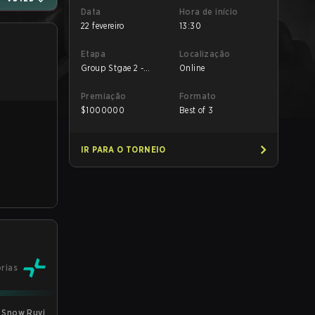
Data
Hora de início
22 fevereiro
13:30
Etapa
Localização
Group Stgae 2 -
Online
February 22
Premiação
Formato
$
1000000
Best of 3
IR PARA O TORNEIO
órias
: Snow Ruyi