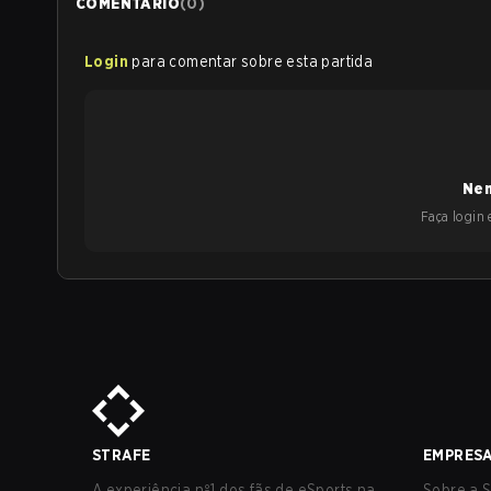
COMENTÁRIO
(
0
)
Login
para comentar sobre esta partida
Nen
Faça login e
STRAFE
EMPRES
A experiência nº1 dos fãs de eSports na
Sobre a S