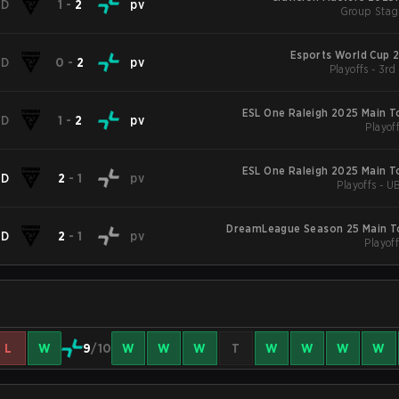
ND
1
-
2
pv
Group Stag
Esports World Cup 
ND
0
-
2
pv
Playoffs - 3rd
ESL One Raleigh 2025 Main 
ND
1
-
2
pv
Playoff
ESL One Raleigh 2025 Main 
ND
2
-
1
pv
Playoffs - U
DreamLeague Season 25 Main 
ND
2
-
1
pv
Playoff
L
W
9
/10
W
W
W
T
W
W
W
W