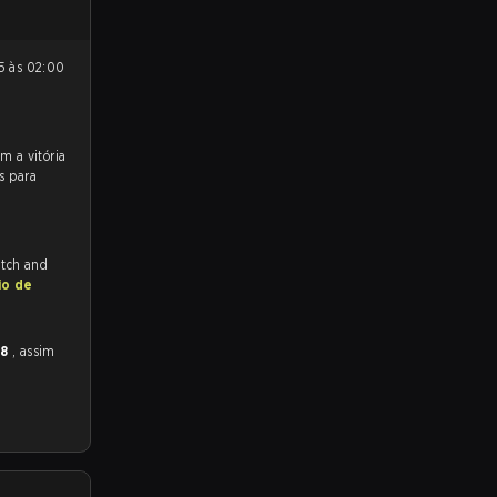
s para
itch and
io de
28
, assim