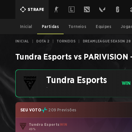
STRAFE
Inicial
Partidas
Torneios
Equipes
Joga
INICIAL
|
DOTA 2
|
TORNEIOS
|
DREAMLEAGUE SEASON 28
Tundra Esports
vs
PARIVISION
Tundra Esports
WIN
-
SEU VOTO
209 Previsões
Tundra Esports
WIN
49%