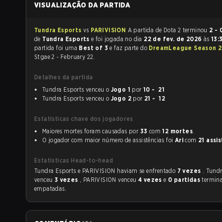
VISUALIZAÇÃO DA PARTIDA
Tundra Esports
vs
PARIVISION
A partida de Dota 2 terminou
2 - 
de
Tundra Esports
e foi jogada no dia
22 de fev. de 2026
às
13:
partida foi uma
Best of 3
e faz parte do
DreamLeague Season 
Stgae 2 - February 22.
Detalhes da partida
Tundra Esports venceu o
Jogo 1
por
10 - 21
Tundra Esports venceu o
Jogo 2
por
21 - 12
Estatísticas chave dos jogadores
Maiores mortes foram causadas por
33
com
12 mortes
.
O jogador com maior número de assistências foi
Ari
com
21 assi
Estatísticas Head-to-head
Tundra Esports e PARIVISION haviam se enfrentado
7 vezes
. Tund
venceu
3 vezes
, PARIVISION venceu
4 vezes
e
0 partidas
termin
empatadas.