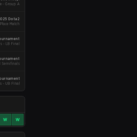
e - Group A
2025 Dota2
 Place Match
Tournament
s - LB Final
Tournament
B Semifinals
Tournament
s - UB FInal
W
W