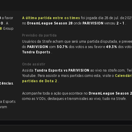
0
a favor
A última partida entre os times
foi jogada dia 28 de jul. de 2025 às 02:00
30
. A
no
DreamLeague Season 28
onde
PARIVISION
venceu
2 - 1
.
28
Group
Previsão da partida
Usuários da Strafe acham que será uma partida disputada, e preveem a vitória
do
PARIVISION
com
50.7%
dos votos a seu favor e
49.3%
dos voto
Tundra Esports
.
Onde assistir
Assista
Tundra Esports vs PARIVISION
ao vivo na strafe.com, Tw
Youtube. Para assistir a mais partidas como esta, visite o
Calendár
partidas de Dota 2
.
stências
.
Acompanhe toda a ação que acontece no
DreamLeague Season 
como as VODs, destaques e transmissões ao vivo, tudo na Strafe.
ra Esports
aram