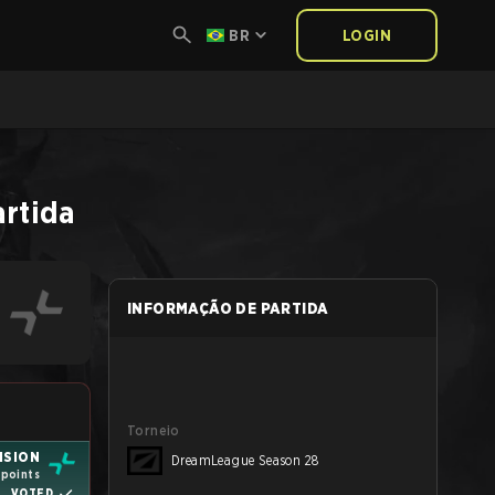
BR
LOGIN
artida
INFORMAÇÃO DE PARTIDA
Torneio
ISION
DreamLeague Season 28
 points
VOTED