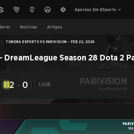
Apostas Em ESports
dores
Notícias
Artigos
|
TUNDRA ESPORTS VS PARIVISION - FEB 22, 2026
–
DreamLeague Season 28
Dota 2
P
PARIVISION
2
-
0
LOSE
Classificação #8
PARIV
186