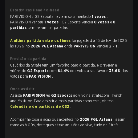
Estatísticas Head-to-head
PARIVISION e G2 Esports haviam se enfrentado
1 vezes
.
PARIVISION venceu
1 vezes
, G2 Esports venceu
0 vezes
e
0
partidas
terminaram empatadas.
A última partida entre os times
foi jogada dia 15 de fev. de 2026
às 10:29 no
2026 PGL Astana
onde
PARIVISION
venceu
2 - 1
.
Previsão da partida
Usuários da Strafe tem um favorito para a partida, e preveem a
vitória do
G2 Esports
com
64.4%
dos votos a seu favor e
35.6%
dos
votos para
PARIVISION
.
Onde assistir
Assista
PARIVISION vs G2 Esports
ao vivo na strafe.com, Twitch
and Youtube. Para assistir a mais partidas como esta, visite o
Calendário de partidas de CS2
.
Acompanhe toda a ação que acontece no
2026 PGL Astana
, assim
como as VODs, destaques e transmissões ao vivo, tudo na Strafe.