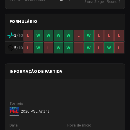
Swiss Stage - Round 2
FORMULÁRIO
5
/10
L
W
W
W
W
L
W
L
L
L
5
/10
L
W
L
W
W
L
W
L
W
L
INFORMAÇÃO DE PARTIDA
Torneio
2026 PGL Astana
Data
Hora de início