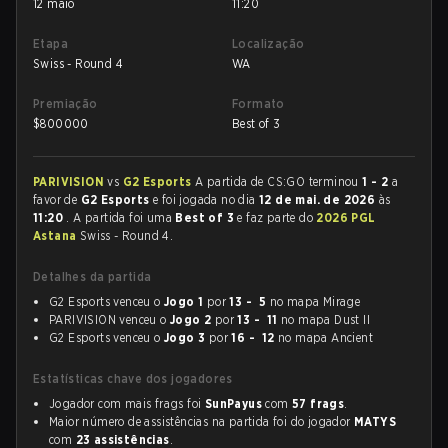
12 maio
11:20
Etapa
Localização
Swiss - Round 4
WA
Premiação
Formato
$
800000
Best of 3
PARIVISION
vs
G2 Esports
A partida de CS:GO terminou
1 - 2
a
favor de
G2 Esports
e foi jogada no dia
12 de mai. de 2026
às
11:20
. A partida foi uma
Best of 3
e faz parte do
2026 PGL
Astana
Swiss - Round 4.
Detalhes da partida
G2 Esports venceu o
Jogo 1
por
13 - 5
no mapa Mirage
PARIVISION venceu o
Jogo 2
por
13 - 11
no mapa Dust II
G2 Esports venceu o
Jogo 3
por
16 - 12
no mapa Ancient
Estatísticas chave dos jogadores
Jogador com mais frags foi
SunPayus
com
57 frags
.
Maior número de assistências na partida foi do jogador
MATYS
com
23 assistências
.