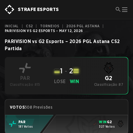
STRAFE ESPORTS
INICIAL
|
CS2
|
TORNEIOS
|
2026 PGL ASTANA
|
PARIVISION VS G2 ESPORTS - MAY 12, 2026
PARIVISION
vs
G2 Esports
–
2026 PGL Astana
CS2
Partida
1
-
2
G2
PAR
LOSE
WIN
Classificação #15
Classificação #7
VOTOS
508 Previsões
PAR
WIN
G2
181 Votos
327 Votos