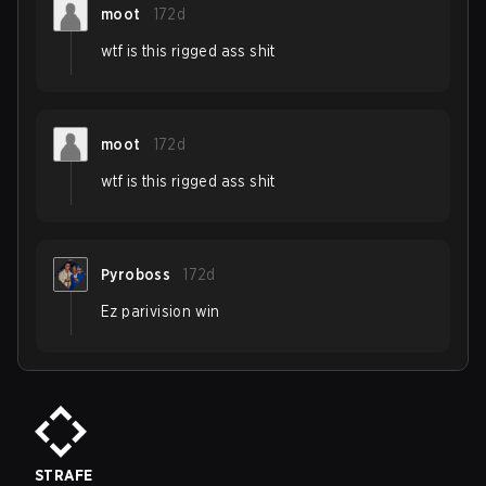
moot
172d
wtf is this rigged ass shit
moot
172d
wtf is this rigged ass shit
Pyroboss
172d
Ez parivision win
STRAFE