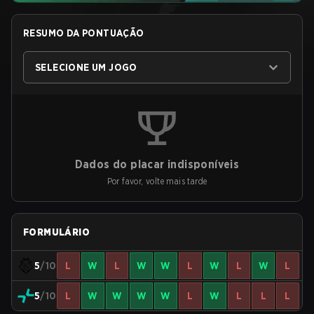
RESUMO DA PONTUAÇÃO
SELECIONE UM JOGO
Dados do placar indisponíveis
Por favor, volte mais tarde
FORMULÁRIO
5
/10
L
W
L
W
W
L
W
L
W
L
5
/10
L
W
W
W
W
L
W
L
L
L