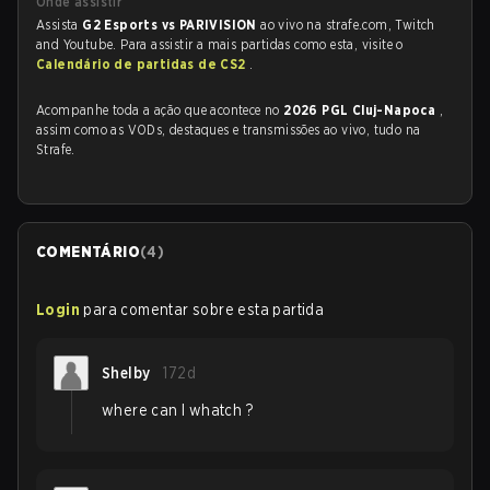
Onde assistir
Assista
G2 Esports vs PARIVISION
ao vivo na strafe.com, Twitch
and Youtube. Para assistir a mais partidas como esta, visite o
Calendário de partidas de CS2
.
Acompanhe toda a ação que acontece no
2026 PGL Cluj-Napoca
,
assim como as VODs, destaques e transmissões ao vivo, tudo na
Strafe.
COMENTÁRIO
(
4
)
Login
para comentar sobre esta partida
Shelby
172d
where can I whatch ?