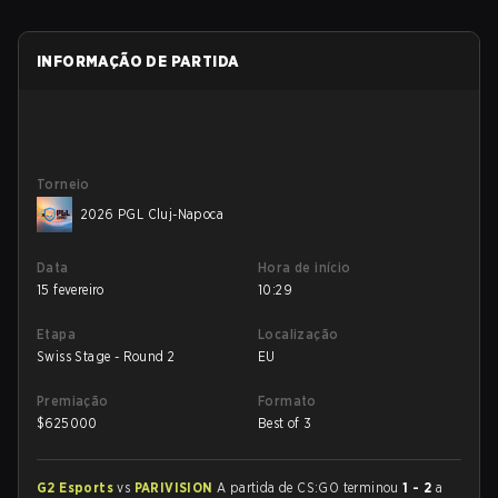
INFORMAÇÃO DE PARTIDA
Torneio
2026 PGL Cluj-Napoca
Data
Hora de início
15 fevereiro
10:29
Etapa
Localização
Swiss Stage - Round 2
EU
Premiação
Formato
$
625000
Best of 3
G2 Esports
vs
PARIVISION
A partida de CS:GO terminou
1 - 2
a