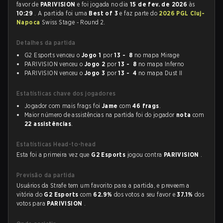
favor de
PARIVISION
e foi jogada no dia
15 de fev. de 2026
às
10:29
. A partida foi uma
Best of 3
e faz parte do
2026 PGL Cluj-
Napoca
Swiss Stage - Round 2.
Detalhes da partida
G2 Esports venceu o
Jogo 1
por
13 - 8
no mapa Mirage
PARIVISION venceu o
Jogo 2
por
13 - 8
no mapa Inferno
PARIVISION venceu o
Jogo 3
por
13 - 4
no mapa Dust II
Estatísticas chave dos jogadores
Jogador com mais frags foi
Jame
com
46 frags
.
Maior número de assistências na partida foi do jogador
nota
com
22 assistências
.
Estatísticas Head-to-head
Esta foi a primeira vez que
G2 Esports
jogou contra
PARIVISION
.
Previsão da partida
Usuários da Strafe tem um favorito para a partida, e preveem a
vitória do
G2 Esports
com
62.9%
dos votos a seu favor e
37.1%
dos
votos para
PARIVISION
.