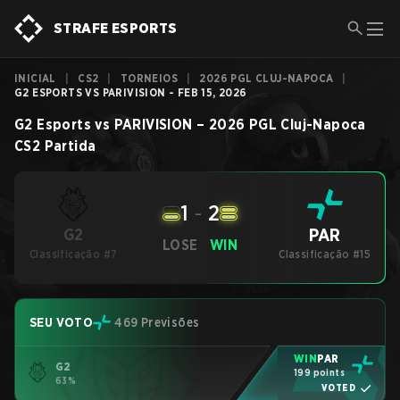
STRAFE ESPORTS
INICIAL
|
CS2
|
TORNEIOS
|
2026 PGL CLUJ-NAPOCA
|
G2 ESPORTS VS PARIVISION - FEB 15, 2026
G2 Esports
vs
PARIVISION
–
2026 PGL Cluj-Napoca
CS2
Partida
1
-
2
PAR
G2
LOSE
WIN
Classificação #7
Classificação #15
SEU VOTO
469 Previsões
WIN
PAR
G2
199 points
63%
VOTED