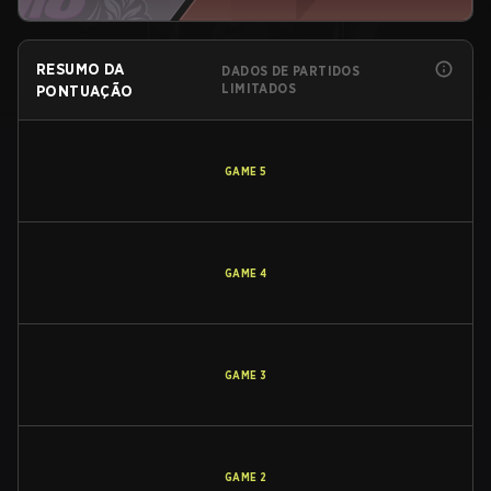
RESUMO DA
DADOS DE PARTIDOS
LIMITADOS
PONTUAÇÃO
GAME
5
GAME
4
GAME
3
GAME
2