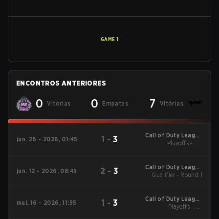
GAME
1
ENCONTROS ANTERIORES
0
0
7
Vitórias
Empates
Vitórias
Call of Duty League
1
-
3
jun. 26 - 2026, 01:45
Stage 4 Major
Playoffs - UB
Quarterfinals
Call of Duty League
2
-
3
jun. 12 - 2026, 08:45
Qualifier - Round 1
Stage 4 Major
Qualifiers
Call of Duty League
1
-
3
mai. 16 - 2026, 11:55
Playoffs - LB
Major 3
Quarterfinals