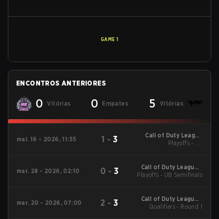
GAME
1
ENCONTROS ANTERIORES
0
0
5
Vitórias
Empates
Vitórias
Call of Duty League
1
-
3
mai. 16 - 2026, 11:55
Playoffs - LB
Major 3
Quarterfinals
Call of Duty League -
0
-
3
mar. 28 - 2026, 02:10
Playoffs - UB Semifinals
Call of Duty League
Major 2
Call of Duty League -
2
-
3
mar. 20 - 2026, 07:00
Call of Duty League
Qualifiers - Round 1
Stage 2 Major