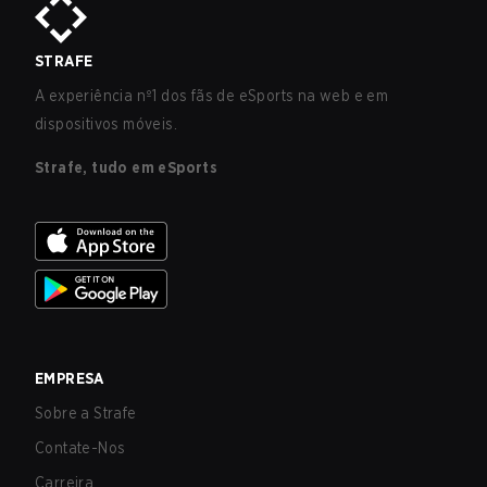
STRAFE
A experiência nº1 dos fãs de eSports na web e em
dispositivos móveis.
Strafe, tudo em eSports
EMPRESA
Sobre a Strafe
Contate-Nos
Carreira