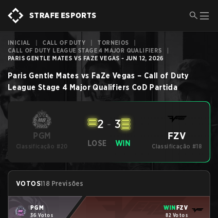
STRAFE ESPORTS
INICIAL
|
CALL OF DUTY
|
TORNEIOS
|
CALL OF DUTY LEAGUE STAGE 4 MAJOR QUALIFIERS
|
PARIS GENTLE MATES VS FAZE VEGAS - JUN 12, 2026
Paris Gentle Mates
vs
FaZe Vegas
–
Call of Duty
League Stage 4 Major Qualifiers
CoD
Partida
2
-
3
FZV
PGM
LOSE
WIN
Classificação #20
Classificação #18
VOTOS
118 Previsões
PGM
WIN
FZV
36 Votos
82 Votos