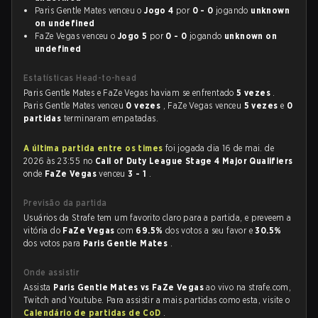
Paris Gentle Mates venceu o
Jogo 4
por
0 - 0
jogando
unknown
on undefined
FaZe Vegas venceu o
Jogo 5
por
0 - 0
jogando
unknown on
undefined
Estatísticas Head-to-head
Paris Gentle Mates e FaZe Vegas haviam se enfrentado
5 vezes
.
Paris Gentle Mates venceu
0 vezes
, FaZe Vegas venceu
5 vezes
e
0
partidas
terminaram empatadas.
A última partida entre os times
foi jogada dia 16 de mai. de
2026 às 23:55 no
Call of Duty League Stage 4 Major Qualifiers
onde
FaZe Vegas
venceu
3 - 1
.
Previsão da partida
Usuários da Strafe tem um favorito claro para a partida, e preveem a
vitória do
FaZe Vegas
com
69.5%
dos votos a seu favor e
30.5%
dos votos para
Paris Gentle Mates
.
Onde assistir
Assista
Paris Gentle Mates vs FaZe Vegas
ao vivo na strafe.com,
Twitch and Youtube. Para assistir a mais partidas como esta, visite o
Calendário de partidas de CoD
.