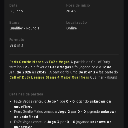
Data
Hora de início
12 junho
20:45
Etapa
Localização
Qualifier - Round 1
Online
Formato
Best of 3
Paris Gentle Mates
vs
FaZe Vegas
A partida de Call of Duty
terminou
2 - 3
a favor de
FaZe Vegas
e foi jogada no dia
12 de
jun. de 2026
às
20:45
. A partida foi uma
Best of 3
e faz parte do
Call of Duty League Stage 4 Major Qualifiers
Qualifier - Round
1.
Detalhes da partida
FaZe Vegas venceu o
Jogo 1
por
0 - 0
jogando
unknown on
undefined
Paris Gentle Mates venceu o
Jogo 2
por
0 - 0
jogando
unknown
on undefined
FaZe Vegas venceu o
Jogo 3
por
0 - 0
jogando
unknown on
undefined