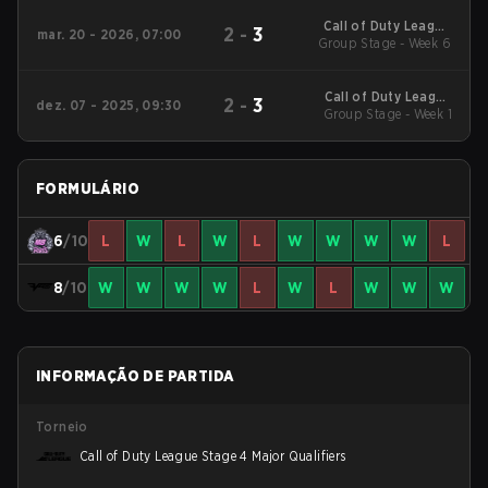
Qualifiers
Call of Duty League
2
-
3
mar. 20 - 2026, 07:00
2026 Regular Season
Group Stage - Week 6
Stage 2 Qualifiers
Call of Duty League
2
-
3
dez. 07 - 2025, 09:30
2026 Regular Season
Group Stage - Week 1
Stage 1 Qualifiers
FORMULÁRIO
6
/10
L
W
L
W
L
W
W
W
W
L
8
/10
W
W
W
W
L
W
L
W
W
W
INFORMAÇÃO DE PARTIDA
Torneio
Call of Duty League Stage 4 Major Qualifiers