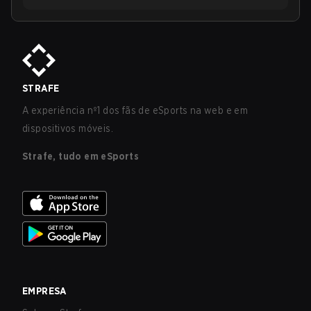
STRAFE
A experiência nº1 dos fãs de eSports na web e em
dispositivos móveis.
Strafe, tudo em eSports
EMPRESA