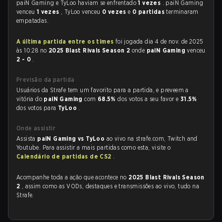
paiN Gaming e TyLoo haviam se enfrentado
1 vezes
. paiN Gaming
venceu
1 vezes
, TyLoo venceu
0 vezes
e
0 partidas
terminaram
empatadas.
A última partida entre os times
foi jogada dia 4 de nov. de 2025
às 10:28 no
2025 Blast Rivals Season 2
onde
paiN Gaming
venceu
2 - 0
.
Previsão da partida
Usuários da Strafe tem um favorito para a partida, e preveem a
vitória do
paiN Gaming
com
68.5%
dos votos a seu favor e
31.5%
dos votos para
TyLoo
.
Onde assistir
Assista
paiN Gaming vs TyLoo
ao vivo na strafe.com, Twitch and
Youtube. Para assistir a mais partidas como esta, visite o
Calendário de partidas de CS2
.
Acompanhe toda a ação que acontece no
2025 Blast Rivals Season
2
, assim como as VODs, destaques e transmissões ao vivo, tudo na
Strafe.