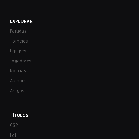
EXPLORAR
Partidas
Torneios
Equipes
Jogadores
Notícias
Authors
Artigos
TÍTULOS
CS2
LoL