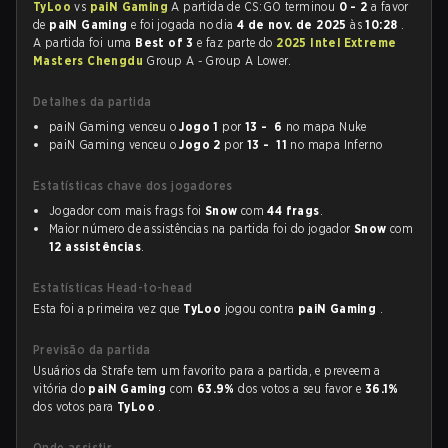
TyLoo
vs
paiN Gaming
A partida de CS:GO terminou
0 - 2
a favor
de
paiN Gaming
e foi jogada no dia
4 de nov. de 2025
às
10:28
.
A partida foi uma
Best of 3
e faz parte do
2025 Intel Extreme
Masters Chengdu
Group A - Group A Lower.
Detalhes da partida
paiN Gaming venceu o
Jogo 1
por
13 - 6
no mapa Nuke
paiN Gaming venceu o
Jogo 2
por
13 - 11
no mapa Inferno
Estatísticas chave dos jogadores
Jogador com mais frags foi
Snow
com
44 frags
.
Maior número de assistências na partida foi do jogador
Snow
com
12 assistências
.
Estatísticas Head-to-head
Esta foi a primeira vez que
TyLoo
jogou contra
paiN Gaming
.
Previsão da partida
Usuários da Strafe tem um favorito para a partida, e preveem a
vitória do
paiN Gaming
com
63.9%
dos votos a seu favor e
36.1%
dos votos para
TyLoo
.
Onde assistir