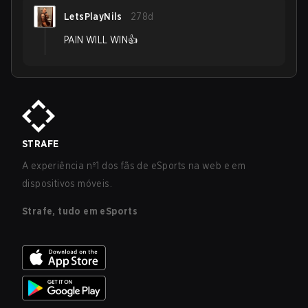
LetsPlayNils
278d
PAIN WILL WIN👍
STRAFE
A experiência nº1 dos fãs de eSports na web e em
dispositivos móveis.
Strafe, tudo em eSports