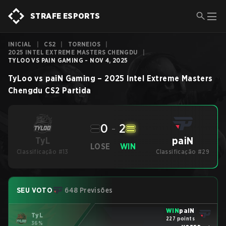
STRAFE ESPORTS
INICIAL
|
CS2
|
TORNEIOS
|
2025 INTEL EXTREME MASTERS CHENGDU
|
TYLOO VS PAIN GAMING - NOV 4, 2025
TyLoo
vs
paiN Gaming
–
2025 Intel Extreme Masters
Chengdu
CS2
Partida
0
-
2
paiN
TyL
LOSE
WIN
Classificação #13
Classificação #29
SEU VOTO
648 Previsões
WIN
paiN
TyL
227 points
36%