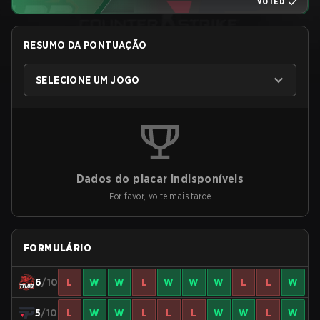
VOTED
RESUMO DA PONTUAÇÃO
SELECIONE UM JOGO
Dados do placar indisponíveis
Por favor, volte mais tarde
FORMULÁRIO
6
/10
L
W
W
L
W
W
W
L
L
W
5
/10
L
W
W
L
L
L
W
W
L
W