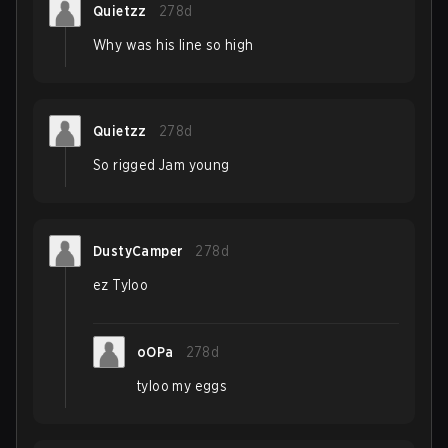
Quietzz
278d
Why was his line so high
Quietzz
278d
So rigged Jam young
DustyCamper
278d
ez Tyloo
oOPa
278d
tyloo my eggs