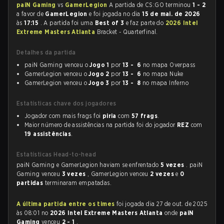
paiN Gaming
vs
GamerLegion
A partida de CS:GO terminou
1 - 2
a favor de
GamerLegion
e foi jogada no dia
15 de mai. de 2026
às
17:15
. A partida foi uma
Best of 3
e faz parte do
2026 Intel
Extreme Masters Atlanta
Bracket - Quarterfinal.
Detalhes da partida
paiN Gaming venceu o
Jogo 1
por
13 - 6
no mapa Overpass
GamerLegion venceu o
Jogo 2
por
13 - 6
no mapa Nuke
GamerLegion venceu o
Jogo 3
por
13 - 8
no mapa Inferno
Estatísticas chave dos jogadores
Jogador com mais frags foi
piria
com
57 frags
.
Maior número de assistências na partida foi do jogador
REZ
com
19 assistências
.
Estatísticas Head-to-head
paiN Gaming e GamerLegion haviam se enfrentado
5 vezes
. paiN
Gaming venceu
3 vezes
, GamerLegion venceu
2 vezes
e
0
partidas
terminaram empatadas.
A última partida entre os times
foi jogada dia 27 de out. de 2025
às 08:01 no
2026 Intel Extreme Masters Atlanta
onde
paiN
Gaming
venceu
2 - 1
.