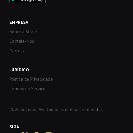
EMPRESA
Sobre a Strafe
Contate-Nos
Carreira
JURÍDICO
Política de Privacidade
Termos de Serviço
2026
Sidledes AB. Todos os direitos reservados.
SIGA