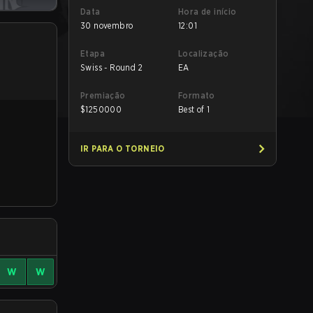
Data
Hora de início
30 novembro
12:01
Etapa
Localização
Swiss - Round 2
EA
Premiação
Formato
$
1250000
Best of 1
IR PARA O TORNEIO
W
W