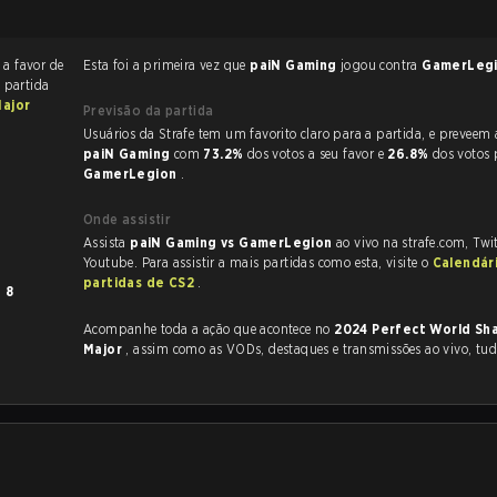
a favor de
Esta foi a primeira vez que
paiN Gaming
jogou contra
GamerLeg
A partida
Major
Previsão da partida
Usuários da Strafe tem um favorito claro
paiN Gaming
com
73.2%
dos votos a seu favor e
26.8%
dos votos 
GamerLegion
.
Onde assistir
Assista
paiN Gaming vs GamerLegion
ao vivo na strafe.com, Tw
Youtube. Para assistir a mais partidas como esta, visite o
Calendár
partidas de CS2
.
m
8
Acompanhe toda a ação que acontece no
2024 Perfect World Sh
Major
, assim como as VODs, destaques e transmissões ao vivo, tu