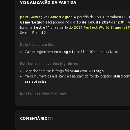
VISUALIZAÇÃO DA PARTIDA
paiN Gaming
vs
GamerLegion
A partida de CS:GO terminou
0 - 1
GamerLegion
e foi jogada no dia
30 de nov. de 2024
às
12:01
. 
foi uma
Best of 1
e faz parte do
2024 Perfect World Shanghai 
Swiss - Round 2.
Detalhes da partida
GamerLegion venceu o
Jogo 1
por
13 - 10
no mapa Nuke
Estatísticas chave dos jogadores
Jogador com mais frags foi
sl3nd
com
20 frags
.
Maior número de assistências na partida foi do jogador
sl3nd
co
assistências
.
Estatísticas Head-to-head
COMENTÁRIO
(
1
)