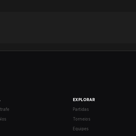
A
EXPLORAR
trafe
Partidas
Nos
Torneios
Equipes