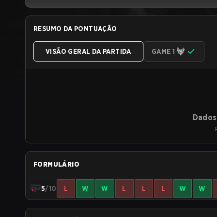
RESUMO DA PONTUAÇÃO
VISÃO GERAL DA PARTIDA
GAME 1
Dados 
FORMULÁRIO
5
/10
L
W
W
L
L
L
W
W