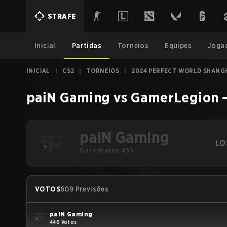
STRAFE
Inicial
Partidas
Torneios
Equipes
Joga
INICIAL
|
CS2
|
TORNEIOS
|
2024 PERFECT WORLD SHANG
paiN Gaming
vs
GamerLegion
paiN Gaming
LO
Classificação #30
VOTOS
609 Previsões
paiN Gaming
446 Votos