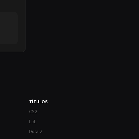
TÍTULOS
CS2
LoL
Dota 2