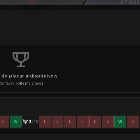
do placar indisponíveis
Por favor, volte mais tarde
L
W
3
/10
L
L
L
L
L
L
W
L