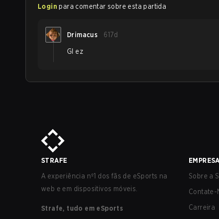
Login
para comentar sobre esta partida
Drimacus
617d
Gl ez
STRAFE
EMPRES
A experiência nº1 dos fãs de eSports na
Sobre a S
web e em dispositivos móveis.
Contate-
Carreira
Strafe, tudo em eSports