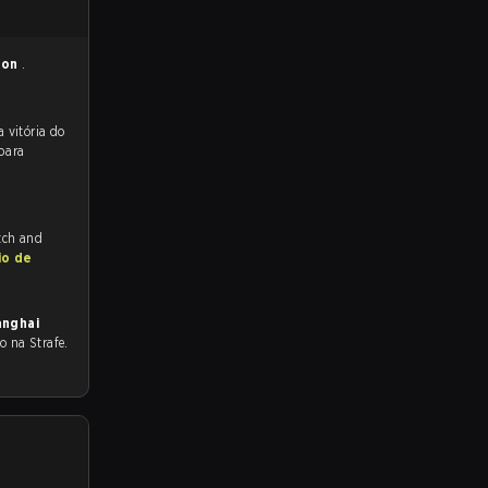
ion
.
 para a partida, e preveem a vitória do
para
itch and
io de
anghai
do na Strafe.