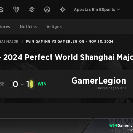
Apostas Em ESports
dores
Notícias
Artigos
HAI MAJOR
|
PAIN GAMING VS GAMERLEGION - NOV 30, 2024
–
2024 Perfect World Shanghai Maj
GamerLegion
0
-
1
SE
WIN
Classificação #31
WIN
GamerL
16