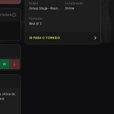
Etapa
Localização
Group Stage - Round
Online
1
MITADOS
Formato
Best of 3
IR PARA O TORNEIO
W
L
 para a partida, e preveem a vitória do
ara