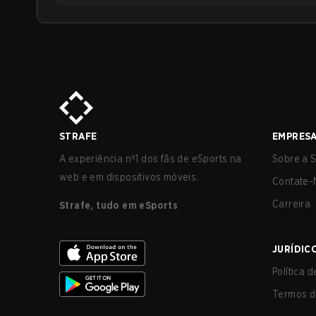
STRAFE
EMPRES
A experiência nº1 dos fãs de eSports na
Sobre a S
web e em dispositivos móveis.
Contate-
Carreira
Strafe, tudo em eSports
JURÍDIC
Política 
Termos d