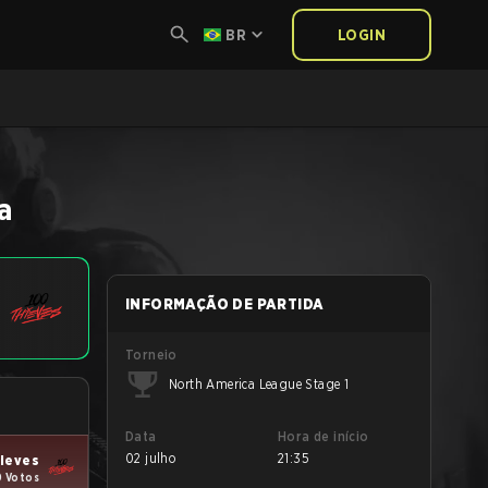
BR
LOGIN
a
INFORMAÇÃO DE PARTIDA
Torneio
North America League Stage 1
Data
Hora de início
02 julho
21:35
ieves
0 Votos