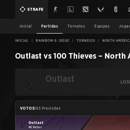
STRAFE
Inicial
Partidas
Torneios
Equipes
Joga
INICIAL
|
RAINBOW 6: SIEGE
|
TORNEIOS
|
NORTH AMERICA
Outlast
vs
100 Thieves
–
North 
Outlast
LOS
-
VOTOS
165 Previsões
Outlast
45 Votos