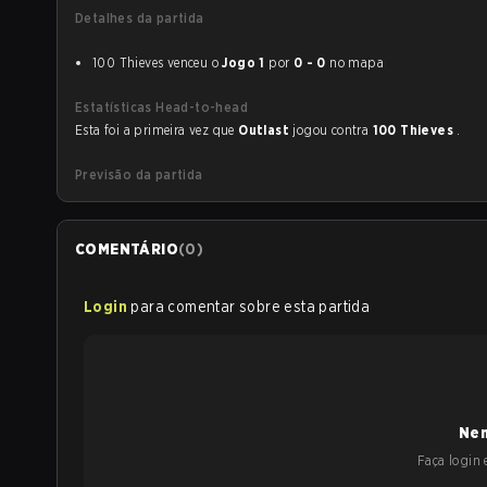
Detalhes da partida
100 Thieves venceu o
Jogo 1
por
0 - 0
no mapa
Estatísticas Head-to-head
Esta foi a primeira vez que
Outlast
jogou contra
100 Thieves
.
Previsão da partida
COMENTÁRIO
(
0
)
Login
para comentar sobre esta partida
Nen
Faça login e