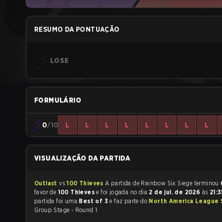
RESUMO DA PONTUAÇÃO
LOSE
FORMULÁRIO
0
/10
L
L
L
L
L
L
L
L
VISUALIZAÇÃO DA PARTIDA
Outlast
vs
100 Thieves
A partida de Rainbow Six Siege terminou
favor de
100 Thieves
e foi jogada no dia
2 de jul. de 2026
às
21:
partida foi uma
Best of 3
e faz parte do
North America League 
Group Stage - Round 1.