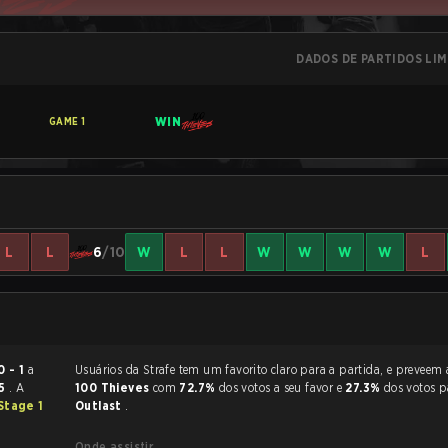
DADOS DE PARTIDOS LI
WIN
GAME
1
L
L
6
/10
W
L
L
W
W
W
W
L
0 - 1
a
Usuários da Strafe tem um favorito claro
35
. A
100 Thieves
com
72.7%
dos votos a seu favor e
27.3%
dos votos p
Stage 1
Outlast
.
Onde assistir