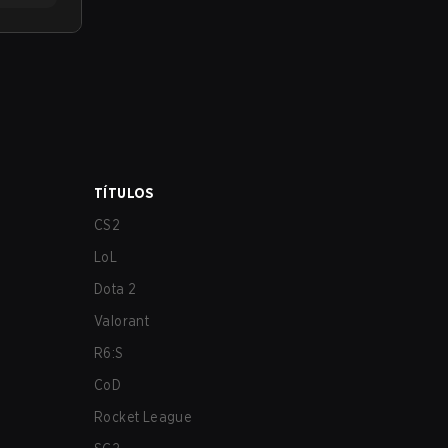
TÍTULOS
CS2
LoL
Dota 2
Valorant
R6:S
CoD
Rocket League