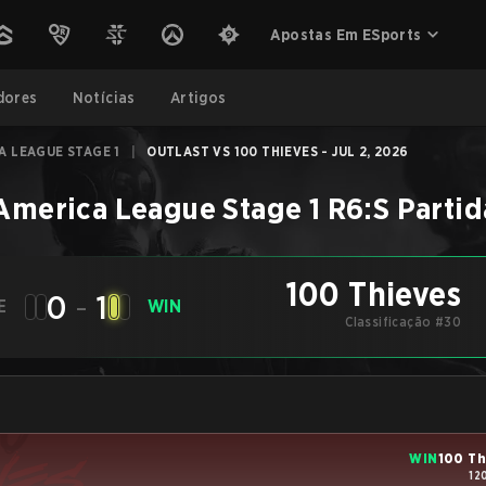
Apostas Em ESports
dores
Notícias
Artigos
 LEAGUE STAGE 1
|
OUTLAST VS 100 THIEVES - JUL 2, 2026
America League Stage 1
R6:S
Partid
100 Thieves
0
-
1
E
WIN
Classificação #30
WIN
100 Th
12