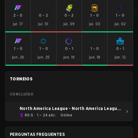
2
-
0
0
-
2
0
-
2
1
-
0
1
-
0
jul. 17
jul. 10
jul. 09
jul. 03
jul. 02
1
-
0
1
-
0
0
-
1
1
-
0
0
-
1
jun. 26
jun. 25
jun. 19
jun. 18
jun. 12
TORNEIOS
CONCLUÍDO
North America League - North America League
Kickoff
R6:S
1 – 24 abr.
Online
PERGUNTAS FREQUENTES