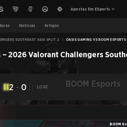
Apostas Em ESports
dores
Notícias
Artigos
ENGERS SOUTHEAST ASIA SPLIT 2
|
OASIS GAMING VS BOOM ESPORTS -
s
–
2026 Valorant Challengers Southe
BOOM Esports
2
-
0
LOSE
-
BOOM Es