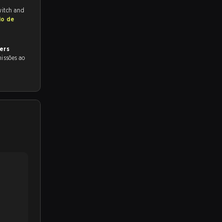
witch and
io de
ers