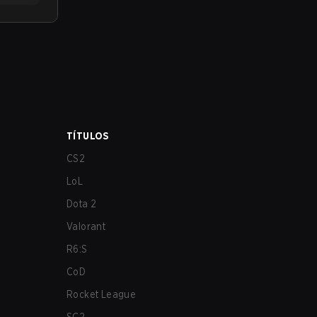
TÍTULOS
CS2
LoL
Dota 2
Valorant
R6:S
CoD
Rocket League