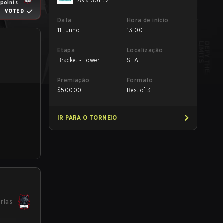
Asia Split 2
 points
VOTED
Data
Hora de início
11 junho
13:00
Etapa
Localização
Bracket - Lower
SEA
Premiação
Formato
$
50000
Best of 3
IR PARA O TORNEIO
órias