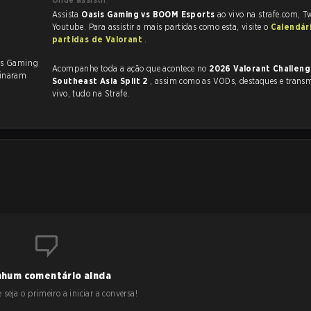
Assista
Oasis Gaming vs BOOM Esports
ao vivo na strafe.com, T
Youtube. Para assistir a mais partidas como esta, visite o
Calendár
partidas de Valorant
.
is Gaming
Acompanhe toda a ação que acontece no
2026 Valorant Challeng
inaram
Southeast Asia Split 2
, assim como as VODs, destaques e transmissões ao
vivo, tudo na Strafe.
hum comentário ainda
 seja o primeiro a iniciar a conversa!