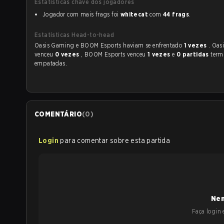
Estatísticas chave dos jogadores
Jogador com mais frags foi
whitecat
com
44 frags
.
Estatísticas Head-to-head
Oasis Gaming e BOOM Esports haviam se enfrentado
1 vezes
. Oas
venceu
0 vezes
, BOOM Esports venceu
1 vezes
e
0 partidas
term
empatadas.
COMENTÁRIO
(
0
)
Login
para comentar sobre esta partida
Nen
Faça login e