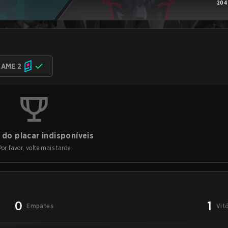
204
AME 2
do placar indisponíveis
Por favor, volte mais tarde
0
1
Empates
Vit