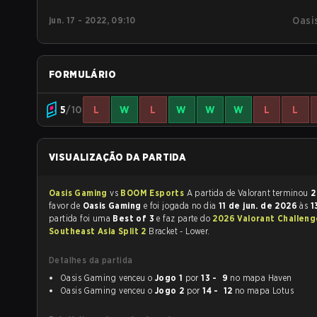
jun. 17 - 2022, 09:10
Oasi
FORMULÁRIO
5
/10
L
W
L
W
W
W
L
L
VISUALIZAÇÃO DA PARTIDA
Oasis Gaming
vs
BOOM Esports
A partida de Valorant terminou
2
favor de
Oasis Gaming
e foi jogada no dia
11 de jun. de 2026
às
1
partida foi uma
Best of 3
e faz parte do
2026 Valorant Challeng
Southeast Asia Split 2
Bracket - Lower.
Detalhes da partida
Oasis Gaming venceu o
Jogo 1
por
13 - 9
no mapa Haven
Oasis Gaming venceu o
Jogo 2
por
14 - 12
no mapa Lotus