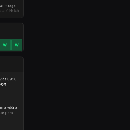
AC Stage 2
sers' Match
Challengers
W
W
OOM
tos para