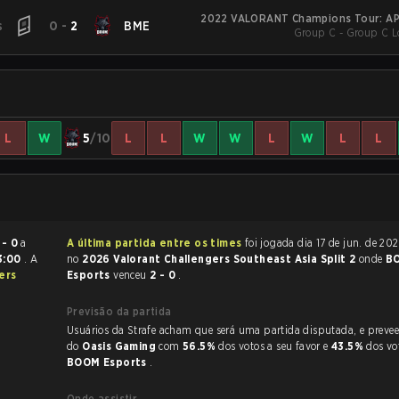
2022 VALORANT Champions Tour: AP
s
0
-
2
BME
Group C - Group C Lo
L
W
5
/10
L
L
W
W
L
W
L
L
 - 0
a
A última partida entre os times
foi jogada dia 17 de jun. de 2022 às 09:10
3:00
. A
no
2026 Valorant Challengers Southeast Asia Split 2
onde
B
ers
Esports
venceu
2 - 0
.
Previsão da partida
Usuários da Strafe acham que será uma partida disputada, e preveem a vitória
do
Oasis Gaming
com
56.5%
dos votos a seu favor e
43.5%
dos vo
BOOM Esports
.
Onde assistir