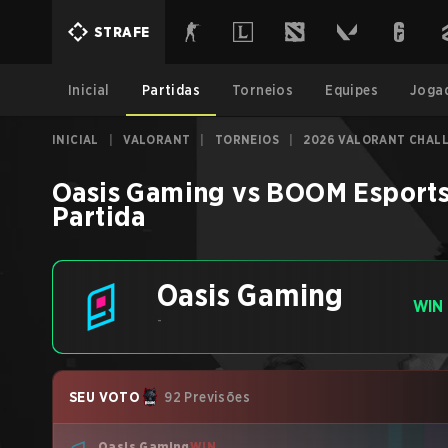
STRAFE
Inicial
Partidas
Torneios
Equipes
Joga
INICIAL
|
VALORANT
|
TORNEIOS
|
2026 VALORANT CHALL
Oasis Gaming
vs
BOOM Esport
Partida
Oasis Gaming
WIN
-
SEU VOTO
92 Previsões
Oasis Gaming
WIN