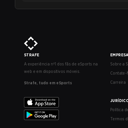
STRAFE
EMPRES
A experiência nº1 dos fãs de eSports na
Sobre a S
web e em dispositivos móveis.
Contate-
Carreira
Strafe, tudo em eSports
JURÍDIC
Política 
Termos d