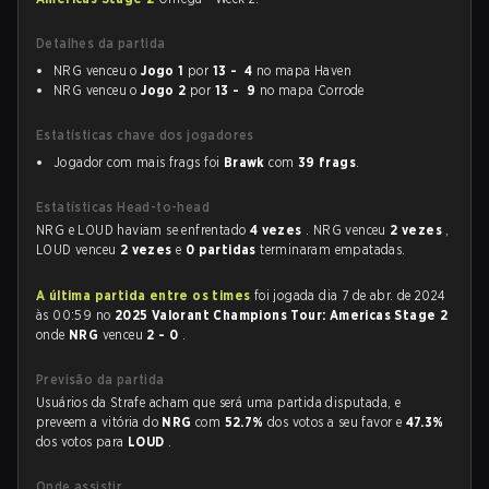
Detalhes da partida
NRG venceu o
Jogo 1
por
13 - 4
no mapa Haven
NRG venceu o
Jogo 2
por
13 - 9
no mapa Corrode
Estatísticas chave dos jogadores
Jogador com mais frags foi
Brawk
com
39 frags
.
Estatísticas Head-to-head
NRG e LOUD haviam se enfrentado
4 vezes
. NRG venceu
2 vezes
,
LOUD venceu
2 vezes
e
0 partidas
terminaram empatadas.
A última partida entre os times
foi jogada dia 7 de abr. de 2024
às 00:59 no
2025 Valorant Champions Tour: Americas Stage 2
onde
NRG
venceu
2 - 0
.
Previsão da partida
Usuários da Strafe acham que será uma partida disputada, e
preveem a vitória do
NRG
com
52.7%
dos votos a seu favor e
47.3%
dos votos para
LOUD
.
Onde assistir