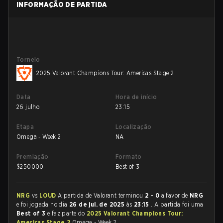
INFORMAÇÃO DE PARTIDA
Torneio
2025 Valorant Champions Tour: Americas Stage 2
Data
Hora de início
26 julho
23:15
Etapa
Localização
Omega - Week 2
NA
Premiação
Formato
$
250000
Best of 3
NRG
vs
LOUD
A partida de Valorant terminou
2 - 0
a favor de
NRG
e foi jogada no dia
26 de jul. de 2025
às
23:15
. A partida foi uma
Best of 3
e faz parte do
2025 Valorant Champions Tour:
Americas Stage 2
Omega - Week 2.