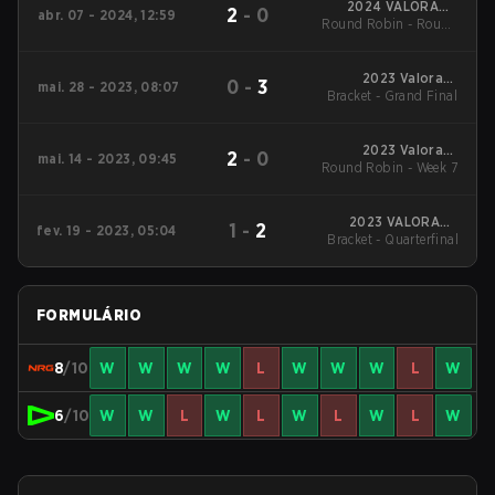
2024 VALORANT
2
-
0
abr. 07 - 2024, 12:59
Round Robin - Round
Champions Tour:
Americas League -
Robin
Stage 1
2023 Valorant
0
-
3
mai. 28 - 2023, 08:07
Bracket - Grand Final
Champions Tour:
Americas League
2023 Valorant
2
-
0
mai. 14 - 2023, 09:45
Round Robin - Week 7
Champions Tour:
Americas League
2023 VALORANT
1
-
2
fev. 19 - 2023, 05:04
Bracket - Quarterfinal
Champions Tour:
LOCK//IN São Paulo
FORMULÁRIO
8
/10
W
W
W
W
L
W
W
W
L
W
6
/10
W
W
L
W
L
W
L
W
L
W