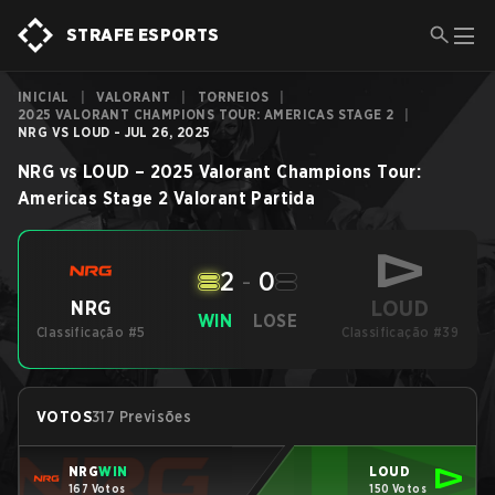
STRAFE ESPORTS
INICIAL
|
VALORANT
|
TORNEIOS
|
2025 VALORANT CHAMPIONS TOUR: AMERICAS STAGE 2
|
NRG VS LOUD - JUL 26, 2025
NRG
vs
LOUD
–
2025 Valorant Champions Tour:
Americas Stage 2
Valorant
Partida
2
-
0
LOUD
NRG
WIN
LOSE
Classificação #5
Classificação #39
VOTOS
317 Previsões
NRG
WIN
LOUD
167 Votos
150 Votos