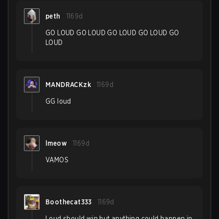
peth
1169d
GO LOUD GO LOUD GO LOUD GO LOUD GO
LOUD
MANDRACKzk
1169d
GG loud
lmeow
1169d
VAMOS
Boothecat333
1169d
Loud should win but anything could happen in