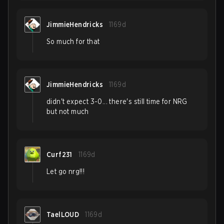
JimmieHendricks
1169d
So much for that
JimmieHendricks
1169d
didn't expect 3-0... there's still time for NRG
but not much
Curf231
1169d
Let go nrg!!!
TaelLOUD
1169d