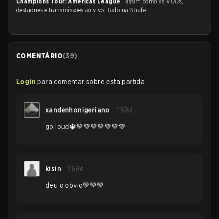
Champions Tour: Americas League
, assim como as VODs,
destaques e transmissões ao vivo, tudo na Strafe.
COMENTÁRIO
(
39
)
Login
para comentar sobre esta partida
xandenhonigeriano
1169d
go loud🔱💚💚💚💚💚💚💚
kisin
1169d
deu o obvio💚💚💚