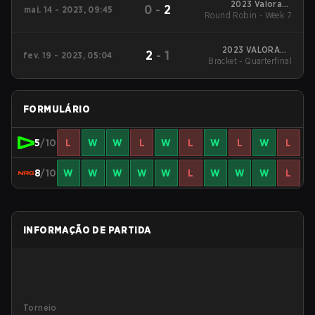
2023 Valorant
0
-
2
mai. 14 - 2023, 09:45
Round Robin - Week 7
Champions Tour:
Americas League
2023 VALORANT
2
-
1
fev. 19 - 2023, 05:04
Bracket - Quarterfinal
Champions Tour:
LOCK//IN São Paulo
FORMULÁRIO
5
/10
L
W
W
L
W
L
W
L
W
L
8
/10
W
W
W
W
W
L
W
W
W
L
INFORMAÇÃO DE PARTIDA
Torneio