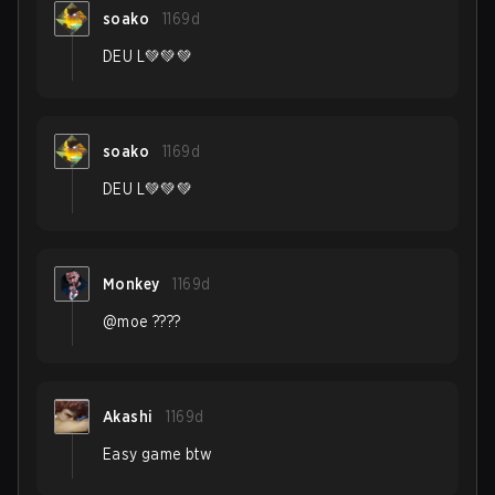
soako
1169d
DEU L💚💚💚
soako
1169d
DEU L💚💚💚
Monkey
1169d
@moe ????
Akashi
1169d
Easy game btw