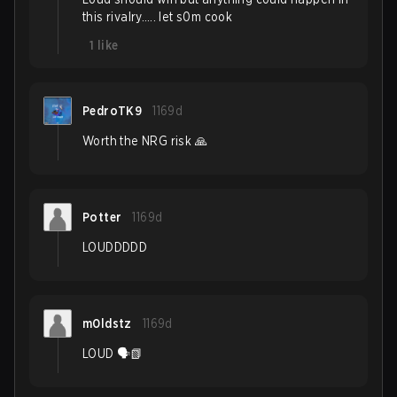
this rivalry….. let s0m cook
1
like
PedroTK9
1169d
Worth the NRG risk 🙏
Potter
1169d
LOUDDDDD
m0ldstz
1169d
LOUD 🗣️📗