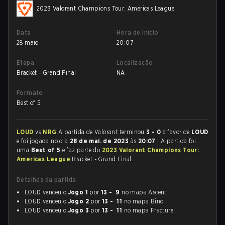
2023 Valorant Champions Tour: Americas League
Data
Hora de início
28 maio
20:07
Etapa
Localização
Bracket - Grand Final
NA
Formato
Best of 5
LOUD
vs
NRG
A partida de Valorant terminou
3 - 0
a favor de
LOUD
e foi jogada no dia
28 de mai. de 2023
às
20:07
. A partida foi
uma
Best of 5
e faz parte do
2023 Valorant Champions Tour:
Americas League
Bracket - Grand Final.
Detalhes da partida
LOUD venceu o
Jogo 1
por
13 - 9
no mapa Ascent
LOUD venceu o
Jogo 2
por
13 - 11
no mapa Bind
LOUD venceu o
Jogo 3
por
13 - 11
no mapa Fracture