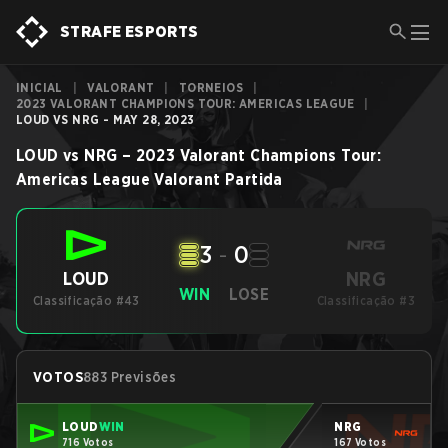
STRAFE ESPORTS
INICIAL
|
VALORANT
|
TORNEIOS
|
2023 VALORANT CHAMPIONS TOUR: AMERICAS LEAGUE
|
LOUD VS NRG - MAY 28, 2023
LOUD
vs
NRG
–
2023 Valorant Champions Tour:
Americas League
Valorant
Partida
3
-
0
NRG
LOUD
WIN
LOSE
Classificação #43
Classificação #3
VOTOS
883 Previsões
LOUD
WIN
NRG
716 Votos
167 Votos