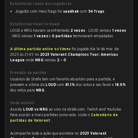
Estatísticas chave dos jogadores
Jogador com mais frags foi
saadhak
com
54 frags
.
Estatísticas Head-to-head
LOUD e NRG haviam se enfrentado
2 vezes
. LOUD venceu
1 vezes
, NRG venceu
1 vezes
e
0 partidas
terminaram empatadas.
A última partida entre os times
foi jogada dia 14 de mai. de
2023 às 21:45 no
2023 Valorant Champions Tour: Americas
League
onde
NRG
venceu
2 - 0
.
Previsão da partida
Usuários da Strafe tem um favorito absoluto para a partida, e
preveem a vitória do
LOUD
com
81.1%
dos votos a seu favor e
18.9%
dos votos para
NRG
.
Onde assistir
Assista
LOUD vs NRG
ao vivo na strafe.com, Twitch and Youtube.
Para assistir a mais partidas como esta, visite o
Calendário de
partidas de Valorant
.
Acompanhe toda a ação que acontece no
2023 Valorant