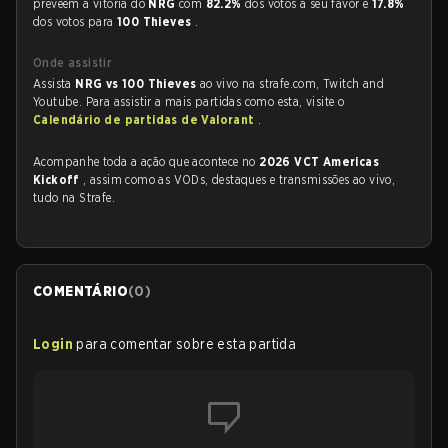
preveem a vitória do
NRG
com
82.2%
dos votos a seu favor e
17.8%
dos votos para
100 Thieves
.
Onde assistir
Assista
NRG vs 100 Thieves
ao vivo na strafe.com, Twitch and
Youtube. Para assistir a mais partidas como esta, visite o
Calendário de partidas de Valorant
.
Acompanhe toda a ação que acontece no
2026 VCT Americas
Kickoff
, assim como as VODs, destaques e transmissões ao vivo,
tudo na Strafe.
COMENTÁRIO
(
0
)
Login
para comentar sobre esta partida