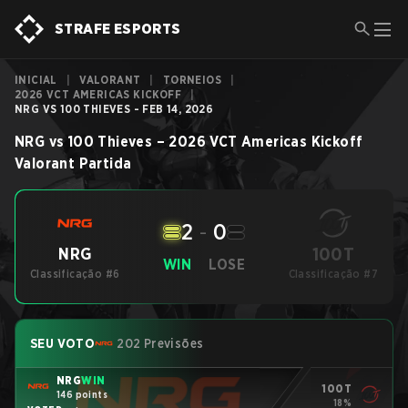
STRAFE ESPORTS
INICIAL
|
VALORANT
|
TORNEIOS
|
2026 VCT AMERICAS KICKOFF
|
NRG VS 100 THIEVES - FEB 14, 2026
NRG
vs
100 Thieves
–
2026 VCT Americas Kickoff
Valorant
Partida
2
-
0
100T
NRG
WIN
LOSE
Classificação #6
Classificação #7
SEU VOTO
202 Previsões
NRG
WIN
100T
146 points
18%