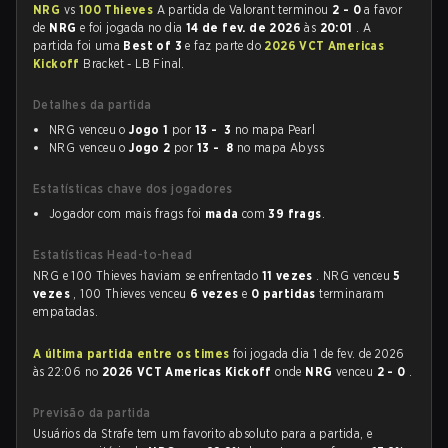
NRG
vs
100 Thieves
A partida de Valorant terminou
2 - 0
a favor
de
NRG
e foi jogada no dia
14 de fev. de 2026
às
20:01
. A
partida foi uma
Best of 3
e faz parte do
2026 VCT Americas
Kickoff
Bracket - LB Final.
Detalhes da partida
NRG venceu o
Jogo 1
por
13 - 3
no mapa Pearl
NRG venceu o
Jogo 2
por
13 - 8
no mapa Abyss
Estatísticas chave dos jogadores
Jogador com mais frags foi
mada
com
39 frags
.
Estatísticas Head-to-head
NRG e 100 Thieves haviam se enfrentado
11 vezes
. NRG venceu
5
vezes
, 100 Thieves venceu
6 vezes
e
0 partidas
terminaram
empatadas.
A última partida entre os times
foi jogada dia 1 de fev. de 2026
às 22:06 no
2026 VCT Americas Kickoff
onde
NRG
venceu
2 - 0
.
Previsão da partida
Usuários da Strafe tem um favorito absoluto para a partida, e