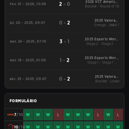
2026 VCT Americas
2
-
0
fev. 01 - 2026, 10:06
Bracket - Round of 16
Kickoff
2025 Valorant
0
-
2
jul. 20 - 2025, 09:07
Champions Tour:
Omega - Week 1
Americas Stage 2
2025 Esports World
3
-
1
mai. 24 - 2025, 07:10
Stage 2 - Stage 2 UB
Cup
Finals
2025 Esports World
1
-
2
mai. 18 - 2025, 01:00
Stage 1 - Stage 1 UB
Cup
Semifinal
2025 Valorant
0
-
2
abr. 25 - 2025, 09:07
Champions Tour:
Bracket - Lower
Americas Stage 1
FORMULÁRIO
7
/10
W
W
W
L
W
W
W
L
W
L
10
/10
W
W
W
W
W
W
W
W
W
W