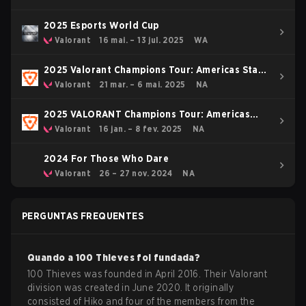
2025 Esports World Cup
Valorant
16 mai. – 13 jul. 2025
WA
2025 Valorant Champions Tour: Americas Stage
1
Valorant
21 mar. – 6 mai. 2025
NA
2025 VALORANT Champions Tour: Americas
KICK-OFF
Valorant
16 jan. – 8 fev. 2025
NA
2024 For Those Who Dare
Valorant
26 – 27 nov. 2024
NA
PERGUNTAS FREQUENTES
Quando a
100 Thieves
foi fundada?
100 Thieves was founded in April 2016. Their Valorant
division was created in June 2020. It originally
consisted of Hiko and four of the members from the