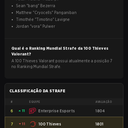
Sean
"
bang
"
Bezerra
Matthew
"
Cryocells
"
Panganiban
Timothée
"
Timotino
"
Lavigne
Jordan
"
vora
"
Pulwer
Qual é o Ranking Mundial Strafe da
100 Thieves
Valorant
?
A 100 Thieves Valorant possui atualmente a posição 7
no Ranking Mundial Strafe.
CLASSIFICAÇÃO DA STRAFE
#
EQUIPE
AVALIAÇÃO
6
⏶
11
Enterprise Esports
1804
7
⏷
11
100 Thieves
1801