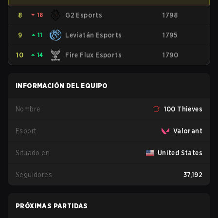
8
⏷
18
G2 Esports
1798
9
⏶
11
Leviatán Esports
1795
10
⏶
14
Fire Flux Esports
1790
INFORMACIÓN DEL EQUIPO
Nombre
100 Thieves
Esport
Valorant
Situado en
United States
Seguidores
37,192
PRÓXIMAS PARTIDAS