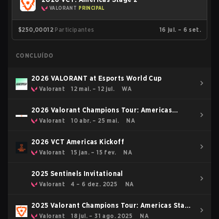
VALORANT
PRINCIPAL
$250,000
12
Participantes
16 jul. – 6 set.
CONCLUÍDO
2026 VALORANT at Esports World Cup
Valorant
12 mai. – 12 jul.
WA
2026 Valorant Champions Tour: Americas
Stage 1
Valorant
10 abr. – 25 mai.
NA
2026 VCT Americas Kickoff
Valorant
15 jan. – 15 fev.
NA
2025 Sentinels Invitational
Valorant
4 – 6 dez. 2025
NA
2025 Valorant Champions Tour: Americas Stage
2
Valorant
18 jul. – 31 ago. 2025
NA