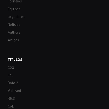
Torneios
Equipes
Jogadores
Notícias
Authors
Artigos
TÍTULOS
CS2
LoL
Dota 2
Valorant
R6:S
CoD