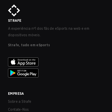
STRAFE
A experiência nº1 dos fãs de eSports na web e em
dispositivos móveis.
Strafe, tudo em eSports
EMPRESA
Sobre a Strafe
Contate-Nos