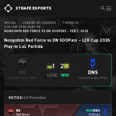
STRAFE ESPORTS
INICIAL
|
LEAGUE OF LEGENDS
|
TORNEIOS
|
LCK CUP 2026 PLAY-IN
|
NONGSHIM RED FORCE VS DN SOOPERS - FEB 7, 2026
Nongshim Red Force
vs
DN SOOPers
–
LCK Cup 2026
Play-In
LoL
Partida
1
-
2
DNS
NS
LOSE
WIN
Classificação #84
Classificação #140
VOTOS
220 Previsões
NS
WIN
DNS
199 Votos
21 Votos