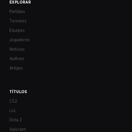
EXPLORAR
Partidas
Torneios
Equipes
Jogadores
Notícias
Authors
Artigos
TÍTULOS
CS2
LoL
Dota 2
Valorant