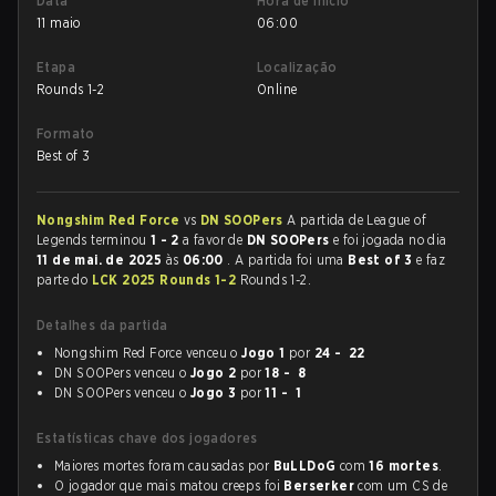
Data
Hora de início
11 maio
06:00
Etapa
Localização
Rounds 1-2
Online
Formato
Best of 3
Nongshim Red Force
vs
DN SOOPers
A partida de League of
Legends terminou
1 - 2
a favor de
DN SOOPers
e foi jogada no dia
11 de mai. de 2025
às
06:00
. A partida foi uma
Best of 3
e faz
parte do
LCK 2025 Rounds 1-2
Rounds 1-2.
Detalhes da partida
Nongshim Red Force venceu o
Jogo 1
por
24 - 22
DN SOOPers venceu o
Jogo 2
por
18 - 8
DN SOOPers venceu o
Jogo 3
por
11 - 1
Estatísticas chave dos jogadores
Maiores mortes foram causadas por
BuLLDoG
com
16 mortes
.
O jogador que mais matou creeps foi
Berserker
com um CS de