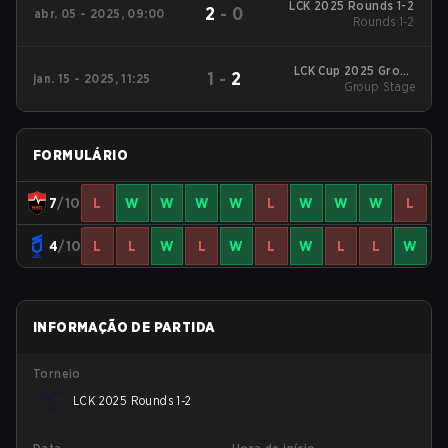
LCK 2025 Rounds 1-2
2
-
0
abr. 05 - 2025, 09:00
Rounds 1-2
LCK Cup 2025 Group
1
-
2
jan. 15 - 2025, 11:25
Group Stage
Stage
FORMULÁRIO
7
/10
L
W
W
W
W
L
W
W
W
L
4
/10
L
L
W
L
W
L
W
L
L
W
INFORMAÇÃO DE PARTIDA
Torneio
LCK 2025 Rounds 1-2