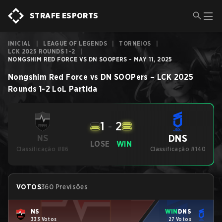
STRAFE ESPORTS
INICIAL
|
LEAGUE OF LEGENDS
|
TORNEIOS
|
LCK 2025 ROUNDS 1-2
|
NONGSHIM RED FORCE VS DN SOOPERS - MAY 11, 2025
Nongshim Red Force
vs
DN SOOPers
–
LCK 2025
Rounds 1-2
LoL
Partida
1
-
2
DNS
NS
LOSE
WIN
Classificação #86
Classificação #140
VOTOS
360 Previsões
NS
WIN
DNS
333 Votos
27 Votos