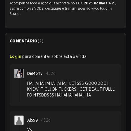
Acompanhe toda a ação que acontece no
LCK 2025 Rounds 1-2
,
assim como as VODs, destaques e transmissões ao vivo, tudo na
Strafe.
COMENTÁRIO
(
2
)
Login
para comentar sobre esta partida
DeMpTy
452d
HAHAHAHAHAHAHAH LETSSS GOOOOOO I
KNEW IT GJJ DN FUCKERS I GET BEAUTIFULLL
POINTSDDSSS HAHAHAHAHAHHA
Aj559
452d
Yo