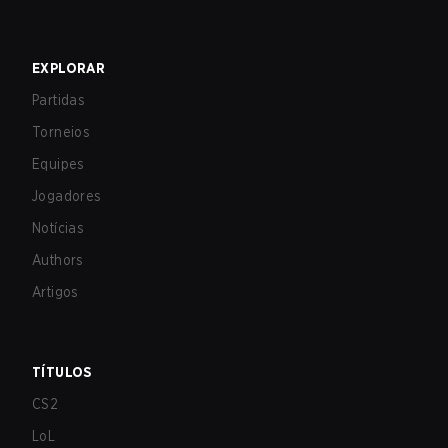
EXPLORAR
Partidas
Torneios
Equipes
Jogadores
Notícias
Authors
Artigos
TÍTULOS
CS2
LoL