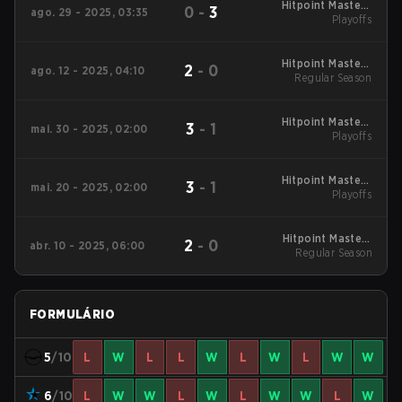
Hitpoint Masters
0
-
3
ago. 29 - 2025, 03:35
Summer 2025
Playoffs
Playoffs
Hitpoint Masters
2
-
0
ago. 12 - 2025, 04:10
Regular Season
Summer 2025
Regular Season
Hitpoint Masters
3
-
1
mai. 30 - 2025, 02:00
Spring 2025 Playoffs
Playoffs
Hitpoint Masters
3
-
1
mai. 20 - 2025, 02:00
Spring 2025 Playoffs
Playoffs
Hitpoint Masters
2
-
0
abr. 10 - 2025, 06:00
Spring 2025 Regular
Regular Season
Season
FORMULÁRIO
5
/10
L
W
L
L
W
L
W
L
W
W
6
/10
L
W
W
L
W
L
W
W
L
W