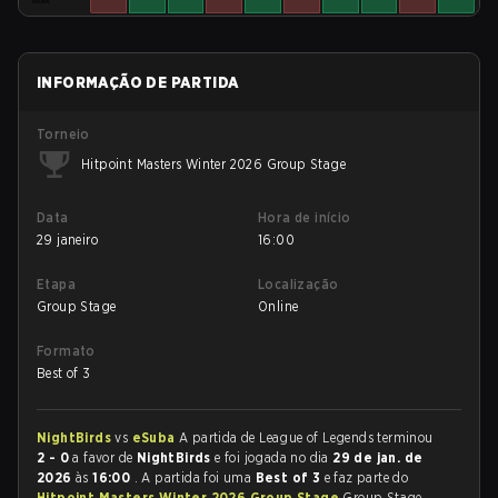
INFORMAÇÃO DE PARTIDA
Torneio
Hitpoint Masters Winter 2026 Group Stage
Data
Hora de início
29 janeiro
16:00
Etapa
Localização
Group Stage
Online
Formato
Best of 3
NightBirds
vs
eSuba
A partida de League of Legends terminou
2 - 0
a favor de
NightBirds
e foi jogada no dia
29 de jan. de
2026
às
16:00
. A partida foi uma
Best of 3
e faz parte do
Hitpoint Masters Winter 2026 Group Stage
Group Stage.