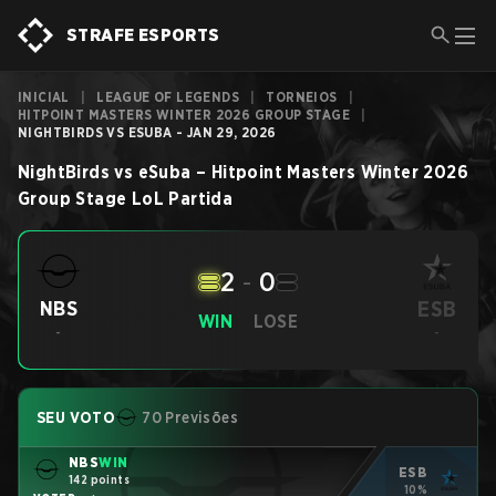
STRAFE ESPORTS
INICIAL
|
LEAGUE OF LEGENDS
|
TORNEIOS
|
HITPOINT MASTERS WINTER 2026 GROUP STAGE
|
NIGHTBIRDS VS ESUBA - JAN 29, 2026
NightBirds
vs
eSuba
–
Hitpoint Masters Winter 2026
Group Stage
LoL
Partida
2
-
0
ESB
NBS
WIN
LOSE
-
-
SEU VOTO
70 Previsões
NBS
WIN
ESB
142 points
10%