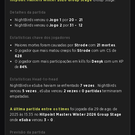
Detalhes da partida
NightBirds venceu o
Jogo 1
por
20 - 21
NightBirds venceu o
Jogo 2
por
31 - 12
Estatísticas chave dos jogadores
Maiores mortes foram causadas por
Strode
com
21 mortes
.
O jogador que mais matou creeps foi
Strode
com um CS de
628
.
O jogador com mais participações em kills foi
Denyk
com um KP
de
84%
.
Estatísticas Head-to-head
NightBirds e eSuba haviam se enfrentado
7 vezes
. NightBirds
venceu
5 vezes
, eSuba venceu
2 vezes
e
0 partidas
terminaram
empatadas.
A última partida entre os times
foi jogada dia 29 de ago. de
2025 às 15:35 no
Hitpoint Masters Winter 2026 Group Stage
onde
eSuba
venceu
3 - 0
.
Previsão da partida