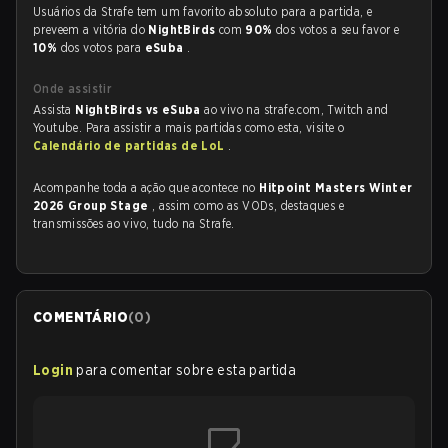
Usuários da Strafe tem um favorito absoluto para a partida, e
preveem a vitória do
NightBirds
com
90%
dos votos a seu favor e
10%
dos votos para
eSuba
.
Onde assistir
Assista
NightBirds vs eSuba
ao vivo na strafe.com, Twitch and
Youtube. Para assistir a mais partidas como esta, visite o
Calendário de partidas de LoL
.
Acompanhe toda a ação que acontece no
Hitpoint Masters Winter
2026 Group Stage
, assim como as VODs, destaques e
transmissões ao vivo, tudo na Strafe.
COMENTÁRIO
(
0
)
Login
para comentar sobre esta partida