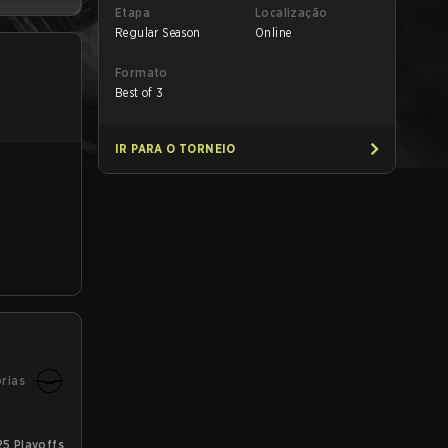
Etapa
Localização
Regular Season
Online
Formato
Best of 3
IR PARA O TORNEIO
órias
25 Playoffs