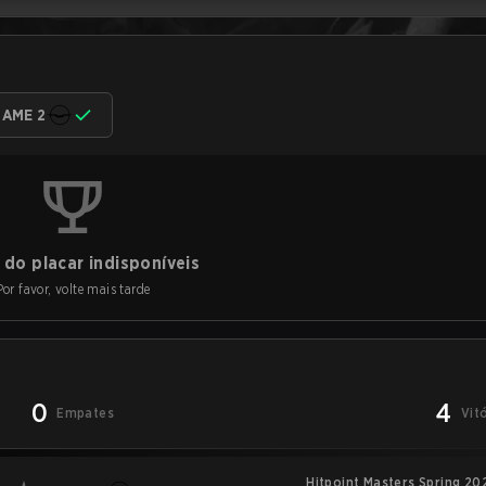
AME 2
do placar indisponíveis
Por favor, volte mais tarde
0
4
Empates
Vit
Hitpoint Masters Spring 20