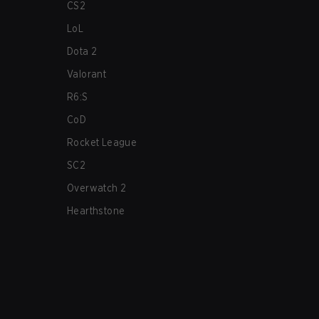
CS2
LoL
Dota 2
Valorant
R6:S
CoD
Rocket League
SC2
Overwatch 2
Hearthstone