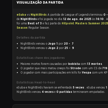
VISUALIZAÇÃO DA PARTIDA
eSuba
vs
NightBirds
A partida de League of Legends terminou
0 -
de
NightBirds
e foi jogada no dia
12 de ago. de 2025
às
16:10
. 
foi uma
Best of 3
e faz parte do
Hitpoint Masters Summer 2025
Season
Regular Season.
Detalhes da partida
NightBirds venceu o
Jogo 1
por
20 - 7
NightBirds venceu o
Jogo 2
por
25 - 9
Estatísticas chave dos jogadores
Maiores mortes foram causadas por
bobista
com
13 mortes
.
O jogador que mais matou creeps foi
Strode
com um CS de
719
O jogador com mais participações em kills foi
Vespa
com um K
Estatísticas Head-to-head
eSuba e NightBirds haviam se enfrentado
5 vezes
. eSuba venceu
1
NightBirds venceu
4 vezes
e
0 partidas
terminaram empatadas.