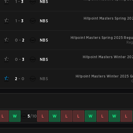
1
-
3
NBS
Hitpoint Masters Spring 20
1
-
3
NBS
Hitpoint Masters Spring 2025 Reg
0
-
2
NBS
Reg
Hitpoint Masters Winter 20
0
-
3
NBS
Hitpoint Masters Winter 2025 
2
-
0
NBS
L
W
5
/10
L
W
L
L
W
L
W
L