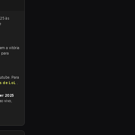
e
s para
outube. Para
as de LoL
.
er 2025