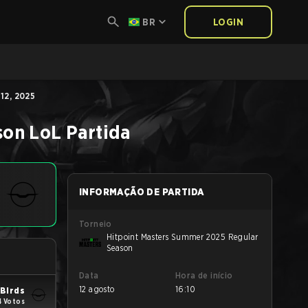
BR
LOGIN
12, 2025
son
LoL
Partida
INFORMAÇÃO DE PARTIDA
Torneio
Hitpoint Masters Summer 2025 Regular
Season
Data
Hora de início
12 agosto
16:10
Birds
4 Votos