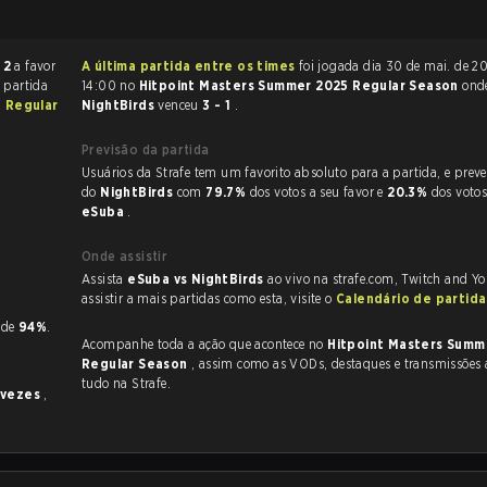
 2
a favor
A última partida entre os times
foi jogada dia 30 de mai. de 2025 às
A partida
14:00 no
Hitpoint Masters Summer 2025 Regular Season
ond
 Regular
NightBirds
venceu
3 - 1
.
Previsão da partida
Usuários da Strafe tem um favorito absoluto para a partida, e preveem a vitória
do
NightBirds
com
79.7%
dos votos a seu favor e
20.3%
dos voto
eSuba
.
Onde assistir
Assista
eSuba vs NightBirds
ao vivo na strafe.com, Twitch and Y
assistir a mais partidas como esta, visite o
Calendário de partid
.
P de
94%
.
Acompanhe toda a ação que acontece no
Hitpoint Masters Summ
Regular Season
, assim como as VODs, destaques e transmissões ao vivo,
tudo na Strafe.
 vezes
,