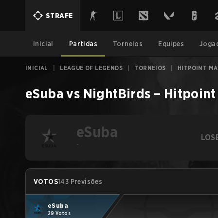
STRAFE
Inicial
Partidas
Torneios
Equipes
Joga
INICIAL
|
LEAGUE OF LEGENDS
|
TORNEIOS
|
HITPOINT M
eSuba
vs
NightBirds
–
Hitpoint
eSuba
LOS
-
VOTOS
143 Previsões
eSuba
29 Votos