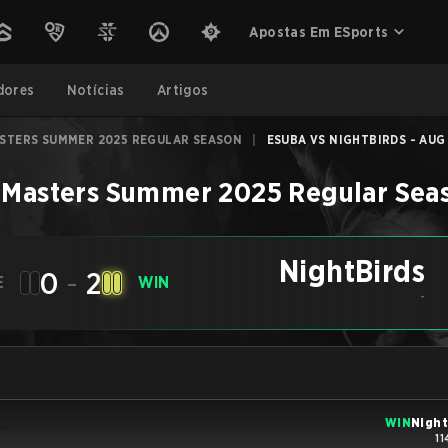
Apostas Em ESports
dores
Notícias
Artigos
ASTERS SUMMER 2025 REGULAR SEASON
|
ESUBA VS NIGHTBIRDS - AUG 
 Masters Summer 2025 Regular Sea
NightBirds
0
-
2
E
WIN
-
WIN
Night
11