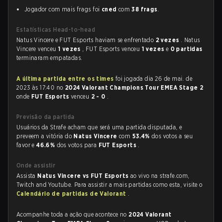
Jogador com mais frags foi
cned
com
38 frags
.
Estatísticas Head-to-head
Natus Vincere e FUT Esports haviam se enfrentado
2 vezes
. Natus
Vincere venceu
1 vezes
, FUT Esports venceu
1 vezes
e
0 partidas
terminaram empatadas.
A última partida entre os times
foi jogada dia 26 de mai. de
2023 às 17:40 no
2024 Valorant Champions Tour EMEA Stage 2
onde
FUT Esports
venceu
2 - 0
.
Previsão da partida
Usuários da Strafe acham que será uma partida disputada, e
preveem a vitória do
Natus Vincere
com
53.4%
dos votos a seu
favor e
46.6%
dos votos para
FUT Esports
.
Onde assistir
Assista
Natus Vincere vs FUT Esports
ao vivo na strafe.com,
Twitch and Youtube. Para assistir a mais partidas como esta, visite o
Calendário de partidas de Valorant
.
Acompanhe toda a ação que acontece no
2024 Valorant