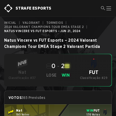
STRAFE ESPORTS
INICIAL
|
VALORANT
|
TORNEIOS
|
2024 VALORANT CHAMPIONS TOUR EMEA STAGE 2
|
NATUS VINCERE VS FUT ESPORTS - JUN 21, 2024
Natus Vincere
vs
FUT Esports
–
2024 Valorant
Champions Tour EMEA Stage 2
Valorant
Partida
0
-
2
FUT
Nat
LOSE
WIN
Classificação #37
Classificação #29
VOTOS
365 Previsões
Nat
WIN
FUT
195 Votos
170 Votos