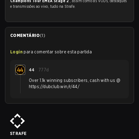
Champions Tour EMEA Stage 2
, assim como as VODs, destaques
e transmissões ao vivo, tudo na Strafe.
COMENTÁRIO
(
1
)
Login
para comentar sobre esta partida
44
777d
Over 1.1k winning subscribers, cash with us @
https://dubclub.win/r/44/
STRAFE