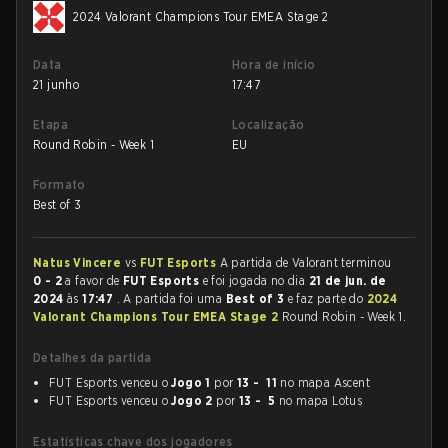
2024 Valorant Champions Tour EMEA Stage 2
Data
Hora de início
21 junho
17:47
Etapa
Localização
Round Robin - Week 1
EU
Formato
Best of 3
Natus Vincere
vs
FUT Esports
A partida de Valorant terminou
0 - 2
a favor de
FUT Esports
e foi jogada no dia
21 de jun. de
2024
às
17:47
. A partida foi uma
Best of 3
e faz parte do
2024
Valorant Champions Tour EMEA Stage 2
Round Robin - Week 1.
Detalhes da partida
FUT Esports venceu o
Jogo 1
por
13 - 11
no mapa Ascent
FUT Esports venceu o
Jogo 2
por
13 - 5
no mapa Lotus
Estatísticas chave dos jogadores