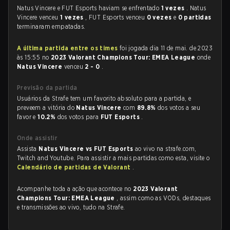
Natus Vincere e FUT Esports haviam se enfrentado
1 vezes
. Natus
Vincere venceu
1 vezes
, FUT Esports venceu
0 vezes
e
0 partidas
terminaram empatadas.
A última partida entre os times
foi jogada dia 11 de mai. de 2023
às 15:55 no
2023 Valorant Champions Tour: EMEA League
onde
Natus Vincere
venceu
2 - 0
.
Previsão da partida
Usuários da Strafe tem um favorito absoluto para a partida, e
preveem a vitória do
Natus Vincere
com
89.8%
dos votos a seu
favor e
10.2%
dos votos para
FUT Esports
.
Onde assistir
Assista
Natus Vincere vs FUT Esports
ao vivo na strafe.com,
Twitch and Youtube. Para assistir a mais partidas como esta, visite o
Calendário de partidas de Valorant
.
Acompanhe toda a ação que acontece no
2023 Valorant
Champions Tour: EMEA League
, assim como as VODs, destaques
e transmissões ao vivo, tudo na Strafe.