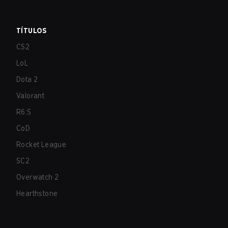
TÍTULOS
CS2
LoL
Dota 2
Valorant
R6:S
CoD
Rocket League
SC2
Overwatch 2
Hearthstone