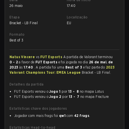
26 maio
17:40
Etapa
Localização
Bracket - LB Final
EU
Formato
Best of 3
Natus Vincere
vs
FUT Esports
A partida de Valorant terminou
0 - 2
a favor de
FUT Esports
e foi jogada no dia
26 de mai. de
2023
às
17:40
. A partida foi uma
Best of 3
e faz parte do
2023
Valorant Champions Tour: EMEA League
Bracket - LB Final.
Detalhes da partida
FUT Esports venceu o
Jogo 1
por
13 - 8
no mapa Lotus
FUT Esports venceu o
Jogo 2
por
13 - 7
no mapa Fracture
Estatísticas chave dos jogadores
Jogador com mais frags foi
qw1
com
42 frags
.
Estatísticas Head-to-head