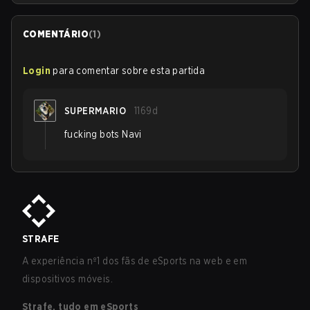
COMENTÁRIO
(
1
)
Login
para comentar sobre esta partida
SUPERMARIO
1169d
fucking bots Navi
STRAFE
A experiência nº1 dos fãs de eSports na web e em
dispositivos móveis.
Strafe, tudo em eSports