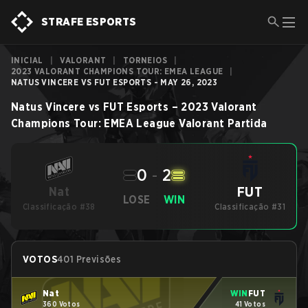
STRAFE ESPORTS
INICIAL
|
VALORANT
|
TORNEIOS
|
2023 VALORANT CHAMPIONS TOUR: EMEA LEAGUE
|
NATUS VINCERE VS FUT ESPORTS - MAY 26, 2023
Natus Vincere
vs
FUT Esports
–
2023 Valorant
Champions Tour: EMEA League
Valorant
Partida
0
-
2
FUT
Nat
LOSE
WIN
Classificação #38
Classificação #31
VOTOS
401 Previsões
Nat
WIN
FUT
360 Votos
41 Votos