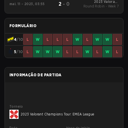
2023 Valorant
2
-
0
mai. 11 - 2023, 03:55
Round Robin - Week 7
Champions Tour:
EMEA League
FORMULÁRIO
4
/10
L
W
L
L
L
W
L
W
W
L
5
/10
L
W
W
W
L
L
W
L
W
L
INFORMAÇÃO DE PARTIDA
Torneio
2023 Valorant Champions Tour: EMEA League
Data
Hora de início