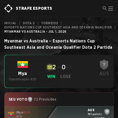
STRAFE ESPORTS
INICIAL
|
DOTA 2
|
TORNEIOS
|
ESPORTS NATIONS CUP SOUTHEAST ASIA AND OCEANIA QUALIFIER
|
MYANMAR VS AUSTRALIA - JUL 1, 2026
Myanmar
vs
Australia
–
Esports Nations Cup
Southeast Asia and Oceania Qualifier
Dota 2
Partida
2
-
0
AUS
Mya
WIN
LOSE
Classificação #25
-
SEU VOTO
72 Previsões
AUS
Mya
WIN
181 points
42%