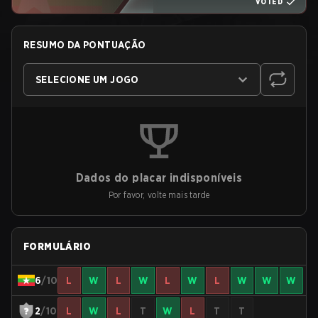
VOTED
RESUMO DA PONTUAÇÃO
SELECIONE UM JOGO
Dados do placar indisponíveis
Por favor, volte mais tarde
FORMULÁRIO
6
/10
L
W
L
W
L
W
L
W
W
W
2
/10
L
W
L
T
W
L
T
T