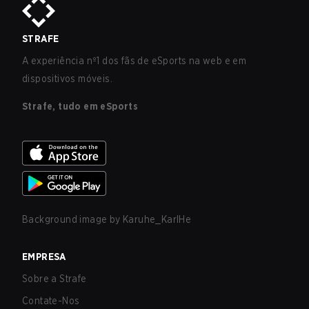
STRAFE
A experiência nº1 dos fãs de eSports na web e em
dispositivos móveis.
Strafe, tudo em eSports
Background image by
Karuhe_KarlHe
EMPRESA
Sobre a Strafe
Contate-Nos