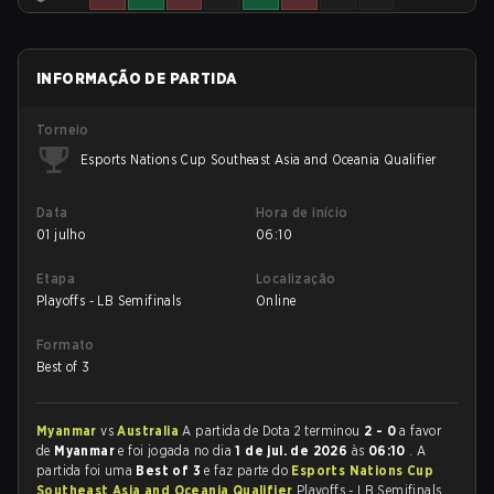
INFORMAÇÃO DE PARTIDA
Torneio
Esports Nations Cup Southeast Asia and Oceania Qualifier
Data
Hora de início
01 julho
06:10
Etapa
Localização
Playoffs - LB Semifinals
Online
Formato
Best of 3
Myanmar
vs
Australia
A partida de Dota 2 terminou
2 - 0
a favor
de
Myanmar
e foi jogada no dia
1 de jul. de 2026
às
06:10
. A
partida foi uma
Best of 3
e faz parte do
Esports Nations Cup
Southeast Asia and Oceania Qualifier
Playoffs - LB Semifinals.