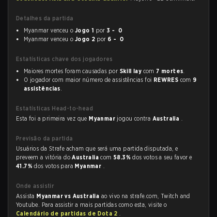
Detalhes da partida
Myanmar venceu o
Jogo 1
por
3 - 0
Myanmar venceu o
Jogo 2
por
6 - 0
Estatísticas chave dos jogadores
Maiores mortes foram causadas por
Skill lay
com
7 mortes
.
O jogador com maior número de assistências foi
REWRES
com
9
assistências
.
Estatísticas Head-to-head
Esta foi a primeira vez que
Myanmar
jogou contra
Australia
.
Previsão da partida
Usuários da Strafe acham que será uma partida disputada, e
preveem a vitória do
Australia
com
58.3%
dos votos a seu favor e
41.7%
dos votos para
Myanmar
.
Onde assistir
Assista
Myanmar vs Australia
ao vivo na strafe.com, Twitch and
Youtube. Para assistir a mais partidas como esta, visite o
Calendário de partidas de Dota 2
.