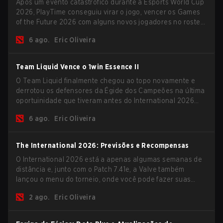
Após um evento catastrófico durante a Esports World Cup
2026, PlayTime conseguiu virar o jogo, vencer os Games
of the Future 2026 com alguns novos jogadores no roster
e levar uma grande premiação para casa antes do início
6 ago.
Eric Oliveira
da nova temporada.
Team Liquid Vence o 1win Essence II
O Team Liquid finalmente chegou ao topo novamente e
derrotou os defensores da Égide dos Campeões na última
oportuinidade que tiveram antes do International 2026
começar e as equipes avançarem com tudo pra conquistar
6 ago.
Eric Oliveira
uma chance de glória eterna.
The International 2026: Previsões e Recompensas
O International 2026 está a apenas algumas semanas de
distância e, junto com o Patch 7.41e, a Valve também
lançou o menu do torneio, onde você pode fazer suas
previsões para a Fase de Grupos e conferir as
2 ago.
Eric Oliveira
recompensas deste ano.