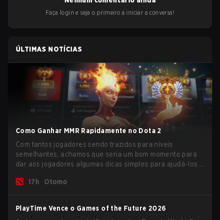
Nenhum comentário ainda
Faça login e seja o primeiro a iniciar a conversa!
ÚLTIMAS NOTÍCIAS
Como Ganhar MMR Rapidamente no Dota 2
Com tantos jogadores sendo trazidos para níveis
semelhantes, achamos que seria um bom momento para
dar aos jogadores algumas dicas simples para ajudá-los a
subir na escada do MMR neste momento turbulento.
17h
Otomo
PlayTime Vence o Games of the Future 2026