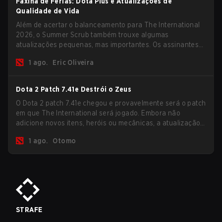
Faxina de Férias: Dota Plus e Atualizações de
Qualidade de Vida
Além de acertar o balanceamento para The International
2026, o Summer Scrub também trouxe algumas
atualizações pequenas, mas importantes. Os assinantes
do Dota Plus receberam uma nova tela de breakdown pós-
1 ago.
Eric Oliveira
jogo e agora todos os jogadores podem vincular teclas de
atalho para unidades não-herói separadamente.
Dota 2 Patch 7.41e Destrói o Zeus
O Dota 2 patch 7.41e chegou e provavelmente será o patch
em que The International será jogado. Embora não
adicione novos itens, heróis ou mecânicas, a atualização
mais recente ajuda bastante a resolver alguns dos
1 ago.
Otomo
maiores problemas do jogo.
STRAFE