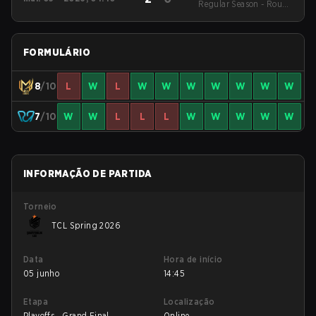
Regular Season - Round
1
FORMULÁRIO
8
/10
L
W
L
W
W
W
W
W
W
W
7
/10
W
W
L
L
L
W
W
W
W
W
INFORMAÇÃO DE PARTIDA
Torneio
TCL Spring 2026
Data
Hora de início
05 junho
14:45
Etapa
Localização
Playoffs - Grand Final
Online