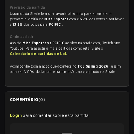
Previsão da partida
Usuários da Strafe tem um favorito absoluto para a partida, e
preveem a vitória do
Misa Esports
com
86.7%
dos votos a seu favor
e
13.3%
dos votos para
PCIFIC
.
Onde assistir
Assista
Misa Esports vs PCIFIC
ao vivo na strafe.com, Twitch and
Youtube. Para assistir a mais partidas como esta, visite o
Calendário de partidas de LoL
.
Acompanhe toda a ação que acontece no
TCL Spring 2026
, assim
como as VODs, destaques e transmissões ao vivo, tudo na Strafe.
COMENTÁRIO
(
0
)
Login
para comentar sobre esta partida