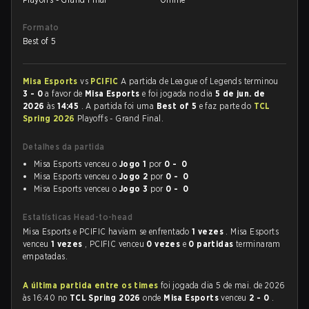
Formato
Best of 5
Misa Esports
vs
PCIFIC
A partida de League of Legends terminou
3 - 0
a favor de
Misa Esports
e foi jogada no dia
5 de jun. de
2026
às
14:45
. A partida foi uma
Best of 5
e faz parte do
TCL
Spring 2026
Playoffs - Grand Final.
Detalhes da partida
Misa Esports venceu o
Jogo 1
por
0 - 0
Misa Esports venceu o
Jogo 2
por
0 - 0
Misa Esports venceu o
Jogo 3
por
0 - 0
Estatísticas Head-to-head
Misa Esports e PCIFIC haviam se enfrentado
1 vezes
. Misa Esports
venceu
1 vezes
, PCIFIC venceu
0 vezes
e
0 partidas
terminaram
empatadas.
A última partida entre os times
foi jogada dia 5 de mai. de 2026
às 16:40 no
TCL Spring 2026
onde
Misa Esports
venceu
2 - 0
.