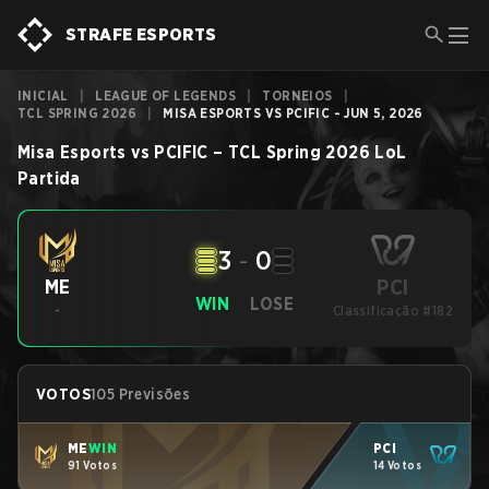
STRAFE ESPORTS
INICIAL
|
LEAGUE OF LEGENDS
|
TORNEIOS
|
TCL SPRING 2026
|
MISA ESPORTS VS PCIFIC - JUN 5, 2026
Misa Esports
vs
PCIFIC
–
TCL Spring 2026
LoL
Partida
3
-
0
PCI
ME
WIN
LOSE
-
Classificação #182
VOTOS
105 Previsões
ME
WIN
PCI
91 Votos
14 Votos