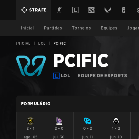
STRAFE
Inicial
Partidas
Torneios
Equipes
Joga
INICIAL
|
LOL
|
PCIFIC
PCIFIC
LOL
EQUIPE DE ESPORTS
FORMULÁRIO
2
-
1
2
-
0
0
-
2
1
-
2
ago. 05
jul. 30
jun. 11
jun. 10