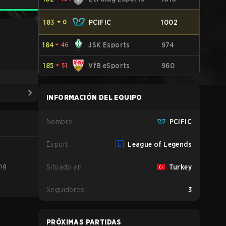
183
⏷
0
PCIFIC
1002
184
⏷
46
JSK Esports
974
185
⏷
51
VfB eSports
960
INFORMACIÓN DEL EQUIPO
Nombre
PCIFIC
Esport
League of Legends
ng
Situado en
Turkey
Seguidores
3
PRÓXIMAS PARTIDAS