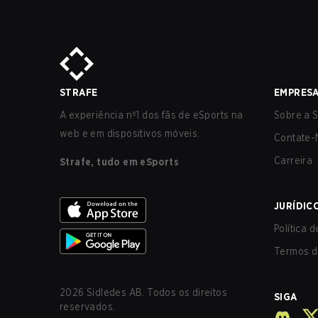
STRAFE
EMPRES
A experiência nº1 dos fãs de eSports na
Sobre a S
web e em dispositivos móveis.
Contate-
Carreira
Strafe, tudo em eSports
JURÍDIC
Política 
Termos d
2026
Sidledes AB. Todos os direitos
SIGA
reservados.