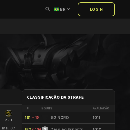
BR
LOGIN
CLASSIFICAÇÃO DA STRAFE
#
EQUIPE
AVALIAÇÃO
181
⏷
15
G2 NORD
1011
2
-
1
mai. 07
182
⏷
104
Zerolag Esports
1010