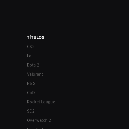
TÍTULOS
CS2
LoL
Dota 2
Valorant
R6:S
CoD
Rocket League
SC2
Overwatch 2