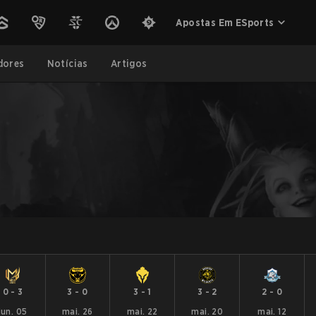
Apostas Em ESports
dores
Notícias
Artigos
0
-
3
3
-
0
3
-
1
3
-
2
2
-
0
jun. 05
mai. 26
mai. 22
mai. 20
mai. 12