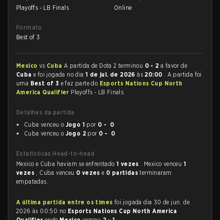
Playoffs - LB Finals
Online
Formato
Best of 3
Mexico
vs
Cuba
A partida de Dota 2 terminou
0 - 2
a favor de
Cuba
e foi jogada no dia
1 de jul. de 2026
às
20:00
. A partida foi
uma
Best of 3
e faz parte do
Esports Nations Cup North
America Qualifier
Playoffs - LB Finals.
Detalhes da partida
Cuba venceu o
Jogo 1
por
0 - 0
Cuba venceu o
Jogo 2
por
0 - 0
Estatísticas Head-to-head
Mexico e Cuba haviam se enfrentado
1 vezes
. Mexico venceu
1
vezes
, Cuba venceu
0 vezes
e
0 partidas
terminaram
empatadas.
A última partida entre os times
foi jogada dia 30 de jun. de
2026 às 00:50 no
Esports Nations Cup North America
Qualifier
onde
Mexico
venceu
2 - 1
.