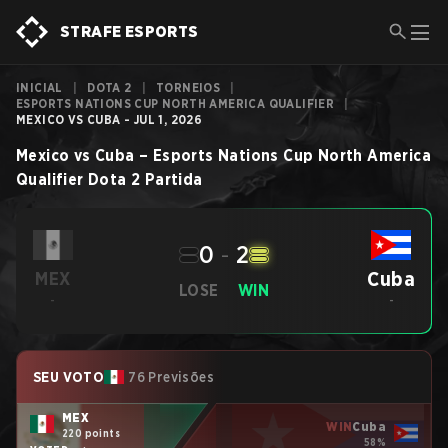
STRAFE ESPORTS
INICIAL
|
DOTA 2
|
TORNEIOS
|
ESPORTS NATIONS CUP NORTH AMERICA QUALIFIER
|
MEXICO VS CUBA - JUL 1, 2026
Mexico
vs
Cuba
–
Esports Nations Cup North America
Qualifier
Dota 2
Partida
0
-
2
Cuba
MEX
LOSE
WIN
-
-
SEU VOTO
76 Previsões
MEX
WIN
Cuba
220 points
58%