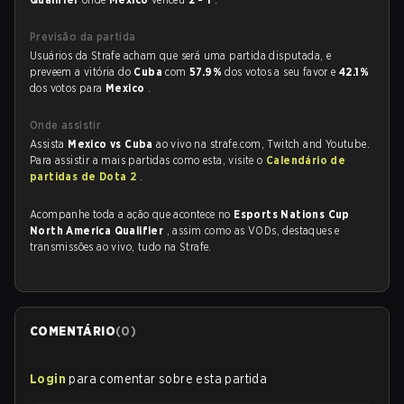
Previsão da partida
Usuários da Strafe acham que será uma partida disputada, e
preveem a vitória do
Cuba
com
57.9%
dos votos a seu favor e
42.1%
dos votos para
Mexico
.
Onde assistir
Assista
Mexico vs Cuba
ao vivo na strafe.com, Twitch and Youtube.
Para assistir a mais partidas como esta, visite o
Calendário de
partidas de Dota 2
.
Acompanhe toda a ação que acontece no
Esports Nations Cup
North America Qualifier
, assim como as VODs, destaques e
transmissões ao vivo, tudo na Strafe.
COMENTÁRIO
(
0
)
Login
para comentar sobre esta partida