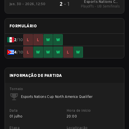
Esports Nations Cup
2
-
1
jun. 30 - 2026, 12:50
Playoffs - UB Semifinals
North America
Qualifier
FORMULÁRIO
2
/10
L
L
W
W
4
/10
L
W
W
W
L
W
INFORMAÇÃO DE PARTIDA
Torneio
Esports Nations Cup North America Qualifier
Data
Hora de início
01 julho
20:00
Etapa
Localização