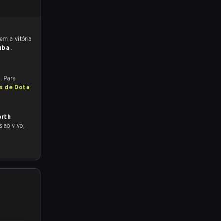
uba
.
. Para
as de Dota
orth