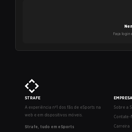
Nen
Faça login e
STRAFE
EMPRES
A experiência nº1 dos fãs de eSports na
Sobre a S
web e em dispositivos móveis.
Contate-
Carreira
Strafe, tudo em eSports