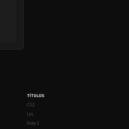
TÍTULOS
CS2
LoL
Dota 2