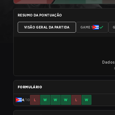
RESUMO DA PONTUAÇÃO
VISÃO GERAL DA PARTIDA
GAME 1
G
Dados 
FORMULÁRIO
4
/10
L
W
W
W
L
W