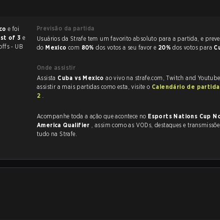
Previsão da partida
ico
e foi
st of 3
e
Usuários da Strafe tem um favorito absoluto para a partida, e preveem a vitória
offs - UB
do
Mexico
com
80%
dos votos a seu favor e
20%
dos votos para
C
Onde assistir
Assista
Cuba vs Mexico
ao vivo na strafe.com, Twitch and Youtube
assistir a mais partidas como esta, visite o
Calendário de partid
2
.
Acompanhe toda a ação que acontece no
Esports Nations Cup N
America Qualifier
, assim como as VODs, destaques e transmissões ao vivo,
tudo na Strafe.