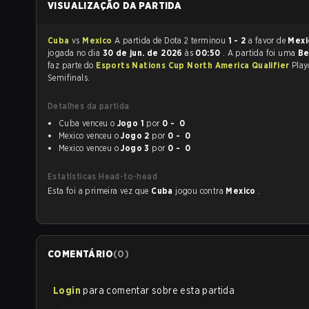
VISUALIZAÇÃO DA PARTIDA
Cuba
vs
Mexico
A partida de Dota 2 terminou
1 - 2
a favor de
Mex
jogada no dia
30 de jun. de 2026
às
00:50
. A partida foi uma
Be
faz parte do
Esports Nations Cup North America Qualifier
Play
Semifinals.
Detalhes da partida
Cuba venceu o
Jogo 1
por
0 - 0
Mexico venceu o
Jogo 2
por
0 - 0
Mexico venceu o
Jogo 3
por
0 - 0
Estatísticas Head-to-head
Esta foi a primeira vez que
Cuba
jogou contra
Mexico
.
COMENTÁRIO
(
0
)
Login
para comentar sobre esta partida