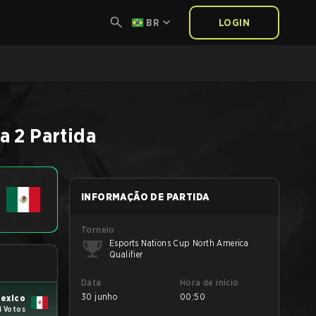
BR
LOGIN
a 2
Partida
INFORMAÇÃO DE PARTIDA
Torneio
Esports Nations Cup North America
Qualifier
Data
Hora de início
30 junho
00:50
exico
4 Votos