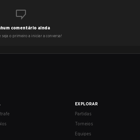
hum comentário ainda
 seja o primeiro a iniciar a conversa!
A
EXPLORAR
trafe
Partidas
Nos
Torneios
Equipes