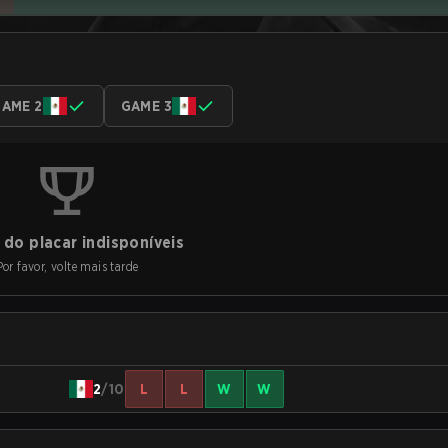
AME 2
GAME 3
do placar indisponíveis
Por favor, volte mais tarde
2
/10
L
L
W
W