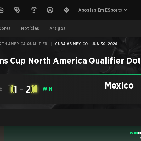
Apostas Em ESports
dores
Notícias
Artigos
RTH AMERICA QUALIFIER
|
CUBA VS MEXICO - JUN 30, 2026
ns Cup North America Qualifier
Dot
Mexico
1
-
2
E
WIN
-
WIN
M