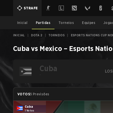
STRAFE
Inicial
Partidas
Torneios
Equipes
Joga
INICIAL
|
DOTA 2
|
TORNEIOS
|
ESPORTS NATIONS CUP NO
Cuba
vs
Mexico
–
Esports Natio
Cuba
LOS
-
VOTOS
5 Previsões
Cuba
1 Votos