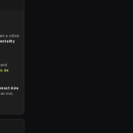
y
.
entality
h and
io de
heast Asia