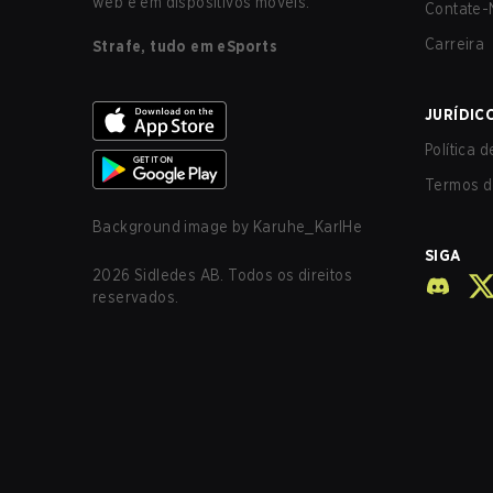
web e em dispositivos móveis.
Contate-
Carreira
Strafe, tudo em eSports
JURÍDIC
Política 
Termos d
Background image by
Karuhe_KarlHe
SIGA
2026
Sidledes AB. Todos os direitos
reservados.