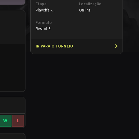
Etapa
Localização
Playoffs -
Online
Quarterfinals
Formato
Best of 3
IR PARA O TORNEIO
W
L