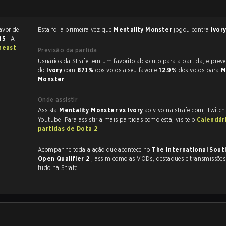
avor de
Esta foi a primeira vez que
Mentality Monster
jogou contra
Ivor
15
. A
heast
Previsão da partida
Usuários da Strafe tem um favorito absoluto para a partida, e preveem a vitória
do
Ivory
com
87.1%
dos votos a seu favor e
12.9%
dos votos para
M
Monster
.
Onde assistir
Assista
Mentality Monster vs Ivory
ao vivo na strafe.com, Twitc
Youtube. Para assistir a mais partidas como esta, visite o
Calendár
partidas de Dota 2
.
Acompanhe toda a ação que acontece no
The International Sout
Open Qualifier 2
, assim como as VODs, destaques e transmissões ao vivo,
tudo na Strafe.