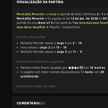
VISUALIZAÇÃO DA PARTIDA
Mentality Monster
vs
Ivory
A partida de Dota 2 terminou
2 - 1
a f
Mentality Monster
e foi jogada no dia
12 de jun. de 2026
às
09:
partida foi uma
Best of 3
e faz parte do
The International Sout
Asia Open Qualifier 2
Playoffs - Quarterfinals.
Detalhes da partida
Mentality Monster venceu o
Jogo 1
por
2 - 10
Ivory venceu o
Jogo 2
por
15 - 16
Mentality Monster venceu o
Jogo 3
por
11 - 11
Estatísticas chave dos jogadores
Maiores mortes foram causadas por
���p'
com
16 mortes
.
O jogador com maior número de assistências foi
barlo
com
29
assistências
.
Estatísticas Head-to-head
COMENTÁRIO
(
0
)