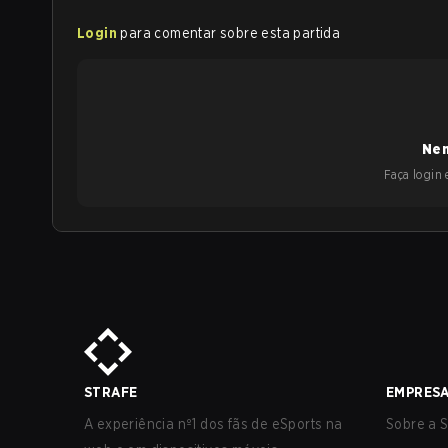
Login
para comentar sobre esta partida
Nen
Faça login e
STRAFE
EMPRES
A experiência nº1 dos fãs de eSports na
Sobre a S