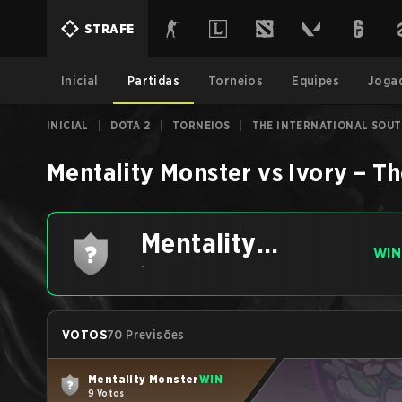
STRAFE
Inicial
Partidas
Torneios
Equipes
Joga
INICIAL
|
DOTA 2
|
TORNEIOS
|
THE INTERNATIONAL SOUTH
Mentality Monster
vs
Ivory
–
Th
Mentality
WIN
Monster
-
VOTOS
70 Previsões
Mentality Monster
WIN
9 Votos