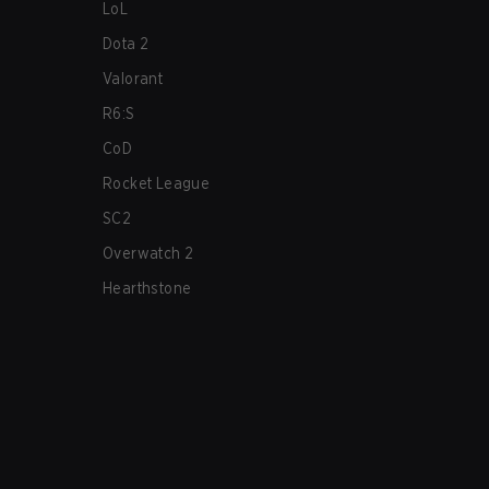
LoL
Dota 2
Valorant
R6:S
CoD
Rocket League
SC2
Overwatch 2
Hearthstone