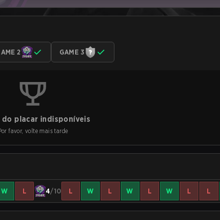
AME 2
GAME 3
do placar indisponíveis
Por favor, volte mais tarde
W
L
4
/10
L
W
L
W
L
W
L
L