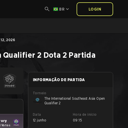
BR
LOGIN
12, 2026
 Qualifier 2
Dota 2
Partida
INFORMAÇÃO DE PARTIDA
Torneio
The International Southeast Asia Open
Qualifier 2
Data
Hora de início
12 junho
09:15
vory
1 Votos