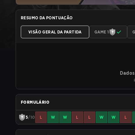
RESUMO DA PONTUAÇÃO
VISÃO GERAL DA PARTIDA
GAME 1
G
Dados 
FORMULÁRIO
5
/10
L
W
W
L
L
W
W
L