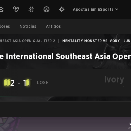
Apostas Em ESports
dores
Notícias
Artigos
EAST ASIA OPEN QUALIFIER 2
|
MENTALITY MONSTER VS IVORY - JUN 
e International Southeast Asia Open
Ivory
2
-
1
LOSE
-
I
6