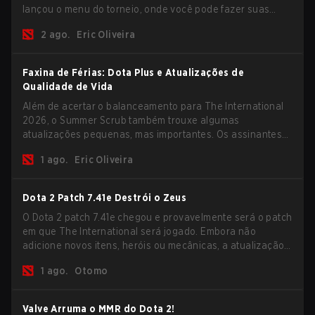
lançou o menu do torneio, onde você pode fazer suas
previsões para a Fase de Grupos e conferir as
2 ago.
Eric Oliveira
recompensas deste ano.
Faxina de Férias: Dota Plus e Atualizações de
Qualidade de Vida
Além de acertar o balanceamento para The International
2026, o Summer Scrub também trouxe algumas
atualizações pequenas, mas importantes. Os assinantes
do Dota Plus receberam uma nova tela de breakdown pós-
1 ago.
Eric Oliveira
jogo e agora todos os jogadores podem vincular teclas de
atalho para unidades não-herói separadamente.
Dota 2 Patch 7.41e Destrói o Zeus
O Dota 2 patch 7.41e chegou e provavelmente será o patch
em que The International será jogado. Embora não
adicione novos itens, heróis ou mecânicas, a atualização
mais recente ajuda bastante a resolver alguns dos
1 ago.
Otomo
maiores problemas do jogo.
Valve Arruma o MMR do Dota 2!