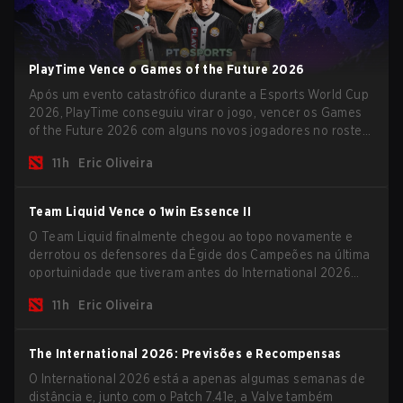
PlayTime Vence o Games of the Future 2026
Após um evento catastrófico durante a Esports World Cup
2026, PlayTime conseguiu virar o jogo, vencer os Games
of the Future 2026 com alguns novos jogadores no roster
e levar uma grande premiação para casa antes do início
11h
Eric Oliveira
da nova temporada.
Team Liquid Vence o 1win Essence II
O Team Liquid finalmente chegou ao topo novamente e
derrotou os defensores da Égide dos Campeões na última
oportuinidade que tiveram antes do International 2026
começar e as equipes avançarem com tudo pra conquistar
11h
Eric Oliveira
uma chance de glória eterna.
The International 2026: Previsões e Recompensas
O International 2026 está a apenas algumas semanas de
distância e, junto com o Patch 7.41e, a Valve também