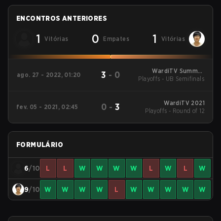
ENCONTROS ANTERIORES
1
0
1
Vitórias
Empates
Vitórias
WardiTV Summer
3
-
0
ago. 27 - 2022, 01:20
Playoffs - UB Semifinals
Championship 2022
WardiTV 2021
0
-
3
fev. 05 - 2021, 02:45
Playoffs - Round of 12
FORMULÁRIO
6
/10
L
L
W
W
W
W
L
W
L
W
9
/10
W
W
W
W
L
W
W
W
W
W