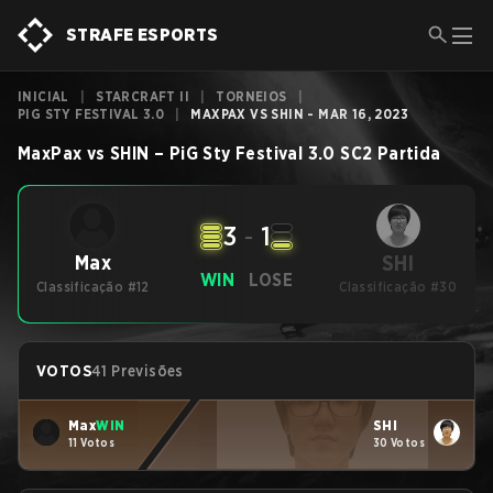
STRAFE ESPORTS
INICIAL
|
STARCRAFT II
|
TORNEIOS
|
PIG STY FESTIVAL 3.0
|
MAXPAX VS SHIN - MAR 16, 2023
MaxPax
vs
SHIN
–
PiG Sty Festival 3.0
SC2
Partida
3
-
1
SHI
Max
WIN
LOSE
Classificação #12
Classificação #30
VOTOS
41 Previsões
Max
WIN
SHI
11 Votos
30 Votos