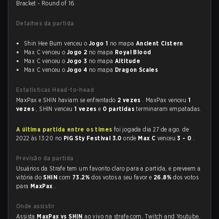
Bracket - Round of 16.
Detalhes da partida
Shin Hee Bum venceu o
Jogo 1
no mapa
Ancient Cistern
Max C venceu o
Jogo 2
no mapa
Royal Blood
Max C venceu o
Jogo 3
no mapa
Altitude
Max C venceu o
Jogo 4
no mapa
Dragon Scales
Estatísticas Head-to-head
MaxPax e SHIN haviam se enfrentado
2 vezes
. MaxPax venceu
1
vezes
, SHIN venceu
1 vezes
e
0 partidas
terminaram empatadas.
A última partida entre os times
foi jogada dia 27 de ago. de
2022 às 13:20 no
PiG Sty Festival 3.0
onde
Max C
venceu
3 - 0
.
Previsão da partida
Usuários da Strafe tem um favorito claro para a partida, e preveem a
vitória do
SHIN
com
73.2%
dos votos a seu favor e
26.8%
dos votos
para
MaxPax
.
Onde assistir
Assista
MaxPax vs SHIN
ao vivo na strafe.com, Twitch and Youtube.