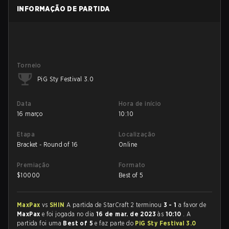
INFORMAÇÃO DE PARTIDA
Torneio
PiG Sty Festival 3.0
Data
Hora de início
16 março
10:10
Etapa
Localização
Bracket - Round of 16
Online
Premiação
Formato
$
10000
Best of 5
MaxPax
vs
SHIN
A partida de StarCraft 2 terminou
3 - 1
a favor de
MaxPax
e foi jogada no dia
16 de mar. de 2023
às
10:10
. A
partida foi uma
Best of 5
e faz parte do
PiG Sty Festival 3.0