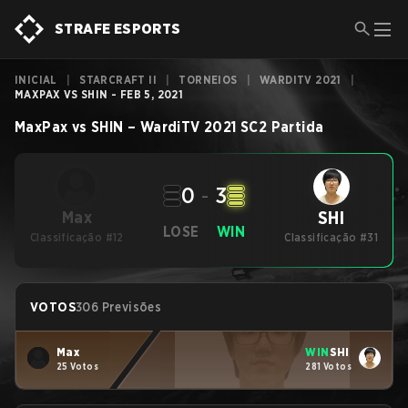
STRAFE ESPORTS
INICIAL
|
STARCRAFT II
|
TORNEIOS
|
WARDITV 2021
|
MAXPAX VS SHIN - FEB 5, 2021
MaxPax
vs
SHIN
–
WardiTV 2021
SC2
Partida
0
-
3
SHI
Max
LOSE
WIN
Classificação #12
Classificação #31
VOTOS
306 Previsões
Max
WIN
SHI
25 Votos
281 Votos