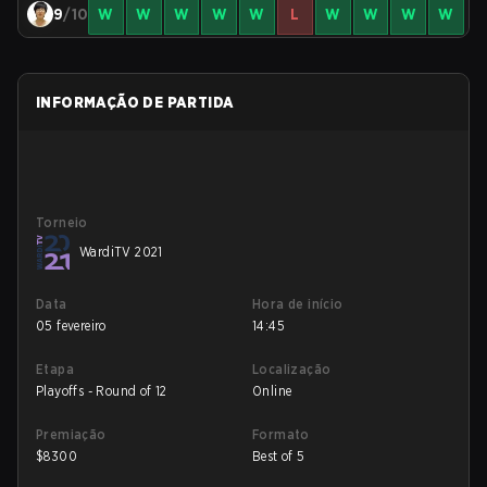
9
/10
W
W
W
W
W
L
W
W
W
W
INFORMAÇÃO DE PARTIDA
Torneio
WardiTV 2021
Data
Hora de início
05 fevereiro
14:45
Etapa
Localização
Playoffs - Round of 12
Online
Premiação
Formato
$
8300
Best of 5