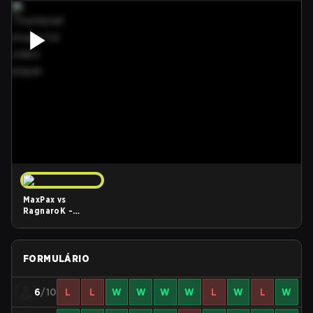
MaxPax vs
RagnaroK -
WardiTV 2021
Playoffs
FORMULÁRIO
6
/10
L
L
W
W
W
W
L
W
L
W