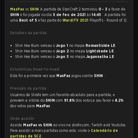
MaxPax
vs
SHIN
A partida de StarCraft 2 terminou
0 - 3
a favor de
SHIN
e foi jogada no dia
5 de fev. de 2021
às
14:45
. A partida foi
uma
Best of 5
e faz parte do
WardiTV 2021
Playoffs - Round of 12.
Detalhes da partida
Shin Hee Bum venceu o
Jogo 1
no mapa
Romanticide LE
Shin Hee Bum venceu o
Jogo 2
no mapa
Lightshade LE
Shin Hee Bum venceu o
Jogo 3
no mapa
Jagannatha LE
Estatísticas Head-to-head
Esta foi a primeira vez que
MaxPax
jogou contra
SHIN
.
Previsão da partida
Usuários da Strafe tem um favorito absoluto para a partida, e
preveem a vitória do
SHIN
com
91.8%
dos votos a seu favor e
8.2%
dos votos para
MaxPax
.
Onde assistir
Assista
MaxPax vs SHIN
ao vivo na strafe.com, Twitch and Youtube.
Para assistir a mais partidas como esta, visite o
Calendário de
partidas de SC2
.