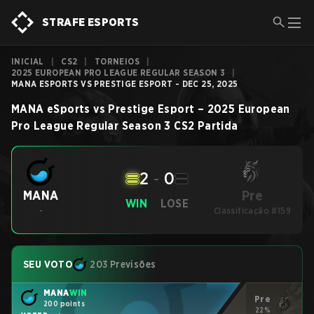
STRAFE ESPORTS
INICIAL
|
CS2
|
TORNEIOS
|
2025 EUROPEAN PRO LEAGUE REGULAR SEASON 3
|
MANA ESPORTS VS PRESTIGE ESPORT - DEC 25, 2025
MANA eSports
vs
Prestige Esport
–
2025 European
Pro League Regular Season 3
CS2
Partida
2
-
0
Pre
MANA
WIN
LOSE
-
Classificação #159
SEU VOTO
203 Previsões
MANA
WIN
Pre
200 points
22%