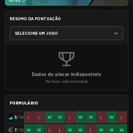
VOTED
RESUMO DA PONTUAÇÃO
SELECIONE UM JOGO
Dados do placar indisponíveis
Por favor, volte mais tarde
FORMULÁRIO
5
/10
L
L
W
W
L
W
W
L
W
L
7
/10
W
W
L
L
W
W
L
W
W
W