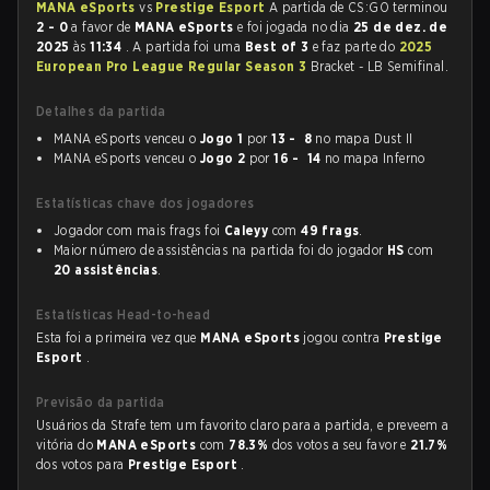
MANA eSports
vs
Prestige Esport
A partida de CS:GO terminou
2 - 0
a favor de
MANA eSports
e foi jogada no dia
25 de dez. de
2025
às
11:34
. A partida foi uma
Best of 3
e faz parte do
2025
European Pro League Regular Season 3
Bracket - LB Semifinal.
Detalhes da partida
MANA eSports venceu o
Jogo 1
por
13 - 8
no mapa Dust II
MANA eSports venceu o
Jogo 2
por
16 - 14
no mapa Inferno
Estatísticas chave dos jogadores
Jogador com mais frags foi
Caleyy
com
49 frags
.
Maior número de assistências na partida foi do jogador
HS
com
20 assistências
.
Estatísticas Head-to-head
Esta foi a primeira vez que
MANA eSports
jogou contra
Prestige
Esport
.
Previsão da partida
Usuários da Strafe tem um favorito claro para a partida, e preveem a
vitória do
MANA eSports
com
78.3%
dos votos a seu favor e
21.7%
dos votos para
Prestige Esport
.