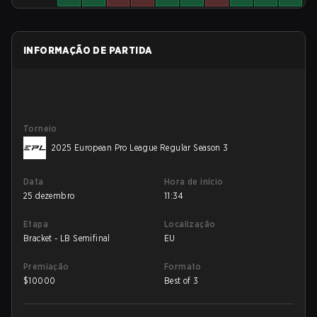
INFORMAÇÃO DE PARTIDA
Torneio
2025 European Pro League Regular Season 3
Data
Hora de início
25 dezembro
11:34
Etapa
Localização
Bracket - LB Semifinal
EU
Premiação
Formato
$
10000
Best of 3