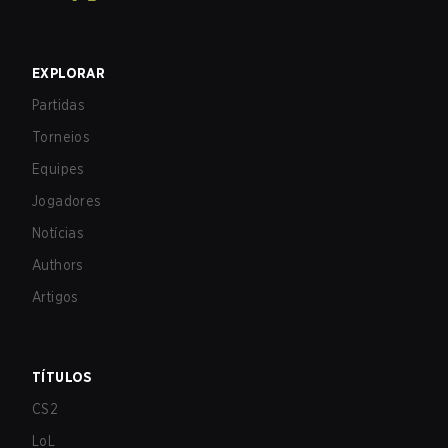
EXPLORAR
Partidas
Torneios
Equipes
Jogadores
Notícias
Authors
Artigos
TÍTULOS
CS2
LoL