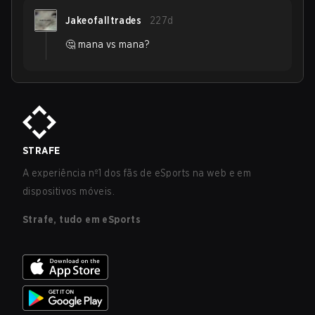
Jakeofalltrades
227d
🤔 mana vs mana?
STRAFE
A experiência nº1 dos fãs de eSports na web e em
dispositivos móveis.
Strafe, tudo em eSports