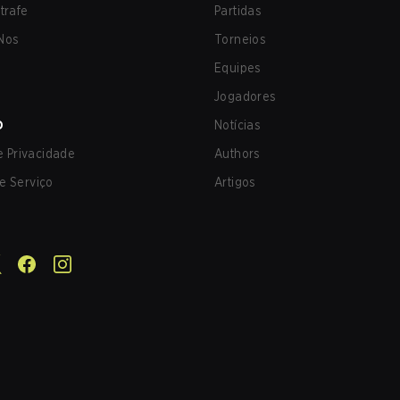
trafe
Partidas
Nos
Torneios
Equipes
Jogadores
O
Notícias
de Privacidade
Authors
e Serviço
Artigos