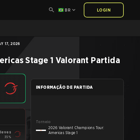
BR
LOGIN
Y 17, 2026
ricas Stage 1
Valorant
Partida
INFORMAÇÃO DE PARTIDA
Torneio
2026 Valorant Champions Tour:
ieves
Americas Stage 1
35%