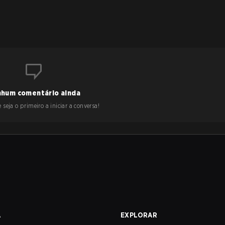
hum comentário ainda
 seja o primeiro a iniciar a conversa!
A
EXPLORAR