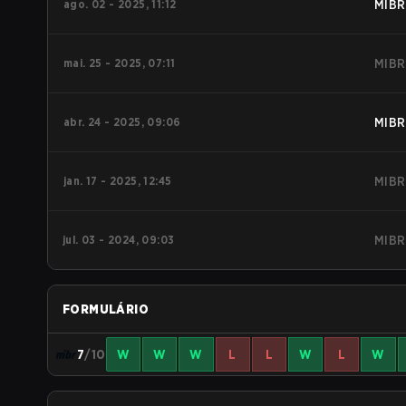
ago. 02 - 2025, 11:12
MIBR
mai. 25 - 2025, 07:11
MIBR
abr. 24 - 2025, 09:06
MIBR
jan. 17 - 2025, 12:45
MIBR
jul. 03 - 2024, 09:03
MIBR
FORMULÁRIO
7
/10
W
W
W
L
L
W
L
W