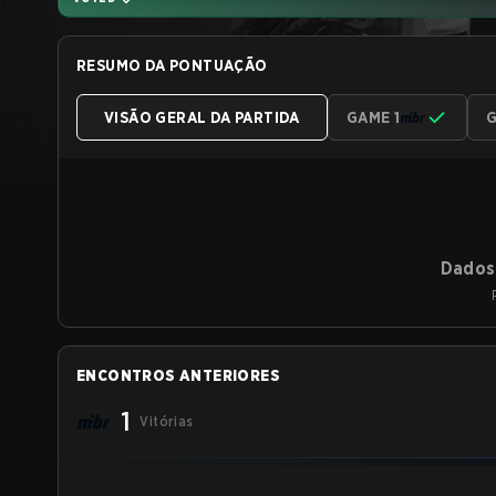
RESUMO DA PONTUAÇÃO
VISÃO GERAL DA PARTIDA
GAME 1
G
Dados 
ENCONTROS ANTERIORES
1
Vitórias