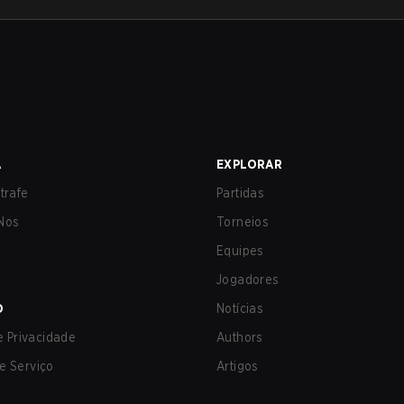
A
EXPLORAR
trafe
Partidas
Nos
Torneios
Equipes
Jogadores
O
Notícias
de Privacidade
Authors
e Serviço
Artigos