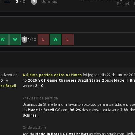
C
2
-
0
Uchihas
Bracket - 
W
W
1
/10
L
W
L
a favor de
A última partida entre os times
foi jogada dia 22 de jun. de 2026 às 20:15
00
. A
no
2026 VCT Game Changers Brazil Stage 2
onde
Made in Br
s Brazil
venceu
2 - 0
.
Previsão da partida
Usuários da Strafe tem um favorito absoluto para a partida, e preveem a vitória
do
Made in Brazil GC
com
96.2%
dos votos a seu favor e
3.8%
do
Uchihas
.
Onde assistir
Assista
Made in Brazil GC vs Uchihas
ao vivo na strafe.com, Twit