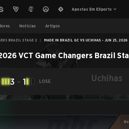
Apostas Em ESports
dores
Notícias
Artigos
ERS BRAZIL STAGE 2
|
MADE IN BRAZIL GC VS UCHIHAS - JUN 25, 2026
2026 VCT Game Changers Brazil Sta
Uchihas
3
-
1
LOSE
-
Uc