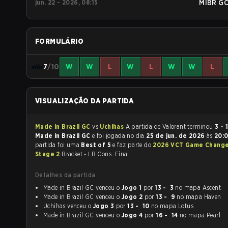
jun. 22 - 2026, 08:15
MIBR G
FORMULÁRIO
7
/10
W
W
L
W
L
W
W
L
VISUALIZAÇÃO DA PARTIDA
Made in Brazil GC
vs
Uchihas
A partida de Valorant terminou
3 - 1
Made in Brazil GC
e foi jogada no dia
25 de jun. de 2026
às
20:
partida foi uma
Best of 5
e faz parte do
2026 VCT Game Changer
Stage 2
Bracket - LB Cons. Final.
Detalhes da partida
Made in Brazil GC venceu o
Jogo 1
por
13 - 3
no mapa Ascent
Made in Brazil GC venceu o
Jogo 2
por
13 - 9
no mapa Haven
Uchihas venceu o
Jogo 3
por
13 - 10
no mapa Lotus
Made in Brazil GC venceu o
Jogo 4
por
16 - 14
no mapa Pearl