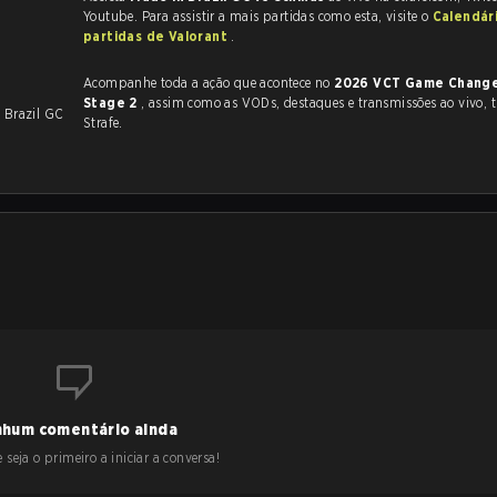
Youtube. Para assistir a mais partidas como esta, visite o
Calendár
partidas de Valorant
.
Acompanhe toda a ação que acontece no
2026 VCT Game Changer
Stage 2
, assim como as VODs, destaques e transmissões ao vivo, tudo na
n Brazil GC
Strafe.
m
hum comentário ainda
 seja o primeiro a iniciar a conversa!